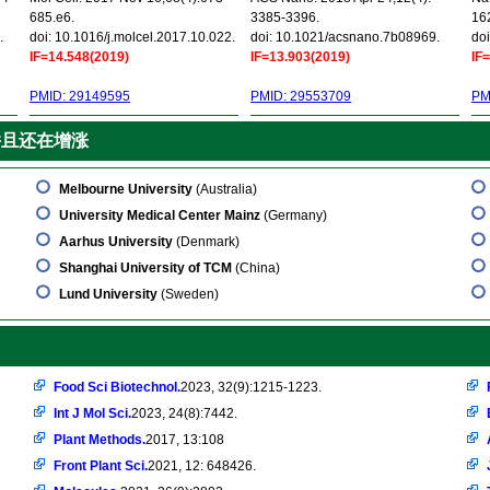
685.e6.
3385-3396.
16
.
doi: 10.1016/j.molcel.2017.10.022.
doi: 10.1021/acsnano.7b08969.
doi
IF=14.548(2019)
IF=13.903(2019)
IF
PMID: 29149595
PMID: 29553709
PM
并且还在增涨
Melbourne University
(Australia)
University Medical Center Mainz
(Germany)
Aarhus University
(Denmark)
Shanghai University of TCM
(China)
Lund University
(Sweden)
Food Sci Biotechnol.
2023, 32(9):1215-1223.
Int J Mol Sci.
2023, 24(8):7442.
Plant Methods.
2017, 13:108
Front Plant Sci.
2021, 12: 648426.