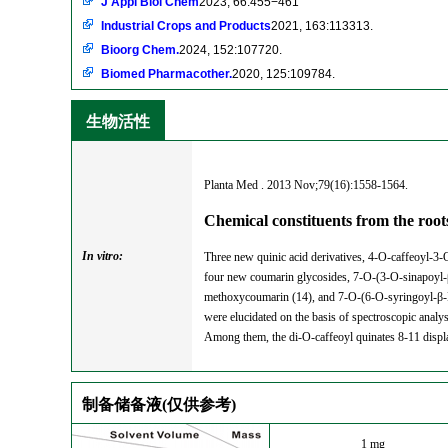
J Appl Biol Chem
2023, 66:455−461
Industrial Crops and Products
2021, 163:113313.
Bioorg Chem.
2024, 152:107720.
Biomed Pharmacother.
2020, 125:109784.
生物活性
Planta Med . 2013 Nov;79(16):1558-1564.
Chemical constituents from the roots
In vitro:
Three new quinic acid derivatives, 4-O-caffeoyl-3-O
four new coumarin glycosides, 7-O-(3-O-sinapoyl
methoxycoumarin (14), and 7-O-(6-O-syringoyl-β-D-
were elucidated on the basis of spectroscopic analysi
Among them, the di-O-caffeoyl quinates 8-11 displaye
制备储备液(仅供参考)
1 mg