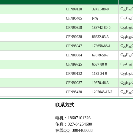
C
H
CFN99120
32451-88-0
25
24
C
H
CFN95405
N/A
31
34
C
H
CFN90858
188742-80-5
26
26
C
H
CFN90238
86632-03-3
34
30
C
H
CFN95947
173658-86-1
26
26
C
H
CFN00384
67879-58-7
13
12
C
H
CFN99725
6537-80-0
22
18
C
H
CFN99122
1182-34-9
25
24
C
H
CFN90937
19870-46-3
25
24
C
H
CFN95430
1207645-17-7
25
26
联系方式
电机：18607101326
传真：027-84254680
在线QQ: 3004468088