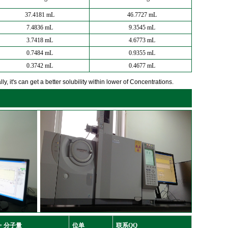
37.4181 mL
46.7727 mL
7.4836 mL
9.3545 mL
3.7418 mL
4.6773 mL
0.7484 mL
0.9355 mL
0.3742 mL
0.4677 mL
y, it's can get a better solubility within lower of Concentrations.
= 分子量
位单
联系QQ