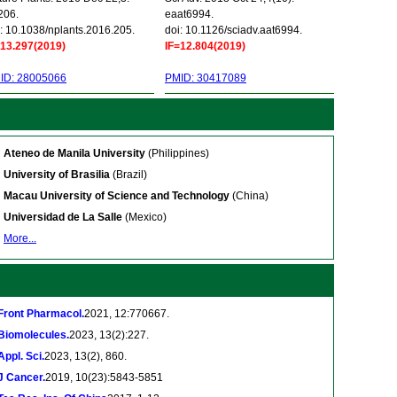
206.
eaat6994.
: 10.1038/nplants.2016.205.
doi: 10.1126/sciadv.aat6994.
=13.297(2019)
IF=12.804(2019)
ID: 28005066
PMID: 30417089
Ateneo de Manila University
(Philippines)
University of Brasilia
(Brazil)
Macau University of Science and Technology
(China)
Universidad de La Salle
(Mexico)
More...
Front Pharmacol.
2021, 12:770667.
Biomolecules.
2023, 13(2):227.
Appl. Sci.
2023, 13(2), 860.
J Cancer.
2019, 10(23):5843-5851