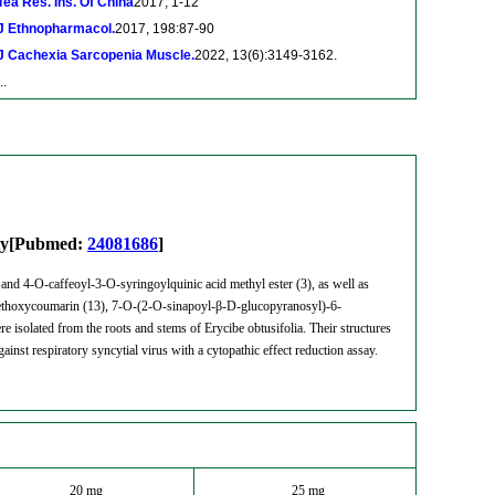
Tea Res. Ins. Of China
2017, 1-12
J Ethnopharmacol.
2017, 198:87-90
J Cachexia Sarcopenia Muscle.
2022, 13(6):3149-3162.
..
vity[Pubmed:
24081686
]
 and 4-O-caffeoyl-3-O-syringoylquinic acid methyl ester (3), as well as
thoxycoumarin (13), 7-O-(2-O-sinapoyl-β-D-glucopyranosyl)-6-
olated from the roots and stems of Erycibe obtusifolia. Their structures
ainst respiratory syncytial virus with a cytopathic effect reduction assay.
20 mg
25 mg