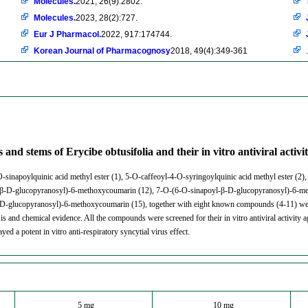
Molecules.
2021, 26(9):2802.
Molecules.
2023, 28(2):727.
Eur J Pharmacol.
2022, 917:174744.
Korean Journal of Pharmacognosy
2018, 49(4):349-361
.
 and stems of Erycibe obtusifolia and their in vitro antiviral acti
-sinapoylquinic acid methyl ester (1), 5-O-caffeoyl-4-O-syringoylquinic acid methyl ester (2),
-β-D-glucopyranosyl)-6-methoxycoumarin (12), 7-O-(6-O-sinapoyl-β-D-glucopyranosyl)-6-me
glucopyranosyl)-6-methoxycoumarin (15), together with eight known compounds (4-11) were is
s and chemical evidence. All the compounds were screened for their in vitro antiviral activity ag
d a potent in vitro anti-respiratory syncytial virus effect.
5 mg
10 mg