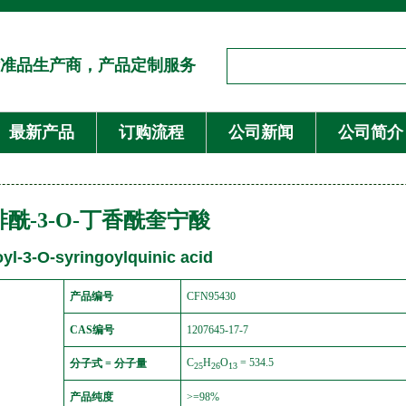
准品生产商，产品定制服务
最新产品
订购流程
公司新闻
公司简介
咖啡酰-3-O-丁香酰奎宁酸
yl-3-O-syringoylquinic acid
产品编号
CFN95430
CAS编号
1207645-17-7
C
H
O
= 534.5
分子式 = 分子量
25
26
13
产品纯度
>=98%