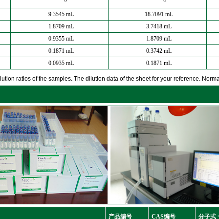
9.3545 mL
18.7091 mL
1.8709 mL
3.7418 mL
0.9355 mL
1.8709 mL
0.1871 mL
0.3742 mL
0.0935 mL
0.1871 mL
ution ratios of the samples. The dilution data of the sheet for your reference. Normall
产品编号
CAS编号
分子式 