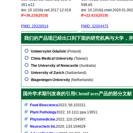
261.e12.
548.e5.
doi: 10.1016/j.cell.2017.12.019.
doi: 10.1016/j.cmet.2020.01.002
IF=36.216(2019)
IF=22.415(2019)
PMID: 29328914
PMID: 32004475
我们的产品现已经出口到下面的研究机构与大学，
Uniwersytet Gdański
(Poland)
China Medical University
(Taiwan)
The University of Newcastle
(Australia)
University of Zurich
(Switzerland)
Wageningen University
(Netherlands)
国外学术期刊发表的引用ChemFaces产品的部分文献
Food Bioscience
2023, 56:103311.
Plant Pathology
2022, 10.1111:ppa.13651.
Phytomedicine.
2022, 110:154597.
Neurochem Int.
2020, 133:104629