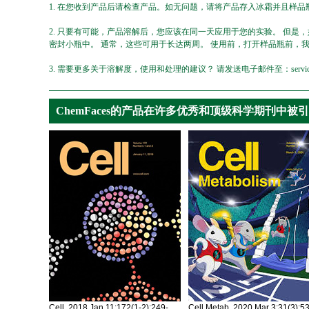
1. 在您收到产品后请检查产品。如无问题，请将产品存入冰霜并且样品瓶
2. 只要有可能，产品溶解后，您应该在同一天应用于您的实验。 但是
密封小瓶中。 通常，这些可用于长达两周。 使用前，打开样品瓶前，
3. 需要更多关于溶解度，使用和处理的建议？ 请发送电子邮件至：service@ch
ChemFaces的产品在许多优秀和顶级科学期刊中被
Cell. 2018 Jan 11;172(1-2):249-
Cell Metab. 2020 Mar 3;31(3):5