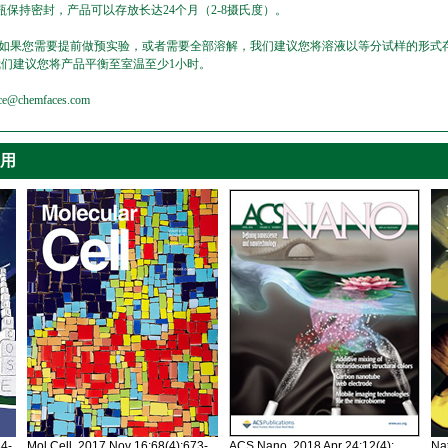
保持密封，产品可以存放长达24个月（2-8摄氏度）。
，如果您需要提前做预实验，或者需要全部溶解，我们建议您将溶液以等分试样的形式存
我们建议您将产品平衡至室温至少1小时。
emfaces.com
引用
34-
Mol Cell. 2017 Nov 16;68(4):673-
ACS Nano. 2018 Apr 24;12(4):
Nat