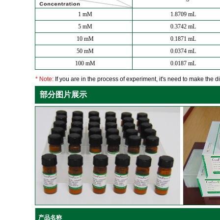
1 mM
1.8709 mL
5 mM
0.3742 mL
10 mM
0.1871 mL
50 mM
0.0374 mL
100 mM
0.0187 mL
* Note:
If you are in the process of experiment, it's need to make the dil
部分图片展示
产品名称