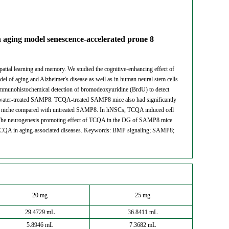
n aging model senescence-accelerated prone 8
spatial learning and memory. We studied the cognitive-enhancing effect of
l of aging and Alzheimer's disease as well as in human neural stem cells
immunohistochemical detection of bromodeoxyuridine (BrdU) to detect
 water-treated SAMP8. TCQA-treated SAMP8 mice also had significantly
nic niche compared with untreated SAMP8. In hNSCs, TCQA induced cell
ing. The neurogenesis promoting effect of TCQA in the DG of SAMP8 mice
or TCQA in aging-associated diseases. Keywords: BMP signaling; SAMP8;
20 mg
25 mg
29.4729 mL
36.8411 mL
5.8946 mL
7.3682 mL