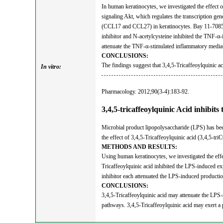
In human keratinocytes, we investigated the effect 
signaling Akt, which regulates the transcription g
(CCL17 and CCL27) in keratinocytes. Bay 11-7085 (
inhibitor and N-acetylcysteine inhibited the TNF-α-
attenuate the TNF-α-stimulated inflammatory media
CONCLUSIONS:
The findings suggest that 3,4,5-Tricaffeoylquinic a
In vitro:
Pharmacology. 2012;90(3-4):183-92.
3,4,5-tricaffeoylquinic Acid inhibi
Microbial product lipopolysaccharide (LPS) has bee
the effect of 3,4,5-Tricaffeoylquinic acid (3,4,5-t
METHODS AND RESULTS:
Using human keratinocytes, we investigated the eff
Tricaffeoylquinic acid inhibited the LPS-induced ex
inhibitor each attenuated the LPS-induced product
CONCLUSIONS:
3,4,5-Tricaffeoylquinic acid may attenuate the LPS
pathways. 3,4,5-Tricaffeoylquinic acid may exert a 