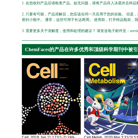
1. 在您收到产品后请检查产品。如无问题，请将产品存入冰霜并且样品瓶
2. 只要有可能，产品溶解后，您应该在同一天应用于您的实验。 但是
密封小瓶中。 通常，这些可用于长达两周。 使用前，打开样品瓶前，
3. 需要更多关于溶解度，使用和处理的建议？ 请发送电子邮件至：service@ch
ChemFaces的产品在许多优秀和顶级科学期刊中被
Cell. 2018 Jan 11;172(1-2):249-
Cell Metab. 2020 Mar 3;31(3):5