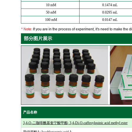
10 mM
0.1474 mL
50 mM
0.0295 mL
100 mM
0.0147 mL
* Note:
If you are in the process of experiment, it's need to make the dil
部分图片展示
产品名称
3,4-O-二咖啡酰基奎宁酸甲酯; 3,4-Di-O-caffeoylquinic acid methyl ester