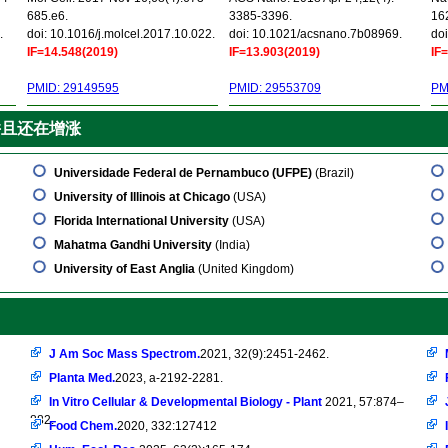
685.e6.
3385-3396.
16
.
doi: 10.1016/j.molcel.2017.10.022.
doi: 10.1021/acsnano.7b08969.
doi
IF=14.548(2019)
IF=13.903(2019)
IF
PMID: 29149595
PMID: 29553709
PM
并且还在增涨
Universidade Federal de Pernambuco (UFPE)
(Brazil)
University of Illinois at Chicago
(USA)
Florida International University
(USA)
Mahatma Gandhi University
(India)
University of East Anglia
(United Kingdom)
J Am Soc Mass Spectrom.
2021, 32(9):2451-2462.
Planta Med.
2023, a-2192-2281.
In Vitro Cellular & Developmental Biology - Plant
2021, 57:874–
882.
Food Chem.
2020, 332:127412