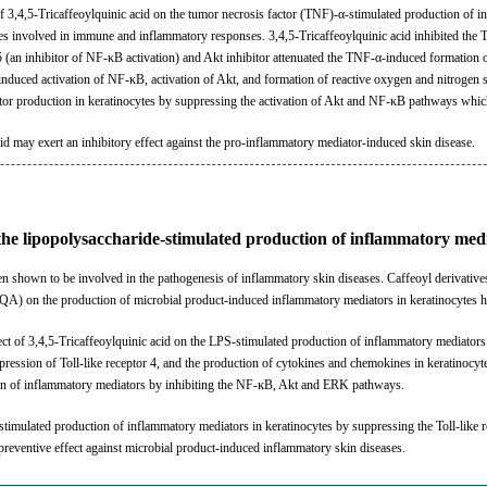
of 3,4,5-Tricaffeoylquinic acid on the tumor necrosis factor (TNF)-α-stimulated production of in
enes involved in immune and inflammatory responses. 3,4,5-Tricaffeoylquinic acid inhibited th
an inhibitor of NF-κB activation) and Akt inhibitor attenuated the TNF-α-induced formation o
induced activation of NF-κB, activation of Akt, and formation of reactive oxygen and nitrogen s
tor production in keratinocytes by suppressing the activation of Akt and NF-κB pathways whic
cid may exert an inhibitory effect against the pro-inflammatory mediator-induced skin disease.
ts the lipopolysaccharide-stimulated production of inflammatory me
n shown to be involved in the pathogenesis of inflammatory skin diseases. Caffeoyl derivative
riCQA) on the production of microbial product-induced inflammatory mediators in keratinocytes h
ect of 3,4,5-Tricaffeoylquinic acid on the LPS-stimulated production of inflammatory mediators
pression of Toll-like receptor 4, and the production of cytokines and chemokines in keratinocy
ion of inflammatory mediators by inhibiting the NF-ĸB, Akt and ERK pathways.
-stimulated production of inflammatory mediators in keratinocytes by suppressing the Toll-lik
preventive effect against microbial product-induced inflammatory skin diseases.