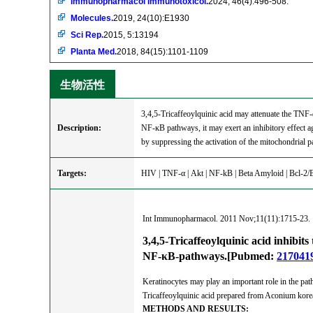
Immunopharmacol Immunotoxicol.
2024, 46(4):496-508.
Molecules.
2019, 24(10):E1930
Sci Rep.
2015, 5:13194
Planta Med.
2018, 84(15):1101-1109
生物活性
3,4,5-Tricaffeoylquinic acid may attenuate the TNF-
Description:
NF-ĸB pathways, it may exert an inhibitory effect a
by suppressing the activation of the mitochondrial p
Targets:
HIV | TNF-α | Akt | NF-kB | Beta Amyloid | Bcl-2/B
Int Immunopharmacol. 2011 Nov;11(11):1715-23.
3,4,5-Tricaffeoylquinic acid inhibit
NF-κB-pathways.[Pubmed:
217041
Keratinocytes may play an important role in the path
Tricaffeoylquinic acid prepared from Aconium kore
METHODS AND RESULTS: