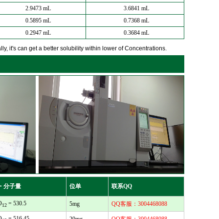
2.9473 mL
3.6841 mL
0.5895 mL
0.7368 mL
0.2947 mL
0.3684 mL
y, it's can get a better solubility within lower of Concentrations.
= 分子量
位单
联系QQ
O
= 530.5
5mg
QQ客服：3004468088
12
O
= 516.45