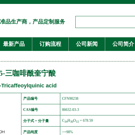
准品生产商，产品定制服务
最新产品
订购流程
公司新闻
公司简介
4,5-三咖啡酰奎宁酸
-Tricaffeoylquinic acid
产品编号
CFN90238
CAS编号
86632-03-3
C
H
O
= 678.59
分子式 = 分子量
34
30
15
产品纯度
>=98%