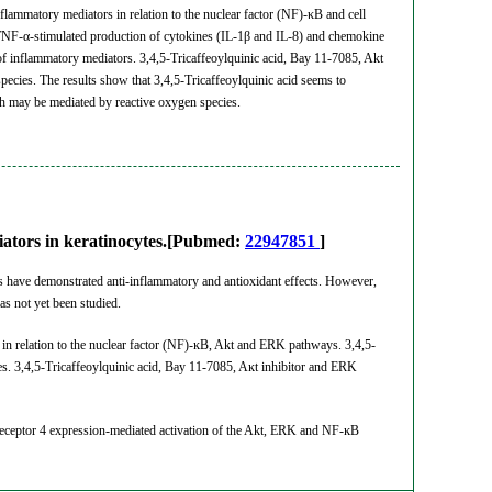
flammatory mediators in relation to the nuclear factor (NF)-κB and cell
e TNF-α-stimulated production of cytokines (IL-1β and IL-8) and chemokine
f inflammatory mediators. 3,4,5-Tricaffeoylquinic acid, Bay 11-7085, Akt
pecies. The results show that 3,4,5-Tricaffeoylquinic acid seems to
h may be mediated by reactive oxygen species.
diators in keratinocytes.[Pubmed:
22947851
]
s have demonstrated anti-inflammatory and antioxidant effects. However,
as not yet been studied.
 in relation to the nuclear factor (NF)-ĸB, Akt and ERK pathways. 3,4,5-
tes. 3,4,5-Tricaffeoylquinic acid, Bay 11-7085, Aĸt inhibitor and ERK
e receptor 4 expression-mediated activation of the Akt, ERK and NF-ĸB