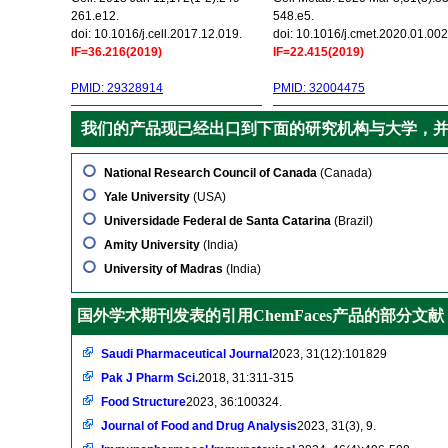
261.e12.
548.e5.
doi: 10.1016/j.cell.2017.12.019.
doi: 10.1016/j.cmet.2020.01.002
IF=36.216(2019)
IF=22.415(2019)
PMID: 29328914
PMID: 32004475
我们的产品现已经出口到下面的研究机构与大学，
National Research Council of Canada
(Canada)
Yale University
(USA)
Universidade Federal de Santa Catarina
(Brazil)
Amity University
(India)
University of Madras
(India)
国外学术期刊发表的引用ChemFaces产品的部分文献
Saudi Pharmaceutical Journal
2023, 31(12):101829
Pak J Pharm Sci.
2018, 31:311-315
Food Structure
2023, 36:100324.
Journal of Food and Drug Analysis
2023, 31(3), 9.