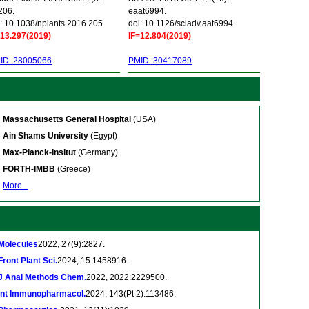
206.
eaat6994.
: 10.1038/nplants.2016.205.
doi: 10.1126/sciadv.aat6994.
=13.297(2019)
IF=12.804(2019)
ID: 28005066
PMID: 30417089
Massachusetts General Hospital
(USA)
Ain Shams University
(Egypt)
Max-Planck-Insitut
(Germany)
FORTH-IMBB
(Greece)
More...
Molecules
2022, 27(9):2827.
Front Plant Sci.
2024, 15:1458916.
J Anal Methods Chem.
2022, 2022:2229500.
Int Immunopharmacol.
2024, 143(Pt 2):113486.