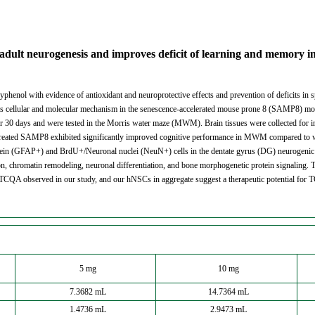
s adult neurogenesis and improves deficit of learning and memory i
yphenol with evidence of antioxidant and neuroprotective effects and prevention of deficits in 
ts cellular and molecular mechanism in the senescence-accelerated mouse prone 8 (SAMP8) mode
30 days and were tested in the Morris water maze (MWM). Brain tissues were collected for 
treated SAMP8 exhibited significantly improved cognitive performance in MWM compared to
protein (GFAP+) and BrdU+/Neuronal nuclei (NeuN+) cells in the dentate gyrus (DG) neuroge
tion, chromatin remodeling, neuronal differentiation, and bone morphogenetic protein signal
f TCQA observed in our study, and our hNSCs in aggregate suggest a therapeutic potential f
5 mg
10 mg
7.3682 mL
14.7364 mL
1.4736 mL
2.9473 mL