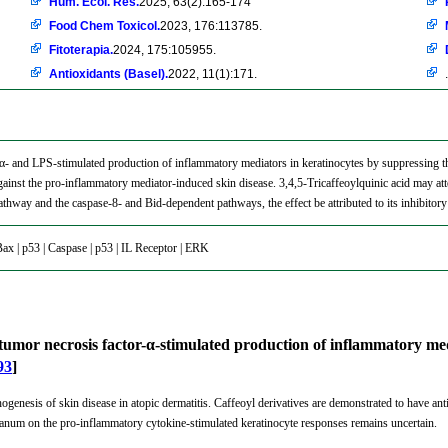
Hum. Ecol. Res.
2025, 63(2):165-174
Food Chem Toxicol.
2023, 176:113785.
Fitoterapia.
2024, 175:105955.
Antioxidants (Basel).
2022, 11(1):171.
.
α- and LPS-stimulated production of inflammatory mediators in keratinocytes by suppressing th
gainst the pro-inflammatory mediator-induced skin disease. 3,4,5-Tricaffeoylquinic acid may at
athway and the caspase-8- and Bid-dependent pathways, the effect be attributed to its inhibitor
ax | p53 | Caspase | p53 | IL Receptor | ERK
s tumor necrosis factor-α-stimulated production of inflammatory me
93
]
ogenesis of skin disease in atopic dermatitis. Caffeoyl derivatives are demonstrated to have ant
anum on the pro-inflammatory cytokine-stimulated keratinocyte responses remains uncertain.