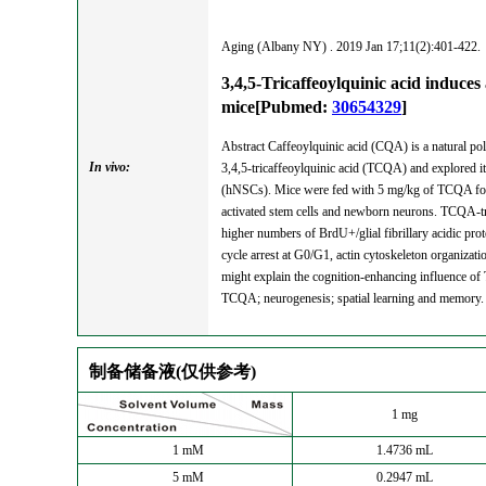
Aging (Albany NY) . 2019 Jan 17;11(2):401-422.
3,4,5-Tricaffeoylquinic acid induce
mice[Pubmed:
30654329
]
Abstract Caffeoylquinic acid (CQA) is a natural pol
In vivo:
3,4,5-tricaffeoylquinic acid (TCQA) and explored i
(hNSCs). Mice were fed with 5 mg/kg of TCQA for 
activated stem cells and newborn neurons. TCQA-
higher numbers of BrdU+/glial fibrillary acidic 
cycle arrest at G0/G1, actin cytoskeleton organiza
might explain the cognition-enhancing influence o
TCQA; neurogenesis; spatial learning and memory.
制备储备液(仅供参考)
1 mg
1 mM
1.4736 mL
5 mM
0.2947 mL