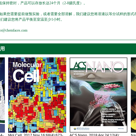
保持密封，产品可以存放长达24个月（2-8摄氏度）。
，如果您需要提前做预实验，或者需要全部溶解，我们建议您将溶液以等分试样的形式存
我们建议您将产品平衡至室温至少1小时。
emfaces.com
引用
34-
Mol Cell. 2017 Nov 16;68(4):673-
ACS Nano. 2018 Apr 24;12(4):
Nat