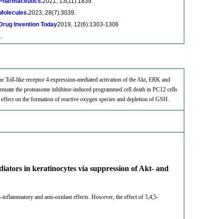
Pharmaceutics.
2021, 13(11):1839.
Molecules.
2023, 28(7):3039.
Drug Invention Today
2019, 12(6):1303-1306
..
e Toll-like receptor 4 expression-mediated activation of the Akt, ERK and
tenuate the proteasome inhibitor-induced programmed cell death in PC12 cells
y effect on the formation of reactive oxygen species and depletion of GSH.
diators in keratinocytes via suppression of Akt- and
i-inflammatory and anti-oxidant effects. However, the effect of 3,4,5-