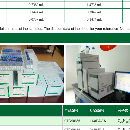
0.7368 mL
1.4736 mL
0.1474 mL
0.2947 mL
0.0737 mL
0.1474 mL
ution ratios of the samples. The dilution data of the sheet for your reference. Normall
产品编号
CAS编号
分子式 
C
H
CFN90856
114637-83-1
26
26
C
H