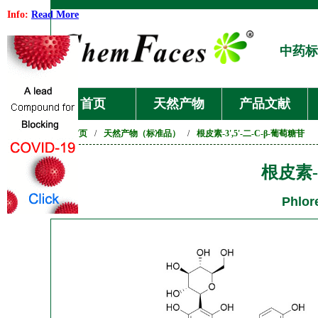
Info:
Read More
中药标
首页
天然产物
产品文献
首页
/
天然产物（标准品）
/
根皮素-3',5'-二-C-β-葡萄糖苷
根皮素-3
Phlore