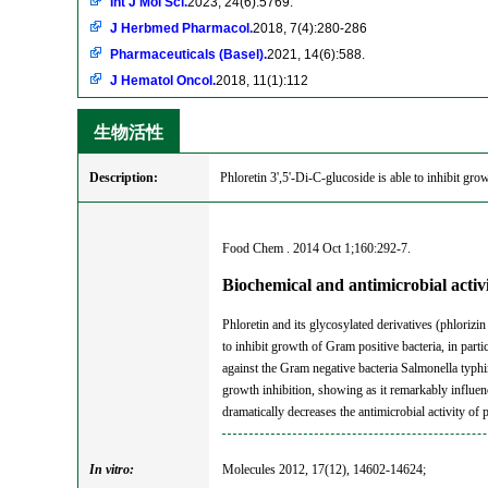
Int J Mol Sci.
2023, 24(6):5769.
J Herbmed Pharmacol.
2018, 7(4):280-286
Pharmaceuticals (Basel).
2021, 14(6):588.
J Hematol Oncol.
2018, 11(1):112
生物活性
Description:
Phloretin 3',5'-Di-C-glucoside is able to inhibit gro
Food Chem . 2014 Oct 1;160:292-7.
Biochemical and antimicrobial activ
Phloretin and its glycosylated derivatives (phlorizi
to inhibit growth of Gram positive bacteria, in par
against the Gram negative bacteria Salmonella typ
growth inhibition, showing as it remarkably influenc
dramatically decreases the antimicrobial activity of p
In vitro:
Molecules 2012, 17(12), 14602-14624;