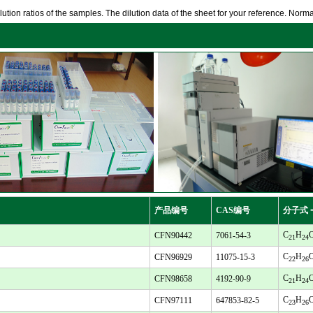
ution ratios of the samples. The dilution data of the sheet for your reference. Normall
产品编号
CAS编号
分子式 
C
H
CFN90442
7061-54-3
21
24
C
H
CFN96929
11075-15-3
22
26
C
H
CFN98658
4192-90-9
21
24
C
H
CFN97111
647853-82-5
23
26