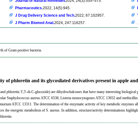
Journal of Natural Remedies
2024, 24(3):555–575.
Pharmaceutics.
2022, 14(5):945.
J Drug Delivery Science and Tech.
2022, 67:102957.
J Pharm Biomed Anal.
2024, 247:116257.
.
wth of Gram positive bacteria.
ity of phloretin and its glycosilated derivatives present in apple
n and phloretin 3',5'-di-C-glucoside) are dihydrochalcones that have many interesting biological
ticular Staphylococcus aureus ATCC 6538, Listeria monocytogenes ATCC 13932 and methicillin-resi
himurium ATCC 13311. The determination of the enzymatic activity of key metabolic enzymes al
es the energetic metabolism of S. aureus. In addition, structure/activity determinations highlig
hloretin.