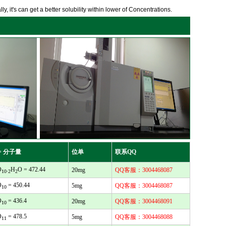
y, it's can get a better solubility within lower of Concentrations.
= 分子量
位单
联系QQ
O
.
H
O = 472.44
20mg
QQ客服：3004468087
10
2
2
O
= 450.44
5mg
QQ客服：3004468087
10
O
= 436.4
20mg
QQ客服：3004468091
10
O
= 478.5
5mg
QQ客服：3004468088
11