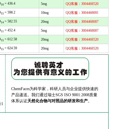
O
= 436.4
5mg
QQ客服：3004468520
10
O
= 598.2
10mg
QQ客服：3004468091
15
O
= 582.55
20mg
QQ客服：3004468087
14
O
= 452.4
5mg
QQ客服：3004468087
11
O
= 612.58
20mg
QQ客服：3004468520
15
O
= 624.59
20mg
QQ客服：3004468520
15
ChemFaces为科学家，科研人员与企业提供快速的
产品递送。我们通过瑞士SGS ISO 9001:2008质量
体系认证
天然化合物与对照品的研发和生产
。
1