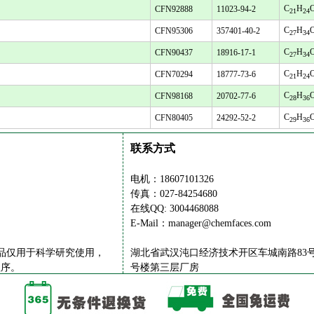
C
H
CFN92888
11023-94-2
21
24
C
H
CFN95306
357401-40-2
27
34
C
H
CFN90437
18916-17-1
27
34
C
H
CFN70294
18777-73-6
21
24
C
H
CFN98168
20702-77-6
28
36
C
H
CFN80405
24292-52-2
29
36
联系方式
电机：18607101326
传真：027-84254680
在线QQ: 3004468088
E-Mail：manager@chemfaces.com
供的产品仅用于科学研究使用，
湖北省武汉沌口经济技术开区车城南路83号
程序。
号楼第三层厂房