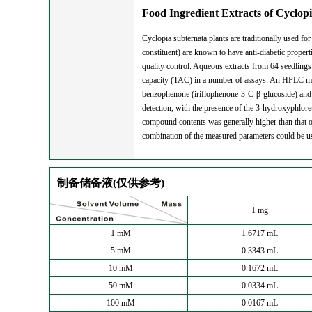
Food Ingredient Extracts of Cyclop
Cyclopia subternata plants are traditionally used fo
constituent) are known to have anti-diabetic propert
quality control. Aqueous extracts from 64 seedlings
capacity (TAC) in a number of assays. An HPLC meth
benzophenone (iriflophenone-3-C-β-glucoside) and d
detection, with the presence of the 3-hydroxyphloret
compound contents was generally higher than that 
combination of the measured parameters could be us
制备储备液(仅供参考)
1 mg
1 mM
1.6717 mL
5 mM
0.3343 mL
10 mM
0.1672 mL
50 mM
0.0334 mL
100 mM
0.0167 mL