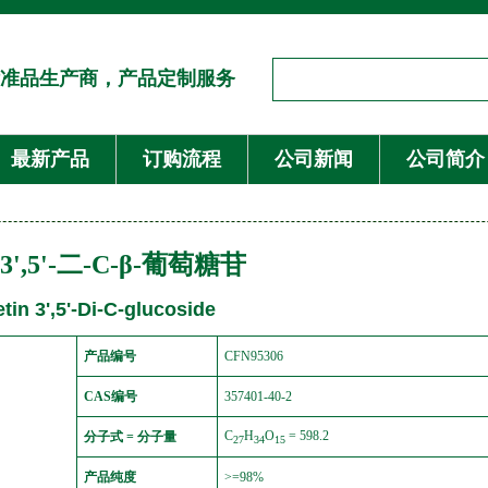
准品生产商，产品定制服务
最新产品
订购流程
公司新闻
公司简介
',5'-二-C-β-葡萄糖苷
tin 3',5'-Di-C-glucoside
产品编号
CFN95306
CAS编号
357401-40-2
C
H
O
= 598.2
分子式 = 分子量
27
34
15
产品纯度
>=98%