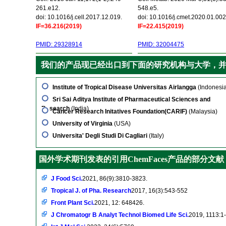
261.e12.
548.e5.
doi: 10.1016/j.cell.2017.12.019.
doi: 10.1016/j.cmet.2020.01.002
IF=36.216(2019)
IF=22.415(2019)
PMID: 29328914
PMID: 32004475
我们的产品现已经出口到下面的研究机构与大学，
Institute of Tropical Disease Universitas Airlangga
(Indonesi
Sri Sai Aditya Institute of Pharmaceutical Sciences and
Research
(India)
Cancer Research Initatives Foundation(CARIF)
(Malaysia)
University of Virginia
(USA)
Universita' Degli Studi Di Cagliari
(Italy)
国外学术期刊发表的引用ChemFaces产品的部分文献
J Food Sci.
2021, 86(9):3810-3823.
Tropical J. of Pha. Research
2017, 16(3):543-552
Front Plant Sci.
2021, 12: 648426.
J Chromatogr B Analyt Technol Biomed Life Sci.
2019, 1113:1