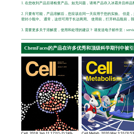
1. 在您收到产品后请检查产品。如无问题，请将产品存入冰霜并且样品瓶
2. 只要有可能，产品溶解后，您应该在同一天应用于您的实验。 但是
密封小瓶中。 通常，这些可用于长达两周。 使用前，打开样品瓶前，
3. 需要更多关于溶解度，使用和处理的建议？ 请发送电子邮件至：service@ch
ChemFaces的产品在许多优秀和顶级科学期刊中被
Cell. 2018 Jan 11;172(1-2):249-
Cell Metab. 2020 Mar 3;31(3):5