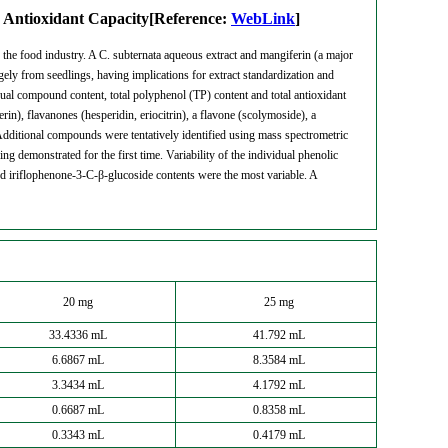
d Antioxidant Capacity[Reference:
WebLink
]
r the food industry. A C. subternata aqueous extract and mangiferin (a major
rgely from seedlings, having implications for extract standardization and
ual compound content, total polyphenol (TP) content and total antioxidant
), flavanones (hesperidin, eriocitrin), a flavone (scolymoside), a
dditional compounds were tentatively identified using mass spectrometric
g demonstrated for the first time. Variability of the individual phenolic
 iriflophenone-3-C-β-glucoside contents were the most variable. A
20 mg
25 mg
33.4336 mL
41.792 mL
6.6867 mL
8.3584 mL
3.3434 mL
4.1792 mL
0.6687 mL
0.8358 mL
0.3343 mL
0.4179 mL