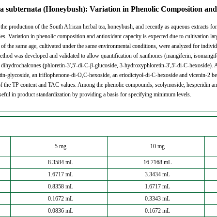
ia subternata (Honeybush): Variation in Phenolic Composition an
r the production of the South African herbal tea, honeybush, and recently as aqueous extracts fo
ies. Variation in phenolic composition and antioxidant capacity is expected due to cultivation la
 of the same age, cultivated under the same environmental conditions, were analyzed for individ
od was developed and validated to allow quantification of xanthones (mangiferin, isomangiferin
ihydrochalcones (phloretin-3',5'-di-C-β-glucoside, 3-hydroxyphloretin-3',5'-di-C-hexoside). A
in-glycoside, an iriflophenone-di-O,C-hexoside, an eriodictyol-di-C-hexoside and vicenin-2 bein
of the TP content and TAC values. Among the phenolic compounds, scolymoside, hesperidin and
eful in product standardization by providing a basis for specifying minimum levels.
5 mg
10 mg
8.3584 mL
16.7168 mL
1.6717 mL
3.3434 mL
0.8358 mL
1.6717 mL
0.1672 mL
0.3343 mL
0.0836 mL
0.1672 mL