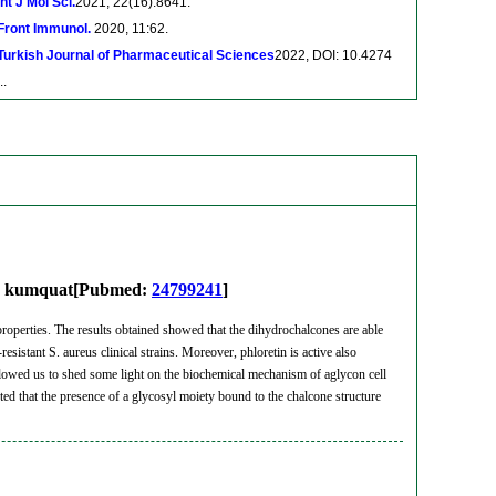
Int J Mol Sci.
2021, 22(16):8641.
Front Immunol.
2020, 11:62.
Turkish Journal of Pharmaceutical Sciences
2022, DOI: 10.4274
..
 and kumquat[Pubmed:
24799241
]
 properties. The results obtained showed that the dihydrochalcones are able
stant S. aureus clinical strains. Moreover, phloretin is active also
lowed us to shed some light on the biochemical mechanism of aglycon cell
hted that the presence of a glycosyl moiety bound to the chalcone structure