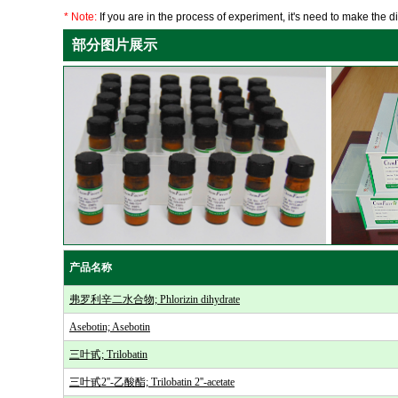
* Note:
If you are in the process of experiment, it's need to make the dil
部分图片展示
产品名称
弗罗利辛二水合物; Phlorizin dihydrate
Asebotin; Asebotin
三叶甙; Trilobatin
三叶甙2''-乙酸酯; Trilobatin 2''-acetate