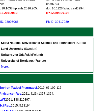
206.
eaat6994.
: 10.1038/nplants.2016.205.
doi: 10.1126/sciadv.aat6994.
=13.297(2019)
IF=12.804(2019)
ID: 28005066
PMID: 30417089
Seoul National University of Science and Technology
(Korea)
Lund University
(Sweden)
Uniwersytet Gdański
(Poland)
University of Bordeaux
(France)
More...
Environ Toxicol Pharmacol.
2019, 66:109-115
Anticancer Res.
2021, 41(3):1357-1364.
LWT
2021, 138:110397.
Sci Rep.
2015, 5:13194