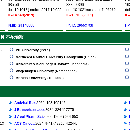
685.e6.
3385-3396.
16
.
doi: 10.1016/j.molcel.2017.10.022.
doi: 10.1021/acsnano.7b08969.
doi
IF=14.548(2019)
IF=13.903(2019)
IF
PMID: 29149595
PMID: 29553709
PM
并且还在增涨
a)
VIT University
(India)
Northeast Normal University Changchun
(China)
Universitas islam negeri Jakarta
(Indonesia)
Wageningen University
(Netherlands)
Mahidol University
(Thailand)
Antiviral Res.
2021, 193:105142.
J Ethnopharmacol.
2024, 324:117775.
J Appl Pharm Sci.
2022, 12(04):044-053
-13
ACS Omega.
2024, 9(41):42227-42244.