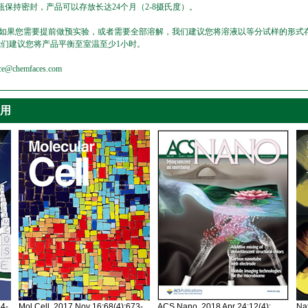
保持密封，产品可以存放长达24个月（2-8摄氏度）。
，如果您需要提前做预实验，或者需要全部溶解，我们建议您将溶液以等分试样的形式存
我们建议您将产品平衡至室温至少1小时。
emfaces.com
引用
34-
Mol Cell. 2017 Nov 16;68(4):673-
ACS Nano. 2018 Apr 24;12(4):
Nat