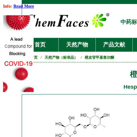
Info:
Read More
中药标
首页
天然产物
产品文献
首页
/
天然产物（标准品）
/
橙皮苷甲基查尔酮
Hesp