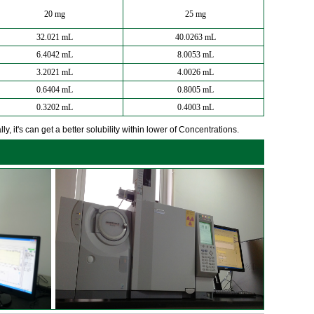
20 mg
25 mg
32.021 mL
40.0263 mL
6.4042 mL
8.0053 mL
3.2021 mL
4.0026 mL
0.6404 mL
0.8005 mL
0.3202 mL
0.4003 mL
y, it's can get a better solubility within lower of Concentrations.