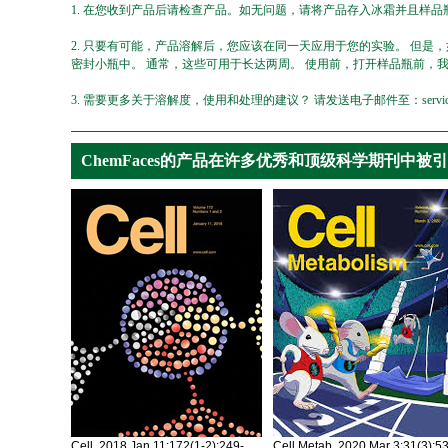
1. 在您收到产品后请检查产品。如无问题，请将产品存入冰霜并且样品瓶
2. 只要有可能，产品溶解后，您应该在同一天应用于您的实验。 但是
密封小瓶中。 通常，这些可用于长达两周。 使用前，打开样品瓶前，
3. 需要更多关于溶解度，使用和处理的建议？ 请发送电子邮件至：service@ch
ChemFaces的产品在许多优秀和顶级科学期刊中被
Cell. 2018 Jan 11;172(1-2):249-
Cell Metab. 2020 Mar 3;31(3):5