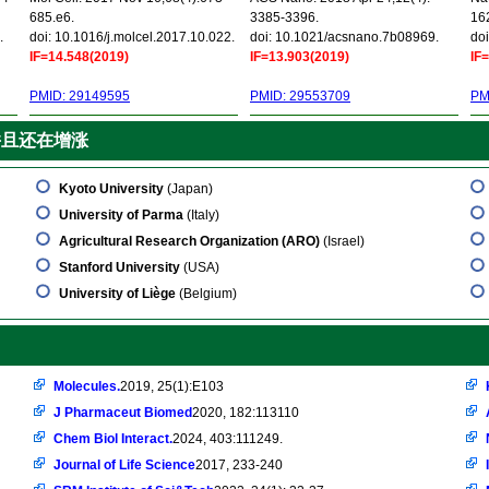
685.e6.
3385-3396.
16
.
doi: 10.1016/j.molcel.2017.10.022.
doi: 10.1021/acsnano.7b08969.
doi
IF=14.548(2019)
IF=13.903(2019)
IF
PMID: 29149595
PMID: 29553709
PM
并且还在增涨
Kyoto University
(Japan)
University of Parma
(Italy)
Agricultural Research Organization (ARO)
(Israel)
Stanford University
(USA)
University of Liège
(Belgium)
Molecules.
2019, 25(1):E103
J Pharmaceut Biomed
2020, 182:113110
Chem Biol Interact.
2024, 403:111249.
Journal of Life Science
2017, 233-240