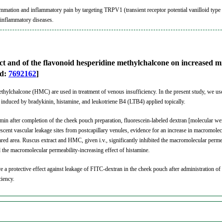
ammation and inflammatory pain by targeting TRPV1 (transient receptor potential vanilloid type 
n inflammatory diseases.
ract and of the flavonoid hesperidine methylchalcone on increased 
ed:
7692162
]
hylchalcone (HMC) are used in treatment of venous insufficiency. In the present study, we use
 induced by bradykinin, histamine, and leukotriene B4 (LTB4) applied topically.
n after completion of the cheek pouch preparation, fluorescein-labeled dextran [molecular wei
cent vascular leakage sites from postcapillary venules, evidence for an increase in macromolecu
ared area. Ruscus extract and HMC, given i.v., significantly inhibited the macromolecular perm
ed the macromolecular permeability-increasing effect of histamine.
 protective effect against leakage of FITC-dextran in the cheek pouch after administration of 
ciency.