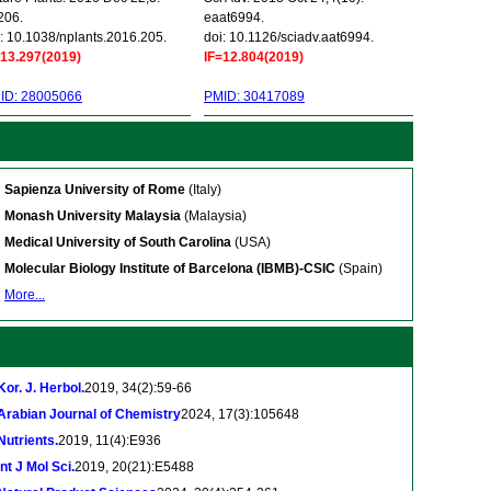
206.
eaat6994.
: 10.1038/nplants.2016.205.
doi: 10.1126/sciadv.aat6994.
=13.297(2019)
IF=12.804(2019)
ID: 28005066
PMID: 30417089
Sapienza University of Rome
(Italy)
Monash University Malaysia
(Malaysia)
Medical University of South Carolina
(USA)
Molecular Biology Institute of Barcelona (IBMB)-CSIC
(Spain)
More...
Kor. J. Herbol.
2019, 34(2):59-66
Arabian Journal of Chemistry
2024, 17(3):105648
Nutrients.
2019, 11(4):E936
Int J Mol Sci.
2019, 20(21):E5488