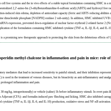
n cell free systems and the in vivo effects of a stable topical formulation containing HMC in
utralized 2,2'-azino-bis (3-ethylbenzothiazoline-6-sulfonic acid) (ABTS) and hydroxyl free radic
n-induced skin edema, depletion of antioxidant capacity (ferric and ABTS reducing abilities an
e dinucleotide phosphate [NADPH] oxidase 2 sub-unity). In addition, HMC inhibited UVB irra
se mRNA expression, prevented down-regulation of nuclear factor erythroid 2-related factor
application of the formulation containing HMC inhibited cytokine (TNF-α, IL-1β, IL-6, and IL-
is a promising new therapeutic approach to protecting the skin from the deleterious effects of 
hesperidin methyl chalcone in inflammation and pain in mice: role 
ry mediators that lead to increased sensitivity to painful stimuli, and their inhibition represen
s used in the treatment of venous diseases, but its bioactivity as anti-inflammatory and analges
prolonged inflammation and pain.
 mg/kg, intraperitoneally) or vehicle (saline) 1h before inflammatory stimuli. In overt pain-l
's Adjuvant (CFA)- and formalin-induced paw flinching and licking. HMC also inhibited carrag
 cytokine (TNF-α, IL-1β, IL-6, and IL-10) production, oxidative stress and NF-κB activation. 