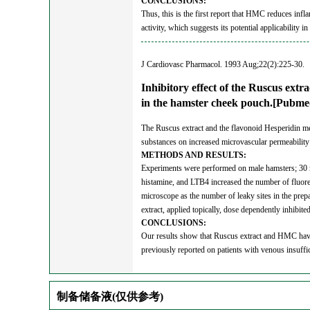
CONCLUSIONS:
Thus, this is the first report that HMC reduces infl
activity, which suggests its potential applicability i
J Cardiovasc Pharmacol. 1993 Aug;22(2):225-30.
Inhibitory effect of the Ruscus ext
in the hamster cheek pouch.[Pubm
The Ruscus extract and the flavonoid Hesperidin met
substances on increased microvascular permeability
METHODS AND RESULTS:
Experiments were performed on male hamsters; 30 mi
histamine, and LTB4 increased the number of fluores
microscope as the number of leaky sites in the prep
extract, applied topically, dose dependently inhibit
CONCLUSIONS:
Our results show that Ruscus extract and HMC have a
previously reported on patients with venous insuffi
制备储备液(仅供参考)