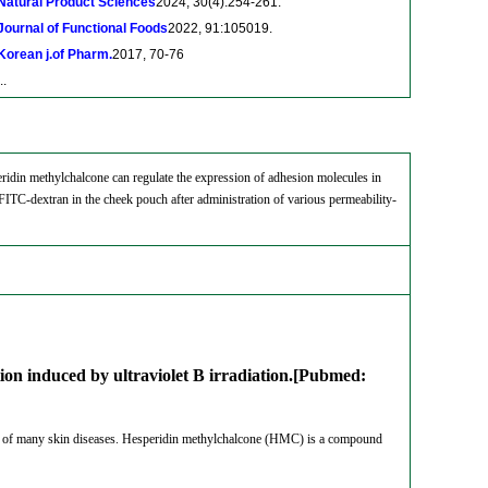
Natural Product Sciences
2024, 30(4):254-261.
Journal of Functional Foods
2022, 91:105019.
Korean j.of Pharm.
2017, 70-76
..
eridin methylchalcone can regulate the expression of adhesion molecules in
 FITC-dextran in the cheek pouch after administration of various permeability-
tion induced by ultraviolet B irradiation.[Pubmed:
cause of many skin diseases. Hesperidin methylchalcone (HMC) is a compound