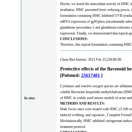
Herein, we tested the antioxidant activity of HMC i
irradiation. HMC presented ferric reducing power, ne
formulation containing HMC inhibited UVB irradiatio
mRNA expression of gp91phox (nicotinamide adenin
glutathione peroxidase-1 and glutathione reducta
expression. Finally, we demonstrated that topical 
CONCLUSIONS:
Therefore, this topical formulation containing HMC 
Chem Biol Interact. 2015 Feb 25;228:88-99.
Protective effects of the flavonoid 
[Pubmed:
25617481
]
Cytokines and reactive oxygen species are inflammato
soluble flavonone hesperidin methylchalcone (HMC) i
of HMC in widely used mouse models of acute and 
In vivo:
METHODS AND RESULTS:
Male Swiss mice were treated with HMC (3-100 or 30
induced writhing, and capsaicin-, Complete Freund
Mechanistically, HMC inhibited carrageenan-induced
treatment protocol.