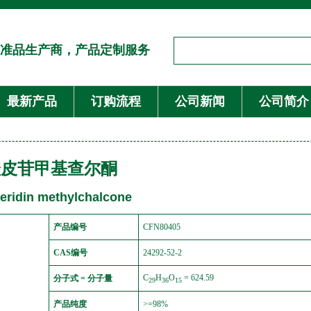
准品生产商，产品定制服务
最新产品
订购流程
公司新闻
公司简介
橙皮苷甲基查尔酮
eridin methylchalcone
产品编号
CFN80405
CAS编号
24292-52-2
C
H
O
= 624.59
分子式 = 分子量
29
36
15
产品纯度
>=98%