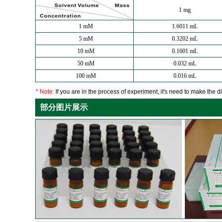
1 mg
1 mM
1.6011 mL
5 mM
0.3202 mL
10 mM
0.1601 mL
50 mM
0.032 mL
100 mM
0.016 mL
* Note:
If you are in the process of experiment, it's need to make the dil
部分图片展示