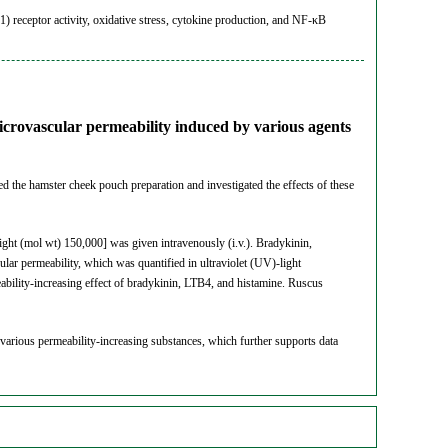
1) receptor activity, oxidative stress, cytokine production, and NF-κB
microvascular permeability induced by various agents
d the hamster cheek pouch preparation and investigated the effects of these
ght (mol wt) 150,000] was given intravenously (i.v.). Bradykinin,
lar permeability, which was quantified in ultraviolet (UV)-light
eability-increasing effect of bradykinin, LTB4, and histamine. Ruscus
various permeability-increasing substances, which further supports data