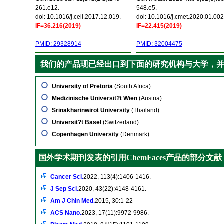
261.e12.
548.e5.
doi: 10.1016/j.cell.2017.12.019.
doi: 10.1016/j.cmet.2020.01.002
IF=36.216(2019)
IF=22.415(2019)
PMID: 29328914
PMID: 32004475
我们的产品现已经出口到下面的研究机构与大学，
University of Pretoria
(South Africa)
Medizinische Universit?t Wien
(Austria)
Srinakharinwirot University
(Thailand)
Universit?t Basel
(Switzerland)
Copenhagen University
(Denmark)
国外学术期刊发表的引用ChemFaces产品的部分文献
Cancer Sci.
2022, 113(4):1406-1416.
J Sep Sci.
2020, 43(22):4148-4161.
Am J Chin Med.
2015, 30:1-22
ACS Nano.
2023, 17(11):9972-9986.