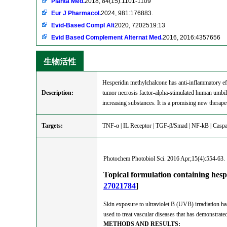
Planta Med.
2018, 84(15):1101-1109
Eur J Pharmacol.
2024, 981:176883.
Evid-Based Compl Alt
2020, 7202519:13
Evid Based Complement Alternat Med.
2016, 2016:4357656
生物活性
Hesperidin methylchalcone has anti-inflammatory eff
Description:
tumor necrosis factor-alpha-stimulated human umbilic
increasing substances. It is a promising new therape
Targets:
TNF-α | IL Receptor | TGF-β/Smad | NF-kB | Casp
Photochem Photobiol Sci. 2016 Apr;15(4):554-63.
Topical formulation containing hesp
27021784
]
Skin exposure to ultraviolet B (UVB) irradiation h
used to treat vascular diseases that has demonstrated 
METHODS AND RESULTS: