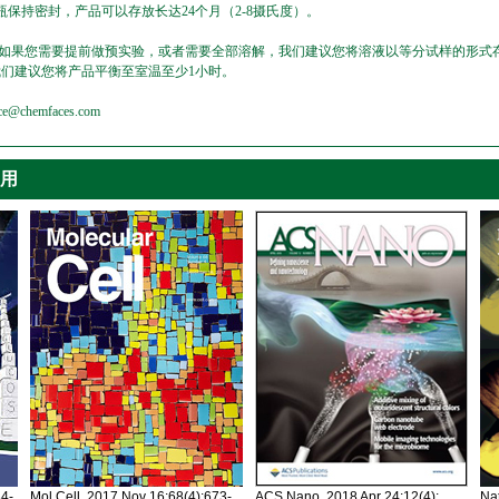
保持密封，产品可以存放长达24个月（2-8摄氏度）。
，如果您需要提前做预实验，或者需要全部溶解，我们建议您将溶液以等分试样的形式存
我们建议您将产品平衡至室温至少1小时。
emfaces.com
引用
34-
Mol Cell. 2017 Nov 16;68(4):673-
ACS Nano. 2018 Apr 24;12(4):
Nat