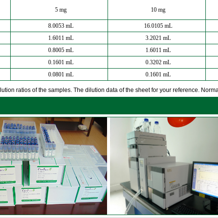
5 mg
10 mg
8.0053 mL
16.0105 mL
1.6011 mL
3.2021 mL
0.8005 mL
1.6011 mL
0.1601 mL
0.3202 mL
0.0801 mL
0.1601 mL
ution ratios of the samples. The dilution data of the sheet for your reference. Normall