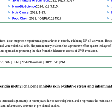
SRM Institute of Sci&Tech
2022, 34(1): 32-37
NanoBioScience
2024, v13:3:115.
Nutr Cancer.
2022, 1-13.
Food Chem.
2023, 404(Pt A):134517.
.
ects, it can suppresse experimental gout arthritis in mice by inhibiting NF-κB activation. Hesp
al vein endothelial cells. Hesperidin methylchalcone has a protective effect against leakage of
utic approach to protecting the skin from the deleterious effects of UVB irradiation.
ase | Nrf2 | HO-1 | NADPH-oxidase | TRPV | Akt | PKC
eridin methyl chalcone inhibits skin oxidative stress and inflamma
as increased significantly in recent years due to ozone depletion, and it represents the main 
anti-inflammatory activities in pre-clinical studies.