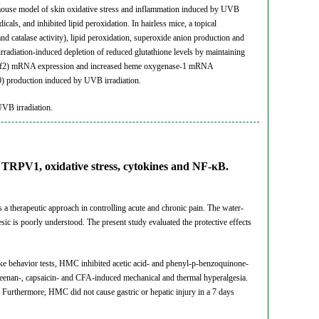
 a mouse model of skin oxidative stress and inflammation induced by UVB
als, and inhibited lipid peroxidation. In hairless mice, a topical
d catalase activity), lipid peroxidation, superoxide anion production and
diation-induced depletion of reduced glutathione levels by maintaining
 2 (Nrf2) mRNA expression and increased heme oxygenase-1 mRNA
10) production induced by UVB irradiation.
UVB irradiation.
of TRPV1, oxidative stress, cytokines and NF-κB.
ts a therapeutic approach in controlling acute and chronic pain. The water-
ic is poorly understood. The present study evaluated the protective effects
ike behavior tests, HMC inhibited acetic acid- and phenyl-p-benzoquinone-
eenan-, capsaicin- and CFA-induced mechanical and thermal hyperalgesia.
Furthermore, HMC did not cause gastric or hepatic injury in a 7 days