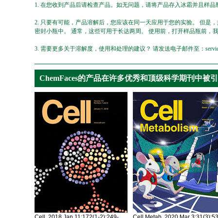
1. 在您收到产品后请检查产品。如无问题，请将产品存入冰霜并且样品瓶
2. 只要有可能，产品溶解后，您应该在同一天应用于您的实验。 但是
密封小瓶中。 通常，这些可用于长达两周。 使用前，打开样品瓶前，
3. 需要更多关于溶解度，使用和处理的建议？ 请发送电子邮件至：service@ch
ChemFaces的产品在许多优秀和顶级科学期刊中被
Cell. 2018 Jan 11;172(1-2):249-
Cell Metab. 2020 Mar 3;31(3):5