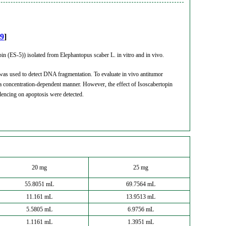
9
]
in (ES-5)) isolated from Elephantopus scaber L. in vitro and in vivo.
as used to detect DNA fragmentation. To evaluate in vivo antitumor
 a concentration-dependent manner. However, the effect of Isoscabertopin
dencing on apoptosis were detected.
20 mg
25 mg
55.8051 mL
69.7564 mL
11.161 mL
13.9513 mL
5.5805 mL
6.9756 mL
1.1161 mL
1.3951 mL