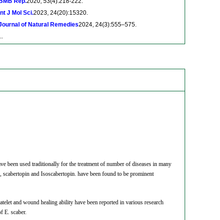
BMB Rep.
2020, 53(4):218-222.
Int J Mol Sci.
2023, 24(20):15320.
Journal of Natural Remedies
2024, 24(3):555–575.
..
ave been used traditionally for the treatment of number of diseases in many
n, scabertopin and Isoscabertopin. have been found to be prominent
platelet and wound healing ability have been reported in various research
f E. scaber.