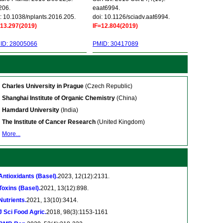
206.
eaat6994.
: 10.1038/nplants.2016.205.
doi: 10.1126/sciadv.aat6994.
=13.297(2019)
IF=12.804(2019)
ID: 28005066
PMID: 30417089
Charles University in Prague
(Czech Republic)
Shanghai Institute of Organic Chemistry
(China)
Hamdard University
(India)
The Institute of Cancer Research
(United Kingdom)
More...
Antioxidants (Basel).
2023, 12(12):2131.
Toxins (Basel).
2021, 13(12):898.
Nutrients.
2021, 13(10):3414.
J Sci Food Agric.
2018, 98(3):1153-1161