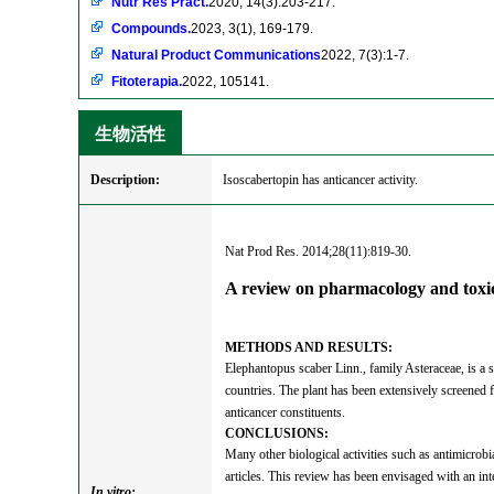
Nutr Res Pract.
2020, 14(3):203-217.
Compounds.
2023, 3(1), 169-179.
Natural Product Communications
2022, 7(3):1-7.
Fitoterapia.
2022, 105141.
生物活性
Description:
Isoscabertopin has anticancer activity.
Nat Prod Res. 2014;28(11):819-30.
A review on pharmacology and toxi
METHODS AND RESULTS:
Elephantopus scaber Linn., family Asteraceae, is a s
countries. The plant has been extensively screened 
anticancer constituents.
CONCLUSIONS:
Many other biological activities such as antimicrobia
articles. This review has been envisaged with an int
In vitro: