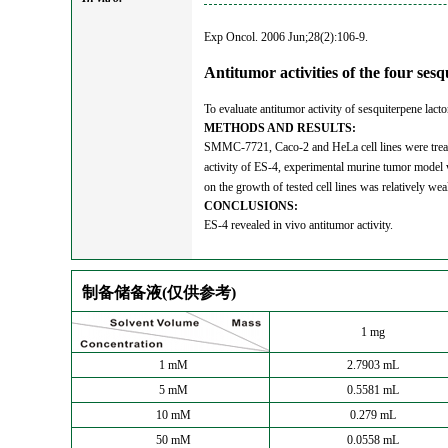
Exp Oncol. 2006 Jun;28(2):106-9.
Antitumor activities of the four s
To evaluate antitumor activity of sesquiterpene lac
METHODS AND RESULTS:
SMMC-7721, Caco-2 and HeLa cell lines were treate
activity of ES-4, experimental murine tumor model w
on the growth of tested cell lines was relatively 
CONCLUSIONS:
ES-4 revealed in vivo antitumor activity.
制备储备液(仅供参考)
1 mg
1 mM
2.7903 mL
5 mM
0.5581 mL
10 mM
0.279 mL
50 mM
0.0558 mL