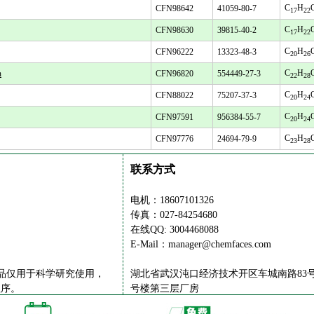
C
H
CFN98642
41059-80-7
17
22
C
H
CFN98630
39815-40-2
17
22
C
H
CFN96222
13323-48-3
20
26
C
H
n
CFN96820
554449-27-3
22
28
C
H
CFN88022
75207-37-3
20
24
C
H
CFN97591
956384-55-7
20
24
C
H
CFN97776
24694-79-9
23
28
联系方式
电机：18607101326
传真：027-84254680
在线QQ: 3004468088
E-Mail：manager@chemfaces.com
供的产品仅用于科学研究使用，
湖北省武汉沌口经济技术开区车城南路83号
程序。
号楼第三层厂房