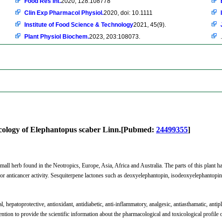
Food Res Int.
2020, 128:108778
Clin Exp Pharmacol Physiol.
2020, doi: 10.1111
Institute of Food Science & Technology
2021, 45(9).
Plant Physiol Biochem.
2023, 203:108073.
.
cology of Elephantopus scaber Linn.[Pubmed:
24499355
]
mall herb found in the Neotropics, Europe, Asia, Africa and Australia. The parts of this plant h
for anticancer activity. Sesquiterpene lactones such as deoxyelephantopin, isodeoxyelephantopi
l, hepatoprotective, antioxidant, antidiabetic, anti-inflammatory, analgesic, antiasthamatic, anti
ention to provide the scientific information about the pharmacological and toxicological profile o