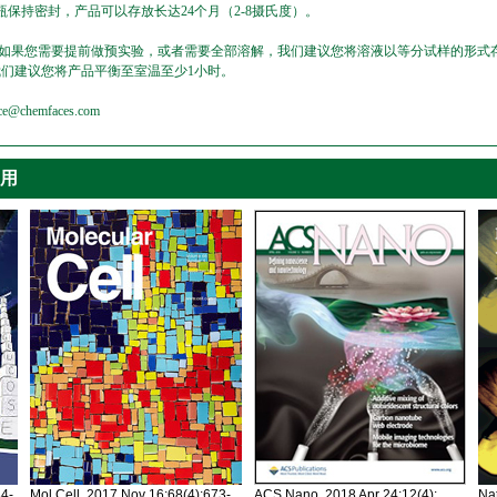
保持密封，产品可以存放长达24个月（2-8摄氏度）。
，如果您需要提前做预实验，或者需要全部溶解，我们建议您将溶液以等分试样的形式存
我们建议您将产品平衡至室温至少1小时。
emfaces.com
引用
34-
Mol Cell. 2017 Nov 16;68(4):673-
ACS Nano. 2018 Apr 24;12(4):
Nat