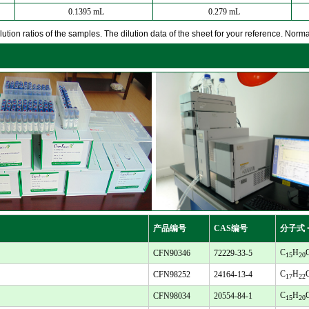
0.1395 mL
0.279 mL
ution ratios of the samples. The dilution data of the sheet for your reference. Normall
产品编号
CAS编号
分子式 
C
H
CFN90346
72229-33-5
15
20
C
H
CFN98252
24164-13-4
17
22
C
H
CFN98034
20554-84-1
15
20