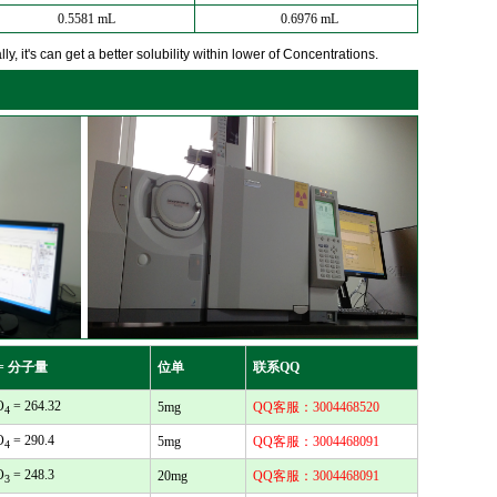
0.5581 mL
0.6976 mL
y, it's can get a better solubility within lower of Concentrations.
= 分子量
位单
联系QQ
O
= 264.32
5mg
QQ客服：3004468520
4
O
= 290.4
5mg
QQ客服：3004468091
4
O
= 248.3
20mg
QQ客服：3004468091
3