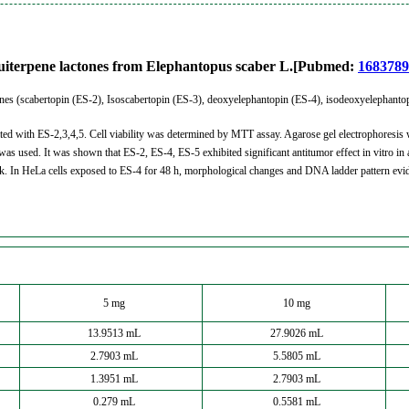
esquiterpene lactones from Elephantopus scaber L.[Pubmed:
1683789
tones (scabertopin (ES-2), Isoscabertopin (ES-3), deoxyelephantopin (ES-4), isodeoxyelephantop
d with ES-2,3,4,5. Cell viability was determined by MTT assay. Agarose gel electrophoresis w
as used. It was shown that ES-2, ES-4, ES-5 exhibited significant antitumor effect in vitro in
weak. In HeLa cells exposed to ES-4 for 48 h, morphological changes and DNA ladder pattern evi
5 mg
10 mg
13.9513 mL
27.9026 mL
2.7903 mL
5.5805 mL
1.3951 mL
2.7903 mL
0.279 mL
0.5581 mL