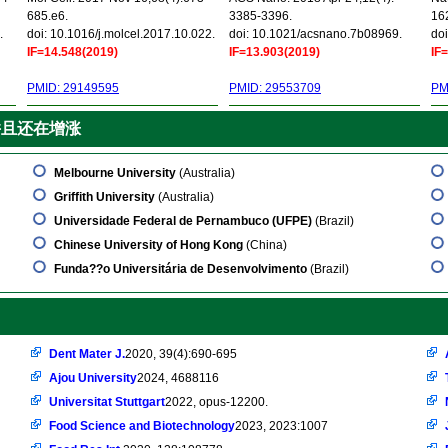
685.e6.
3385-3396.
16
.
doi: 10.1016/j.molcel.2017.10.022.
doi: 10.1021/acsnano.7b08969.
doi
IF=14.548(2019)
IF=13.903(2019)
IF
PMID: 29149595
PMID: 29553709
PM
并且还在增涨
Melbourne University
(Australia)
Griffith University
(Australia)
Universidade Federal de Pernambuco (UFPE)
(Brazil)
Chinese University of Hong Kong
(China)
Funda??o Universitária de Desenvolvimento
(Brazil)
Dent Mater J.
2020, 39(4):690-695
Ajou University
2024, 4688116
Universitat Stuttgart
2022, opus-12200.
Food Science and Biotechnology
2023, 2023:1007