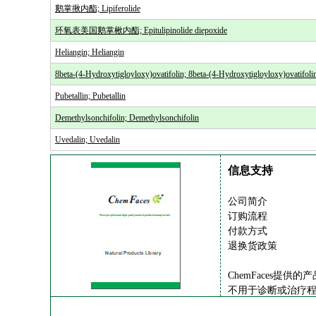
鹅掌揪内酯; Lipiferolide
环氧表美国鹅掌楸内酯; Epitulipinolide diepoxide
Heliangin; Heliangin
8beta-(4-Hydroxytigloyloxy)ovatifolin; 8beta-(4-Hydroxytigloyloxy)ovatifoli
Pubetallin; Pubetallin
Demethylsonchifolin; Demethylsonchifolin
Uvedalin; Uvedalin
信息支持
公司简介
订购流程
付款方式
退换货政策
ChemFaces提
不用于诊断或治疗