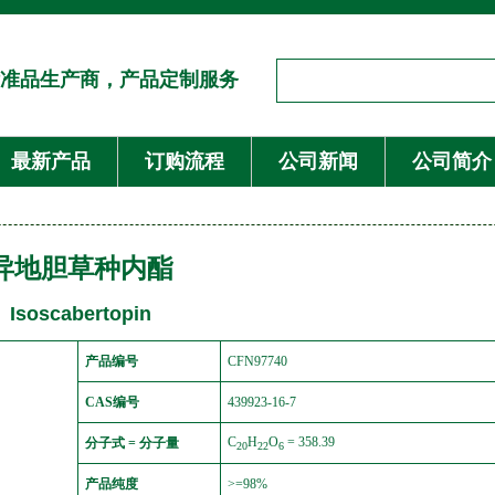
准品生产商，产品定制服务
最新产品
订购流程
公司新闻
公司简介
异地胆草种内酯
Isoscabertopin
产品编号
CFN97740
CAS编号
439923-16-7
C
H
O
= 358.39
分子式 = 分子量
20
22
6
产品纯度
>=98%