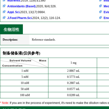
Nutrients.
2019, 11(6):E1380
Inf
Antioxidants (Basel).
2020, 9(4):326.
Med
Appl. Sci.
2023, 13(17):9984.
Evi
J.Food Pharm.Sci.
2024, 12(2), 116-124.
Env
生物活性
Description:
Reference standards.
制备储备液(仅供参考)
1 mg
1 mM
2.8867 mL
5 mM
0.5773 mL
10 mM
0.2887 mL
50 mM
0.0577 mL
100 mM
0.0289 mL
* Note:
If you are in the process of experiment, it's need to make the dilution ratios o