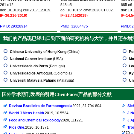
261.e12.
548.e5.
685.e6.
doi: 10.1016/j.cell.2017.12.019.
doi: 10.1016/j.cmet.2020.01.002.
doi: 10
IF=36.216(2019)
IF=22.415(2019)
IF=14.5
PMID: 29328914
PMID: 32004475
PMID: 
我们的产品现已经出口到下面的研究机构与大学，并且还在增
Chinese University of Hong Kong
(China)
Pe
National Cancer Institute
(USA)
Mo
Universidade do Porto
(Portugal)
Lo
Universidad de Antioquia
(Colombia)
Ky
Universiti Malaysia Pahang
(Malaysia)
Un
国外学术期刊发表的引用ChemFaces产品的部分文献
Revista Brasileira de Farmacognosia
2021, 31:794-804.
Sic
World J Mens Health.
2019, 10.5534
J N
Food and Chemical Toxicology
2020, 111221
J A
Plos One.
2020, 10.1371
Tro
1170.