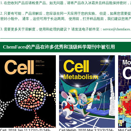
1. 在您收到产品后请检查产品。如无问题，请将产品存入冰霜并且样品瓶保持密封，产
2. 只要有可能，产品溶解后，您应该在同一天应用于您的实验。 但是，如果您需要
密封小瓶中。 通常，这些可用于长达两周。 使用前，打开样品瓶前，我们建议您将
3. 需要更多关于溶解度，使用和处理的建议？ 请发送电子邮件至：service@chemfaces.
ChemFaces的产品在许多优秀和顶级科学期刊中被引用
Cell. 2018 Jan 11;172(1-2):249-
Cell Metab. 2020 Mar 3;31(3):534-
Mol Cel