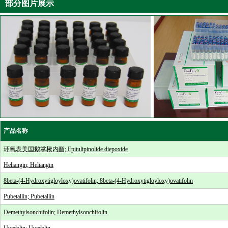
部分图片展示
产品名称
环氧表美国鹅掌楸内酯; Epitulipinolide diepoxide
Heliangin; Heliangin
8beta-(4-Hydroxytigloyloxy)ovatifolin; 8beta-(4-Hydroxytigloyloxy)ovatifolin
Pubetallin; Pubetallin
Demethylsonchifolin; Demethylsonchifolin