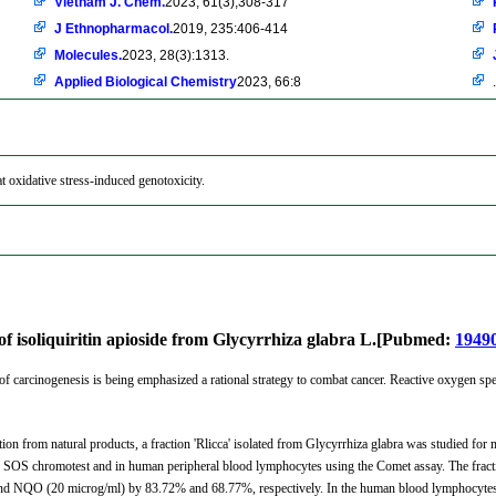
Vietnam J. Chem.
2023, 61(3),308-317
J Ethnopharmacol.
2019, 235:406-414
Molecules.
2023, 28(3):1313.
Applied Biological Chemistry
2023, 66:8
.
t oxidative stress-induced genotoxicity.
 of isoliquiritin apioside from Glycyrrhiza glabra L.[Pubmed:
1949
 of carcinogenesis is being emphasized a rational strategy to combat cancer. Reactive oxygen sp
ion from natural products, a fraction 'Rlicca' isolated from Glycyrrhiza glabra was studied fo
g SOS chromotest and in human peripheral blood lymphocytes using the Comet assay. The fracti
 NQO (20 microg/ml) by 83.72% and 68.77%, respectively. In the human blood lymphocytes, '