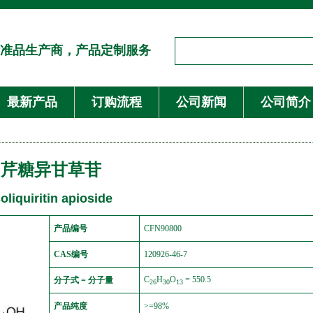
准品生产商，产品定制服务
最新产品
订购流程
公司新闻
公司简介
芹糖异甘草苷
soliquiritin apioside
产品编号
CFN90800
CAS编号
120926-46-7
C
H
O
= 550.5
分子式 = 分子量
26
30
13
产品纯度
>=98%