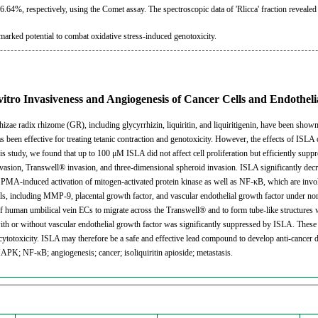
 respectively, using the Comet assay. The spectroscopic data of 'Rlicca' fraction revealed it 
th marked potential to combat oxidative stress-induced genotoxicity.
n vitro Invasiveness and Angiogenesis of Cancer Cells and Endothe
ae radix rhizome (GR), including glycyrrhizin, liquiritin, and liquiritigenin, have been shown to
been effective for treating tetanic contraction and genotoxicity. However, the effects of ISLA 
his study, we found that up to 100 μM ISLA did not affect cell proliferation but efficiently sup
vasion, Transwell® invasion, and three-dimensional spheroid invasion. ISLA significantly dec
PMA-induced activation of mitogen-activated protein kinase as well as NF-κB, which are involv
ls, including MMP-9, placental growth factor, and vascular endothelial growth factor under no
 of human umbilical vein ECs to migrate across the Transwell® and to form tube-like structures
th or without vascular endothelial growth factor was significantly suppressed by ISLA. These 
 cytotoxicity. ISLA may therefore be a safe and effective lead compound to develop anti-cancer 
; NF-κB; angiogenesis; cancer; isoliquiritin apioside; metastasis.