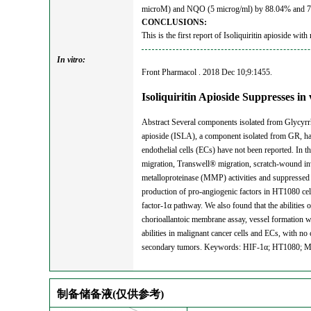
microM) and NQO (5 microg/ml) by 88.04% and 76.64%,
CONCLUSIONS:
This is the first report of Isoliquiritin apioside wi
In vitro:
Front Pharmacol . 2018 Dec 10;9:1455.
Isoliquiritin Apioside Suppresses i
Abstract Several components isolated from Glycyrrhiz
apioside (ISLA), a component isolated from GR, has 
endothelial cells (ECs) have not been reported. In t
migration, Transwell® migration, scratch-wound in
metalloproteinase (MMP) activities and suppressed 
production of pro-angiogenic factors in HT1080 cel
factor-1α pathway. We also found that the abilities
chorioallantoic membrane assay, vessel formation wi
abilities in malignant cancer cells and ECs, with no
secondary tumors. Keywords: HIF-1α; HT1080; MAPK
制备储备液(仅供参考)