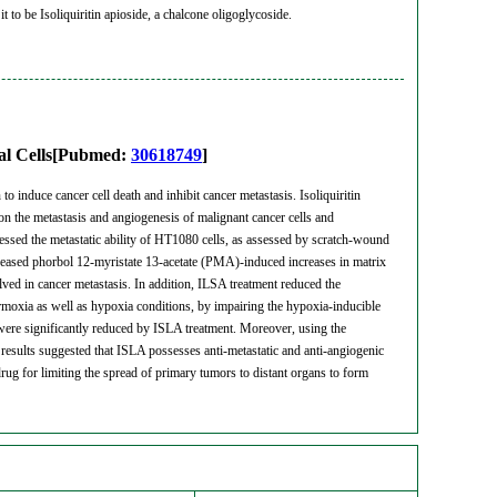
to be Isoliquiritin apioside, a chalcone oligoglycoside.
lial Cells[Pubmed:
30618749
]
 induce cancer cell death and inhibit cancer metastasis. Isoliquiritin
on the metastasis and angiogenesis of malignant cancer cells and
pressed the metastatic ability of HT1080 cells, as assessed by scratch-wound
reased phorbol 12-myristate 13-acetate (PMA)-induced increases in matrix
ed in cancer metastasis. In addition, ILSA treatment reduced the
rmoxia as well as hypoxia conditions, by impairing the hypoxia-inducible
 were significantly reduced by ISLA treatment. Moreover, using the
results suggested that ISLA possesses anti-metastatic and anti-angiogenic
drug for limiting the spread of primary tumors to distant organs to form