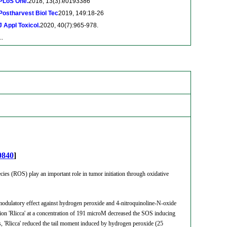
PLoS One.
2018, 13(3):e0193386
Postharvest Biol Tec
2019, 149:18-26
J Appl Toxicol.
2020, 40(7):965-978.
..
0840
]
ecies (ROS) play an important role in tumor initiation through oxidative
r modulatory effect against hydrogen peroxide and 4-nitroquinoline-N-oxide
on 'Rlicca' at a concentration of 191 microM decreased the SOS inducing
Rlicca' reduced the tail moment induced by hydrogen peroxide (25