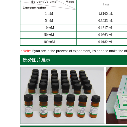
1 mg
1 mM
1.8165 mL
5 mM
0.3633 mL
10 mM
0.1817 mL
50 mM
0.0363 mL
100 mM
0.0182 mL
* Note:
If you are in the process of experiment, it's need to make the dil
部分图片展示