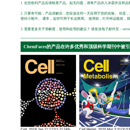
1. 在您收到产品后请检查产品。如无问题，请将产品存入冰霜并且样品瓶
2. 只要有可能，产品溶解后，您应该在同一天应用于您的实验。 但是
密封小瓶中。 通常，这些可用于长达两周。 使用前，打开样品瓶前，
3. 需要更多关于溶解度，使用和处理的建议？ 请发送电子邮件至：service@ch
ChemFaces的产品在许多优秀和顶级科学期刊中被
Cell. 2018 Jan 11;172(1-2):249-
Cell Metab. 2020 Mar 3;31(3):5