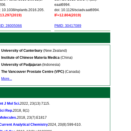
206.
eaat6994.
: 10.1038/nplants.2016.205.
doi: 10.1126/sciadv.aat6994.
=13.297(2019)
IF=12.804(2019)
ID: 28005066
PMID: 30417089
University of Canterbury
(New Zealand)
Institute of Chinese Materia Medica
(China)
University of Padjajaran
(Indonesia)
The Vancouver Prostate Centre (VPC)
(Canada)
More...
Int J Mol Sci.
2022, 23(13):7115.
Sci Rep.
2018, 8(1)
Molecules.
2018, 23(7):E1817
Current Analytical Chemistry
2024, 20(8):599-610.