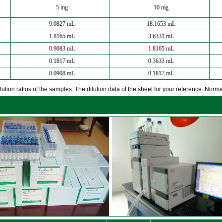
5 mg
10 mg
9.0827 mL
18.1653 mL
1.8165 mL
3.6331 mL
0.9083 mL
1.8165 mL
0.1817 mL
0.3633 mL
0.0908 mL
0.1817 mL
ution ratios of the samples. The dilution data of the sheet for your reference. Normall