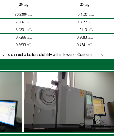
20 mg
25 mg
36.3306 mL
45.4133 mL
7.2661 mL
9.0827 mL
3.6331 mL
4.5413 mL
0.7266 mL
0.9083 mL
0.3633 mL
0.4541 mL
y, it's can get a better solubility within lower of Concentrations.