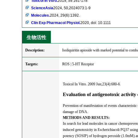
Toxicol In Vitro.
2019, 59:161-178
ScienceAsia
2024, 50,2024073:1-9
Molecules.
2024, 29(6):1392.
Clin Exp Pharmacol Physiol.
2020, doi: 10.1111
生物活性
Description:
Isoliquiritin apioside with marked potential to comba
Targets:
ROS | 5-HT Receptor
Toxicol In Vitro. 2009 Jun;23(4):680-6.
Evaluation of antigenotoxic activity
Prevention of manifestation of events characteristic
damage of DNA.
METHODS AND RESULTS:
In search for lead molecules in cancer chemoprevent
induced genotoxicity in Escherichiacoli PQ37 usin
potency (SOSIP) of hydrogen peroxide (1.0mM) and