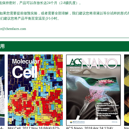
保持密封，产品可以存放长达24个月（2-8摄氏度）。
，如果您需要提前做预实验，或者需要全部溶解，我们建议您将溶液以等分试样的形式存
我们建议您将产品平衡至室温至少1小时。
emfaces.com
引用
34-
Mol Cell. 2017 Nov 16;68(4):673-
ACS Nano. 2018 Apr 24;12(4):
Nat