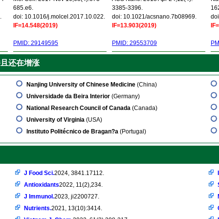
685.e6.
3385-3396.
16
.
doi: 10.1016/j.molcel.2017.10.022.
doi: 10.1021/acsnano.7b08969.
doi
IF=14.548(2019)
IF=13.903(2019)
IF
PMID: 29149595
PMID: 29553709
PM
并且还在增涨
Nanjing University of Chinese Medicine
(China)
Universidade da Beira Interior
(Germany)
National Research Council of Canada
(Canada)
University of Virginia
(USA)
Instituto Politécnico de Bragan?a
(Portugal)
J Food Sci.
2024, 3841.17112.
Antioxidants
2022, 11(2),234.
J Immunol.
2023, ji2200727.
Nutrients.
2021, 13(10):3414.