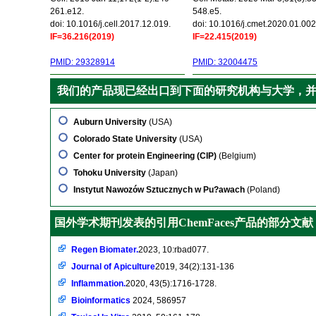
261.e12.
548.e5.
doi: 10.1016/j.cell.2017.12.019.
doi: 10.1016/j.cmet.2020.01.002
IF=36.216(2019)
IF=22.415(2019)
PMID: 29328914
PMID: 32004475
我们的产品现已经出口到下面的研究机构与大学，
Auburn University
(USA)
Colorado State University
(USA)
Center for protein Engineering (CIP)
(Belgium)
Tohoku University
(Japan)
Instytut Nawozów Sztucznych w Pu?awach
(Poland)
国外学术期刊发表的引用ChemFaces产品的部分文献
Regen Biomater.
2023, 10:rbad077.
Journal of Apiculture
2019, 34(2):131-136
Inflammation.
2020, 43(5):1716-1728.
Bioinformatics
2024, 586957