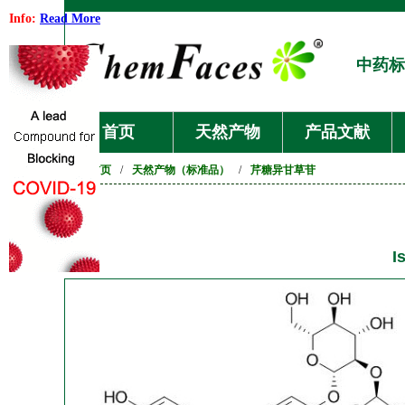
Info:
Read More
中药标
首页
天然产物
产品文献
首页
/
天然产物（标准品）
/
芹糖异甘草苷
I