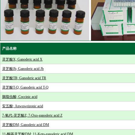
产品名称
灵芝酸X; Ganoderic acid X
灵芝酸Jb; Ganoderic acid Jb
灵芝酸TR; Ganoderic acid TR
灵芝酸T-Q; Ganoderic acid T-Q
胭脂虫酸; Coccinic acid
安五酸; Anwuweizonic acid
7-氧代-灵芝酸Z; 7-Oxo-ganoderic acid Z
灵芝酸DM; Ganoderic acid DM
11-酮基灵芝酸DM; 11-Keto-ganoderic acid DM