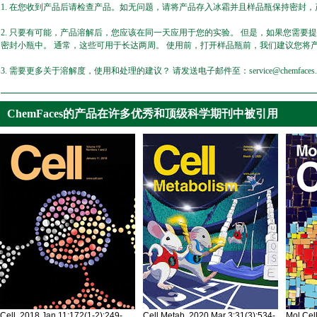
1. 在您收到产品后请检查产品。如无问题，请将产品存入冰霜并且样品瓶保持密封，产
2. 只要有可能，产品溶解后，您应该在同一天应用于您的实验。 但是，如果您需要
密封小瓶中。 通常，这些可用于长达两周。 使用前，打开样品瓶前，我们建议您将
3. 需要更多关于溶解度，使用和处理的建议？ 请发送电子邮件至：service@chemfaces.
ChemFaces的产品在许多优秀和顶级科学期刊中被引用
Cell. 2018 Jan 11;172(1-2):249-
Cell Metab. 2020 Mar 3;31(3):534-
Mol Cel