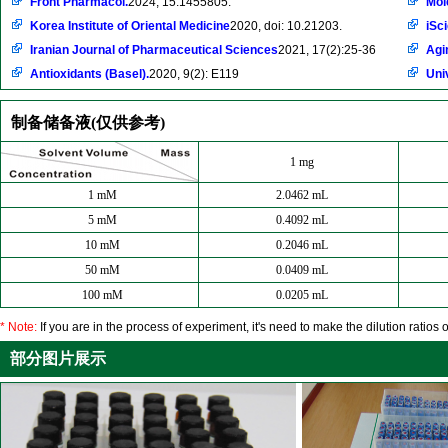
Front Pharmacol.
2024, 15:1455805.
Mol
Korea Institute of Oriental Medicine
2020, doi: 10.21203.
iSc
Iranian Journal of Pharmaceutical Sciences
2021, 17(2):25-36
Agi
Antioxidants (Basel).
2020, 9(2): E119
Uni
制备储备液(仅供参考)
1 mg
1 mM
2.0462 mL
5 mM
0.4092 mL
10 mM
0.2046 mL
50 mM
0.0409 mL
100 mM
0.0205 mL
* Note:
If you are in the process of experiment, it's need to make the dilution ratios o
部分图片展示