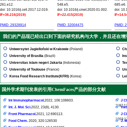
261.e12.
548.e5.
685.e6.
doi: 10.1016/j.cell.2017.12.019.
doi: 10.1016/j.cmet.2020.01.002.
doi: 10
IF=36.216(2019)
IF=22.415(2019)
IF=14.5
PMID: 29328914
PMID: 32004475
PMID: 
我们的产品现已经出口到下面的研究机构与大学，并且还在增
Uniwersytet Jagielloński w Krakowie
(Poland)
Ch
University of Brasilia
(Brazil)
In
Universitas islam negeri Jakarta
(Indonesia)
Te
University of Toulouse
(France)
Un
Korea Food Research Institute(KFRI)
(Korea)
Lei
国外学术期刊发表的引用ChemFaces产品的部分文献
Int Immunopharmacol.
2022, 106:108603.
J C
1187:1
Int. J. Mol. Sci.
2022, 23(8), 4130.
Vie
Front Pharmacol.
2021, 12:690113.
J C
1203:1
Food Chem.
2020, 320:126530
J. M