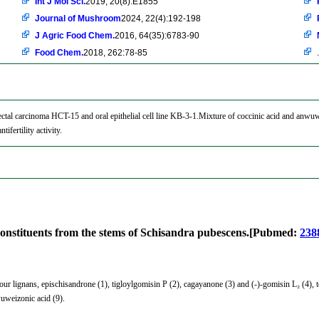
Int J Mol Sci.
2019, 20(8):E1855
Journal of Mushroom
2024, 22(4):192-198
J Agric Food Chem.
2016, 64(35):6783-90
Food Chem.
2018, 262:78-85
.
rectal carcinoma HCT-15 and oral epithelial cell line KB-3-1.Mixture of coccinic acid and anwuw
ntifertility activity.
 constituents from the stems of Schisandra pubescens.[Pubmed:
238
lignans, epischisandrone (1), tigloylgomisin P (2), cagayanone (3) and (-)-gomisin L₂ (4), tog
wuweizonic acid (9).