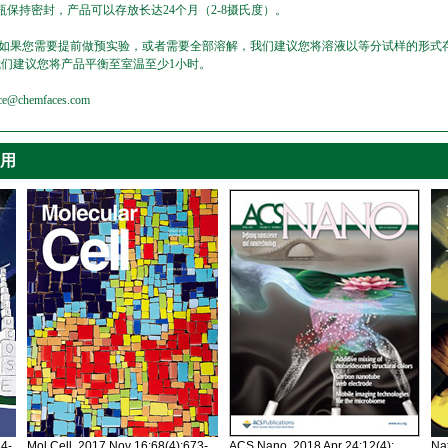
保持密封，产品可以存放长达24个月（2-8摄氏度）。
，如果您需要提前做预实验，或者需要全部溶解，我们建议您将溶液以等分试样的形式存
我们建议您将产品平衡至室温至少1小时。
emfaces.com
引用
34-
Mol Cell. 2017 Nov 16;68(4):673-
ACS Nano. 2018 Apr 24;12(4):
Nat