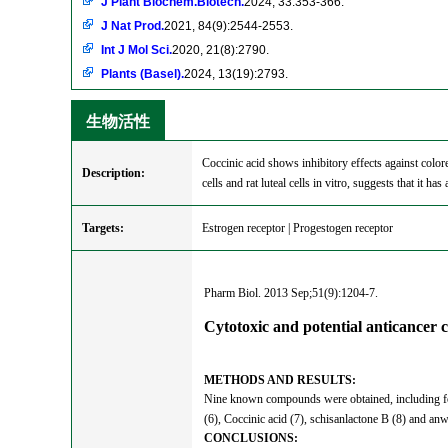
J Plant Biochem.Biotech.
2024, 33:353-366.
J Nat Prod.
2021, 84(9):2544-2553.
Int J Mol Sci.
2020, 21(8):2790.
Plants (Basel).
2024, 13(19):2793.
生物活性
Coccinic acid shows inhibitory effects against colo
Description:
cells and rat luteal cells in vitro, suggests that it has a
Targets:
Estrogen receptor | Progestogen receptor
Pharm Biol. 2013 Sep;51(9):1204-7.
Cytotoxic and potential anticancer
METHODS AND RESULTS:
Nine known compounds were obtained, including four 
(6), Coccinic acid (7), schisanlactone B (8) and an
CONCLUSIONS: