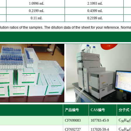
1.0996 mL
2.1993 mL
0.2199 mL
0.4399 mL
0.11 mL
0.2199 mL
ution ratios of the samples. The dilution data of the sheet for your reference. Normall
产品编号
CAS编号
分子式 
C
H
CFN99083
107783-45-9
30
46
C
H
CFN92727
117020-59-4
30
46