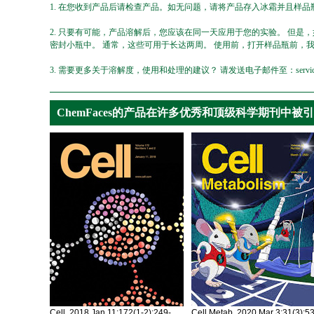
1. 在您收到产品后请检查产品。如无问题，请将产品存入冰霜并且样品瓶
2. 只要有可能，产品溶解后，您应该在同一天应用于您的实验。 但是
密封小瓶中。 通常，这些可用于长达两周。 使用前，打开样品瓶前，
3. 需要更多关于溶解度，使用和处理的建议？ 请发送电子邮件至：service@ch
ChemFaces的产品在许多优秀和顶级科学期刊中被
Cell. 2018 Jan 11;172(1-2):249-
Cell Metab. 2020 Mar 3;31(3):5