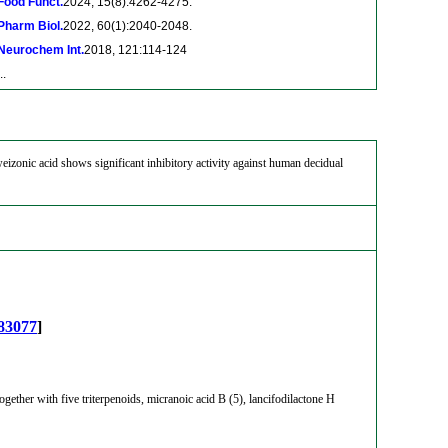
Food Funct.
2024, 15(8):4262-4275.
Pharm Biol.
2022, 60(1):2040-2048.
Neurochem Int.
2018, 121:114-124
..
eizonic acid shows significant inhibitory activity against human decidual
83077
]
ether with five triterpenoids, micranoic acid B (5), lancifodilactone H