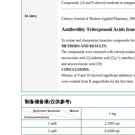
Compounds 2-6 and 8 showed moderate to marginal 
In vitro:
Chinese Journal of Modern Applied Pharmacy, 2002
Antifertility Triterpenoid Acids fr
To isolate and characterize bioactive compounds fro
METHODS AND RESULTS:
The compounds were extracted with solvent,isolated
anwuweizic acid (1),shikimic acid (2),(+) catechin (
and anwuweizonic acid (10).
CONCLUSIONS:
Mixture of 9 and 10 showed significant inhibitory a
were isolated from K.angustifolia for the first time.
制备储备液(仅供参考)
1 mg
1 mM
2.1993 mL
5 mM
0.4399 mL