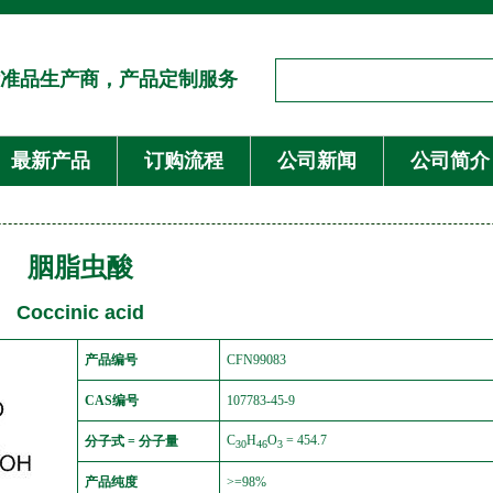
准品生产商，产品定制服务
最新产品
订购流程
公司新闻
公司简介
胭脂虫酸
Coccinic acid
产品编号
CFN99083
CAS编号
107783-45-9
C
H
O
= 454.7
分子式 = 分子量
30
46
3
产品纯度
>=98%