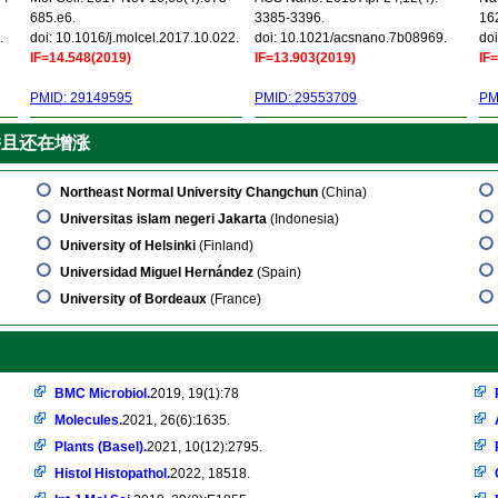
685.e6.
3385-3396.
16
.
doi: 10.1016/j.molcel.2017.10.022.
doi: 10.1021/acsnano.7b08969.
doi
IF=14.548(2019)
IF=13.903(2019)
IF
PMID: 29149595
PMID: 29553709
PM
并且还在增涨
Northeast Normal University Changchun
(China)
Universitas islam negeri Jakarta
(Indonesia)
University of Helsinki
(Finland)
Universidad Miguel Hernández
(Spain)
University of Bordeaux
(France)
BMC Microbiol.
2019, 19(1):78
Molecules.
2021, 26(6):1635.
Plants (Basel).
2021, 10(12):2795.
Histol Histopathol.
2022, 18518.