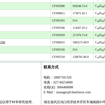
C
H
CFN92998
929248-72-6
30
46
C
H
CFN99815
173075-45-1
30
44
C
H
CFN95593
N/A
30
42
C
H
CFN95568
114567-45-2
30
48
C
H
CFN95059
217476-73-8
30
48
C
H
d DM
CFN80433
1085273-49-9
30
40
C
H
CFN95538
N/A
32
42
C
H
CFN95518
1206781-66-9
32
46
联系方式
电机：18607101326
传真：027-84254680
在线QQ: 3004468088
E-Mail：manager@chemfaces.com
供的产品仅用于科学研究使用，
湖北省武汉沌口经济技术开区车城南路83号