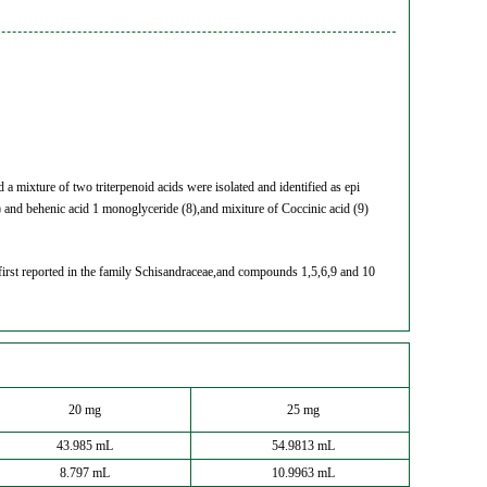
mixture of two triterpenoid acids were isolated and identified as epi
7) and behenic acid 1 monoglyceride (8),and mixiture of Coccinic acid (9)
 first reported in the family Schisandraceae,and compounds 1,5,6,9 and 10
20 mg
25 mg
43.985 mL
54.9813 mL
8.797 mL
10.9963 mL