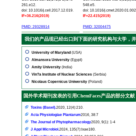
261.e12.
548.e5.
doi: 10.1016/j.cell.2017.12.019.
doi: 10.1016/j.cmet.2020.01.002
IF=36.216(2019)
IF=22.415(2019)
PMID: 29328914
PMID: 32004475
我们的产品现已经出口到下面的研究机构与大学，
University of Maryland
(USA)
Almansora University
(Egypt)
Amity University
(India)
Vin?a Institute of Nuclear Sciences
(Serbia)
Nicolaus Copernicus Uniwersity
(Poland)
国外学术期刊发表的引用ChemFaces产品的部分文献
Toxins (Basel).
2020, 12(4):210.
Acta Physiologiae Plantarum
2016, 38:7
The Journal of Phytopharmacology
2020, 9(1): 1-4
J Appl Microbiol.
2024, 135(7):lxae180.