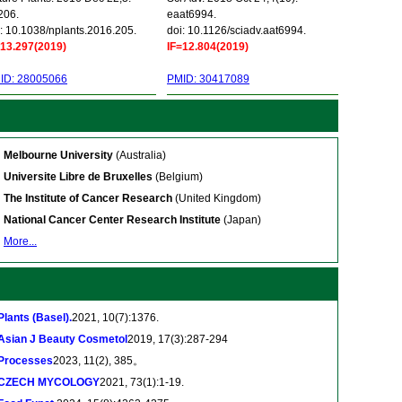
206.
eaat6994.
: 10.1038/nplants.2016.205.
doi: 10.1126/sciadv.aat6994.
=13.297(2019)
IF=12.804(2019)
ID: 28005066
PMID: 30417089
Melbourne University
(Australia)
Universite Libre de Bruxelles
(Belgium)
The Institute of Cancer Research
(United Kingdom)
National Cancer Center Research Institute
(Japan)
More...
Plants (Basel).
2021, 10(7):1376.
Asian J Beauty Cosmetol
2019, 17(3):287-294
Processes
2023, 11(2), 385。
CZECH MYCOLOGY
2021, 73(1):1-19.