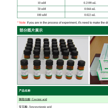
10 mM
0.2199 mL
50 mM
0.044 mL
100 mM
0.022 mL
* Note:
If you are in the process of experiment, it's need to make the dil
部分图片展示
产品名称
胭脂虫酸; Coccinic acid
安五酸; Anwuweizonic acid