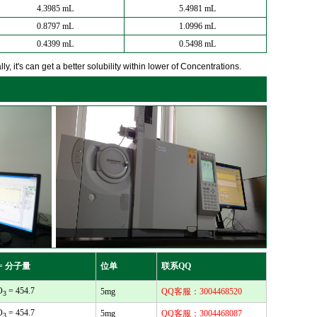
4.3985 mL
5.4981 mL
0.8797 mL
1.0996 mL
0.4399 mL
0.5498 mL
y, it's can get a better solubility within lower of Concentrations.
= 分子量
位单
联系QQ
O
= 454.7
5mg
QQ客服：3004468520
3
O
= 454.7
5mg
QQ客服：3004468087
3