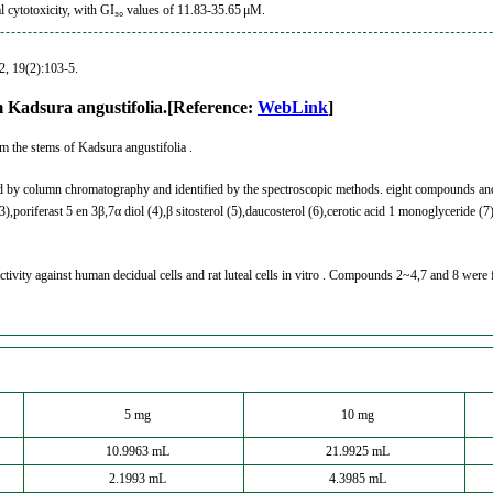
cytotoxicity, with GI₅₀ values of 11.83-35.65 μM.
, 19(2):103-5.
om Kadsura angustifolia.[Reference:
WebLink
]
m the stems of Kadsura angustifolia .
 by column chromatography and identified by the spectroscopic methods. eight compounds and a 
3),poriferast 5 en 3β,7α diol (4),β sitosterol (5),daucosterol (6),cerotic acid 1 monoglyceride (
ctivity against human decidual cells and rat luteal cells in vitro . Compounds 2~4,7 and 8 were
5 mg
10 mg
10.9963 mL
21.9925 mL
2.1993 mL
4.3985 mL