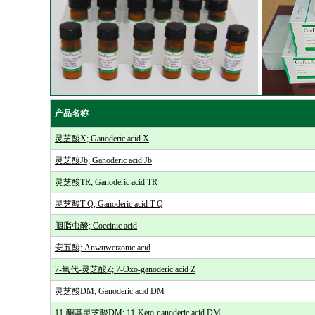
产品名称
灵芝酸X; Ganoderic acid X
灵芝酸Jb; Ganoderic acid Jb
灵芝酸TR; Ganoderic acid TR
灵芝酸T-Q; Ganoderic acid T-Q
胭脂虫酸; Coccinic acid
安五酸; Anwuweizonic acid
7-氧代-灵芝酸Z; 7-Oxo-ganoderic acid Z
灵芝酸DM; Ganoderic acid DM
11-酮基灵芝酸DM; 11-Keto-ganoderic acid DM