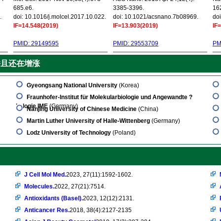
685.e6.
3385-3396.
16
.
doi: 10.1016/j.molcel.2017.10.022.
doi: 10.1021/acsnano.7b08969.
doi
IF=14.548(2019)
IF=13.903(2019)
IF
PMID: 29149595
PMID: 29553709
PM
并且还在增涨
Gyeongsang National University
(Korea)
Fraunhofer-Institut für Molekularbiologie und Angewandte ?
kologie IME
(Germany)
Nanjing University of Chinese Medicine
(China)
Martin Luther University of Halle-Wittenberg
(Germany)
Lodz University of Technology
(Poland)
J Cell Mol Med.
2023, 27(11):1592-1602.
Molecules.
2022, 27(21):7514.
Antioxidants (Basel).
2023, 12(12):2131.
Anticancer Res.
2018, 38(4):2127-2135