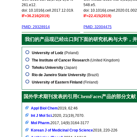
261.e12.
548.e5.
doi: 10.1016/j.cell.2017.12.019.
doi: 10.1016/j.cmet.2020.01.002
IF=36.216(2019)
IF=22.415(2019)
PMID: 29328914
PMID: 32004475
我们的产品现已经出口到下面的研究机构与大学，
University of Lodz
(Poland)
The Institute of Cancer Research
(United Kingdom)
Tohoku University
(Japan)
Rio de Janeiro State University
(Brazil)
University of Eastern Finland
(Finland)
国外学术期刊发表的引用ChemFaces产品的部分文献
Appl Biol Chem
2019, 62:46
Int J Mol Sci.
2020, 21(19),7070.
Mol Pharm.
2017, 14(9):3164-3177
Korean J of Medicinal Crop Science
2018, 220-226