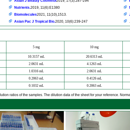
Asian J Beauty Cosmetol
2019, 17(3):287-294
Nutrients.
2019, 11(6):E1380
Biomolecules
2021, 11(10),1513.
Asian Pac J Tropical Bio.
2020, 10(6):239-247
.
5 mg
10 mg
10.3157 mL
20.6313 mL
2.0631 mL
4.1263 mL
1.0316 mL
2.0631 mL
0.2063 mL
0.4126 mL
0.1032 mL
0.2063 mL
ution ratios of the samples. The dilution data of the sheet for your reference. Normall