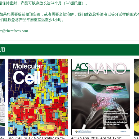
保持密封，产品可以存放长达24个月（2-8摄氏度）。
，如果您需要提前做预实验，或者需要全部溶解，我们建议您将溶液以等分试样的形式存
我们建议您将产品平衡至室温至少1小时。
emfaces.com
引用
34-
Mol Cell. 2017 Nov 16;68(4):673-
ACS Nano. 2018 Apr 24;12(4):
Nat