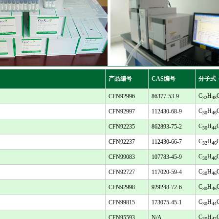
产品编号
CAS编号
分子式 
C
H
CFN92996
86377-53-9
32
48
C
H
CFN92997
112430-68-9
30
46
C
H
CFN92235
862893-75-2
30
44
C
H
CFN92237
112430-66-7
32
46
C
H
CFN99083
107783-45-9
30
46
C
H
CFN92727
117020-59-4
30
46
C
H
CFN92998
929248-72-6
30
46
C
H
CFN99815
173075-45-1
30
44
C
H
CFN95593
N/A
30
42