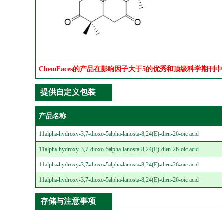
ChemFaces的产品在影响因子大于5的优秀和顶级科学期刊
提供自定义包装
产品名称
11alpha-hydroxy-3,7-dioxo-5alpha-lanosta-8,24(E)-dien-26-oic acid
11alpha-hydroxy-3,7-dioxo-5alpha-lanosta-8,24(E)-dien-26-oic acid
11alpha-hydroxy-3,7-dioxo-5alpha-lanosta-8,24(E)-dien-26-oic acid
11alpha-hydroxy-3,7-dioxo-5alpha-lanosta-8,24(E)-dien-26-oic acid
存储与注意事项