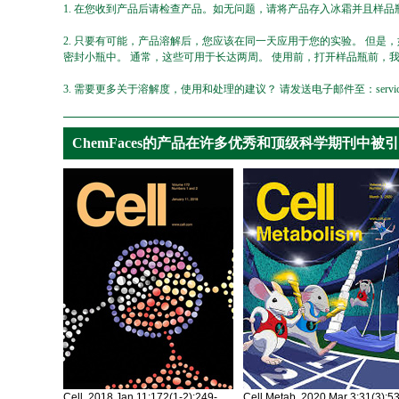
1. 在您收到产品后请检查产品。如无问题，请将产品存入冰霜并且样品瓶
2. 只要有可能，产品溶解后，您应该在同一天应用于您的实验。 但是
密封小瓶中。 通常，这些可用于长达两周。 使用前，打开样品瓶前，
3. 需要更多关于溶解度，使用和处理的建议？ 请发送电子邮件至：service@ch
ChemFaces的产品在许多优秀和顶级科学期刊中被
Cell. 2018 Jan 11;172(1-2):249-
Cell Metab. 2020 Mar 3;31(3):5