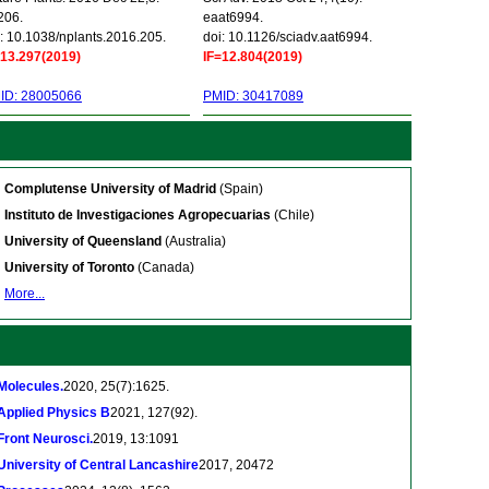
206.
eaat6994.
: 10.1038/nplants.2016.205.
doi: 10.1126/sciadv.aat6994.
=13.297(2019)
IF=12.804(2019)
ID: 28005066
PMID: 30417089
Complutense University of Madrid
(Spain)
Instituto de Investigaciones Agropecuarias
(Chile)
University of Queensland
(Australia)
University of Toronto
(Canada)
More...
Molecules.
2020, 25(7):1625.
Applied Physics B
2021, 127(92).
Front Neurosci.
2019, 13:1091
University of Central Lancashire
2017, 20472