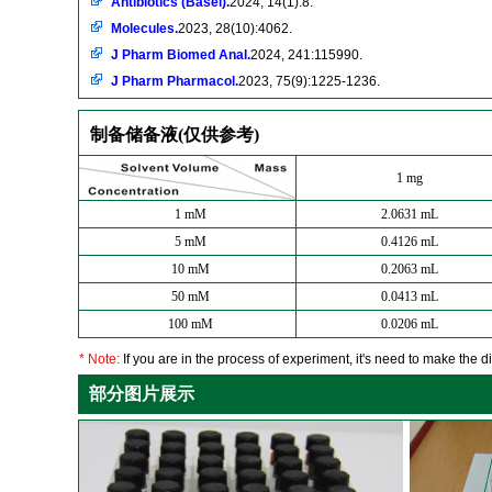
Antibiotics (Basel).
2024, 14(1):8.
Molecules.
2023, 28(10):4062.
J Pharm Biomed Anal.
2024, 241:115990.
J Pharm Pharmacol.
2023, 75(9):1225-1236.
制备储备液(仅供参考)
1 mg
1 mM
2.0631 mL
5 mM
0.4126 mL
10 mM
0.2063 mL
50 mM
0.0413 mL
100 mM
0.0206 mL
* Note:
If you are in the process of experiment, it's need to make the dil
部分图片展示