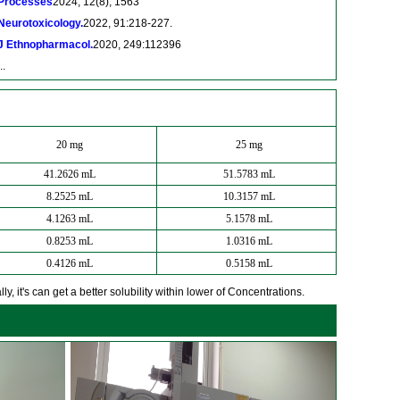
Processes
2024, 12(8), 1563
Neurotoxicology.
2022, 91:218-227.
J Ethnopharmacol.
2020, 249:112396
..
20 mg
25 mg
41.2626 mL
51.5783 mL
8.2525 mL
10.3157 mL
4.1263 mL
5.1578 mL
0.8253 mL
1.0316 mL
0.4126 mL
0.5158 mL
y, it's can get a better solubility within lower of Concentrations.