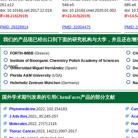
261.e12.
548.e5.
685.e6.
doi: 10.1016/j.cell.2017.12.019.
doi: 10.1016/j.cmet.2020.01.002.
doi: 10
IF=36.216(2019)
IF=22.415(2019)
IF=14.5
PMID: 29328914
PMID: 32004475
PMID: 
我们的产品现已经出口到下面的研究机构与大学，并且还在增
FORTH-IMBB
(Greece)
Ch
Institute of Bioorganic Chemistry Polish Academy of Sciences
Uni
(Poland)
Universidad Miguel Hernández
(Spain)
Do
Florida A&M University
(USA)
Uni
Helmholtz Zentrum München
(Germany)
Na
国外学术期刊发表的引用ChemFaces产品的部分文献
Phytomedicine.
2022, 102:154183.
Can
J Adv Res.
2021, 35:245-257.
Aca
Molecules.
2022, 27(7):2116.
Hum
Thorac Cancer.
2023, 14(21):2007-2017.
Chi