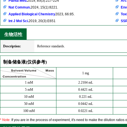
Planta Med.
2019, 85(3):217-224
Arc
Nat Commun.
2024, 15(1):8221.
Env
Applied Biological Chemistry
2023, 66:85.
Tox
Int J Mol Sci.
2019, 20(3):E651
SS
生物活性
Description:
Reference standards.
制备储备液(仅供参考)
1 mg
1 mM
2.2104 mL
5 mM
0.4421 mL
10 mM
0.221 mL
50 mM
0.0442 mL
100 mM
0.0221 mL
* Note:
If you are in the process of experiment, it's need to make the dilution ratios o