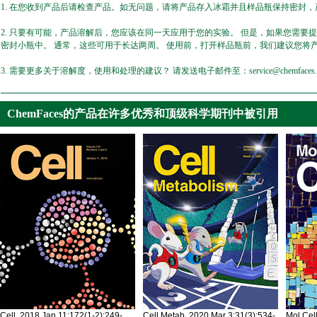
1. 在您收到产品后请检查产品。如无问题，请将产品存入冰霜并且样品瓶保持密封，产
2. 只要有可能，产品溶解后，您应该在同一天应用于您的实验。 但是，如果您需要
密封小瓶中。 通常，这些可用于长达两周。 使用前，打开样品瓶前，我们建议您将
3. 需要更多关于溶解度，使用和处理的建议？ 请发送电子邮件至：service@chemfaces.
ChemFaces的产品在许多优秀和顶级科学期刊中被引用
Cell. 2018 Jan 11;172(1-2):249-
Cell Metab. 2020 Mar 3;31(3):534-
Mol Cel