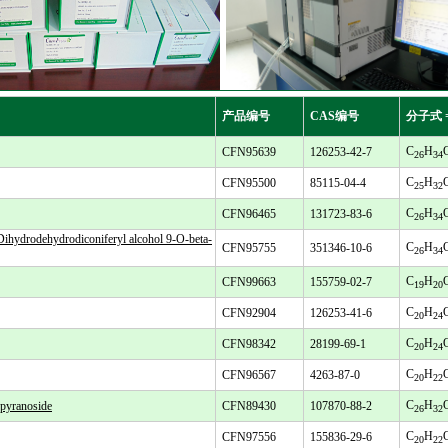
产品编号
CAS编号
分子式 
C
H
CFN95639
126253-42-7
26
34
C
H
CFN95500
85115-04-4
25
32
C
H
CFN96465
131723-83-6
26
34
ihydrodehydrodiconiferyl alcohol 9-O-beta-
C
H
CFN95755
351346-10-6
26
34
C
H
CFN99663
155759-02-7
19
20
C
H
CFN92904
126253-41-6
20
24
C
H
CFN98342
28199-69-1
20
24
C
H
CFN96567
4263-87-0
20
22
C
H
yranoside
CFN89430
107870-88-2
26
32
C
H
CFN97556
155836-29-6
20
22