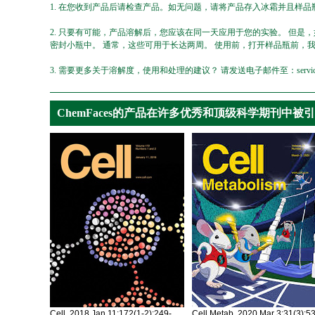
1. 在您收到产品后请检查产品。如无问题，请将产品存入冰霜并且样品瓶
2. 只要有可能，产品溶解后，您应该在同一天应用于您的实验。 但是
密封小瓶中。 通常，这些可用于长达两周。 使用前，打开样品瓶前，
3. 需要更多关于溶解度，使用和处理的建议？ 请发送电子邮件至：service@ch
ChemFaces的产品在许多优秀和顶级科学期刊中被
Cell. 2018 Jan 11;172(1-2):249-
Cell Metab. 2020 Mar 3;31(3):5