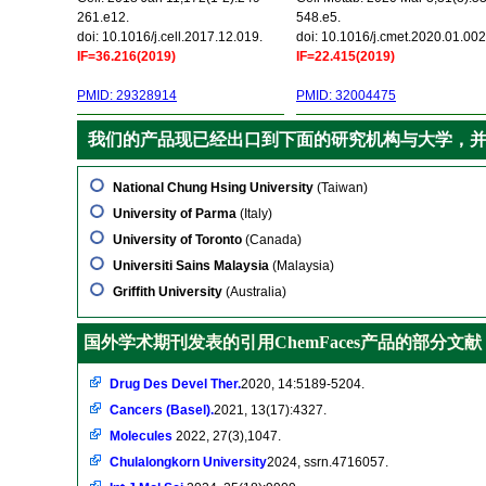
261.e12.
548.e5.
doi: 10.1016/j.cell.2017.12.019.
doi: 10.1016/j.cmet.2020.01.002
IF=36.216(2019)
IF=22.415(2019)
PMID: 29328914
PMID: 32004475
我们的产品现已经出口到下面的研究机构与大学，
National Chung Hsing University
(Taiwan)
University of Parma
(Italy)
University of Toronto
(Canada)
Universiti Sains Malaysia
(Malaysia)
Griffith University
(Australia)
国外学术期刊发表的引用ChemFaces产品的部分文献
Drug Des Devel Ther.
2020, 14:5189-5204.
Cancers (Basel).
2021, 13(17):4327.
Molecules
2022, 27(3),1047.
Chulalongkorn University
2024, ssrn.4716057.