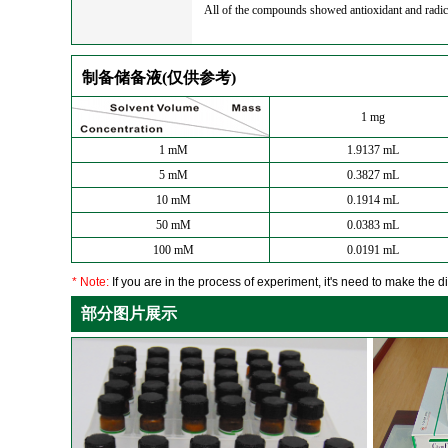
All of the compounds showed antioxidant and radical s
制备储备液(仅供参考)
1 mg
1 mM
1.9137 mL
5 mM
0.3827 mL
10 mM
0.1914 mL
50 mM
0.0383 mL
100 mM
0.0191 mL
* Note:
If you are in the process of experiment, it's need to make the dil
部分图片展示