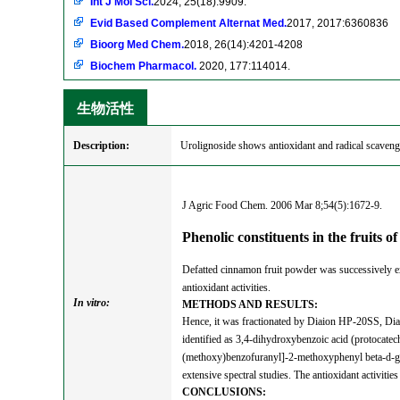
Int J Mol Sci.
2024, 25(18):9909.
Evid Based Complement Alternat Med.
2017, 2017:6360836
Bioorg Med Chem.
2018, 26(14):4201-4208
Biochem Pharmacol.
2020, 177:114014.
生物活性
Description:
Urolignoside shows antioxidant and radical scavengi
J Agric Food Chem. 2006 Mar 8;54(5):1672-9.
Phenolic constituents in the fruits
Defatted cinnamon fruit powder was successively e
antioxidant activities.
In vitro:
METHODS AND RESULTS:
Hence, it was fractionated by Diaion HP-20SS, Di
identified as 3,4-dihydroxybenzoic acid (protocate
(methoxy)benzofuranyl]-2-methoxyphenyl beta-d-gl
extensive spectral studies. The antioxidant activiti
CONCLUSIONS: