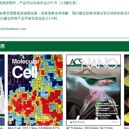
保持密封，产品可以存放长达24个月（2-8摄氏度）。
，如果您需要提前做预实验，或者需要全部溶解，我们建议您将溶液以等分试样的形式存
我们建议您将产品平衡至室温至少1小时。
emfaces.com
引用
34-
Mol Cell. 2017 Nov 16;68(4):673-
ACS Nano. 2018 Apr 24;12(4):
Nat