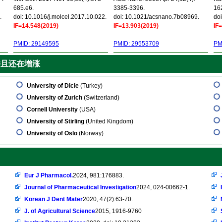
685.e6.
3385-3396.
16
.
doi: 10.1016/j.molcel.2017.10.022.
doi: 10.1021/acsnano.7b08969.
doi
IF=14.548(2019)
IF=13.903(2019)
IF
PMID: 29149595
PMID: 29553709
PM
并且还在增涨
University of Dicle
(Turkey)
University of Zurich
(Switzerland)
Cornell University
(USA)
University of Stirling
(United Kingdom)
University of Oslo
(Norway)
Eur J Pharmacol.
2024, 981:176883.
Journal of Pharmaceutical Investigation
2024, 024-00662-1.
Korean J Dent Mater
2020, 47(2):63-70.
J. of Agricultural Science
2015, 1916-9760