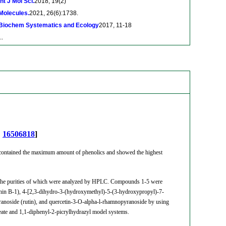
Int J Mol Sci.
2018, 19(2)
Molecules.
2021, 26(6):1738.
Biochem Systematics and Ecology
2017, 11-18
..
:
16506818
]
t contained the maximum amount of phenolics and showed the highest
 the purities of which were analyzed by HPLC. Compounds 1-5 were
tannin B-1), 4-[2,3-dihydro-3-(hydroxymethyl)-5-(3-hydroxypropyl)-7-
noside (rutin), and quercetin-3-O-alpha-l-rhamnopyranoside by using
oleate and 1,1-diphenyl-2-picrylhydrazyl model systems.