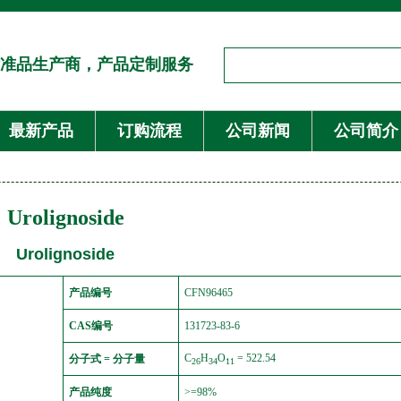
准品生产商，产品定制服务
最新产品
订购流程
公司新闻
公司简介
Urolignoside
Urolignoside
产品编号
CFN96465
CAS编号
131723-83-6
C
H
O
= 522.54
分子式 = 分子量
26
34
11
产品纯度
>=98%