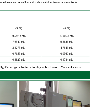
constituents and as well as antioxidant activities from cinnamon fruits.
20 mg
25 mg
38.2746 mL
47.8432 mL
7.6549 mL
9.5686 mL
3.8275 mL
4.7843 mL
0.7655 mL
0.9569 mL
0.3827 mL
0.4784 mL
y, it's can get a better solubility within lower of Concentrations.