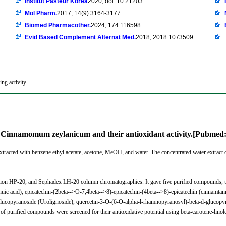
Institut Pasteur Korea
2020, doi: 10.21203.
Mol Pharm.
2017, 14(9):3164-3177
Biomed Pharmacother.
2024, 174:116598.
Evid Based Complement Alternat Med.
2018, 2018:1073509
.
ng activity.
 of Cinnamomum zeylanicum and their antioxidant activity.[Pubmed
xtracted with benzene ethyl acetate, acetone, MeOH, and water. The concentrated water extrac
aion HP-20, and Sephadex LH-20 column chromatographies. It gave five purified compounds,
chuic acid), epicatechin-(2beta-->O-7,4beta-->8)-epicatechin-(4beta-->8)-epicatechin (cinnam
ucopyranoside (Urolignoside), quercetin-3-O-(6-O-alpha-l-rhamnopyranosyl)-beta-d-glucopyra
es of purified compounds were screened for their antioxidative potential using beta-carotene-lin