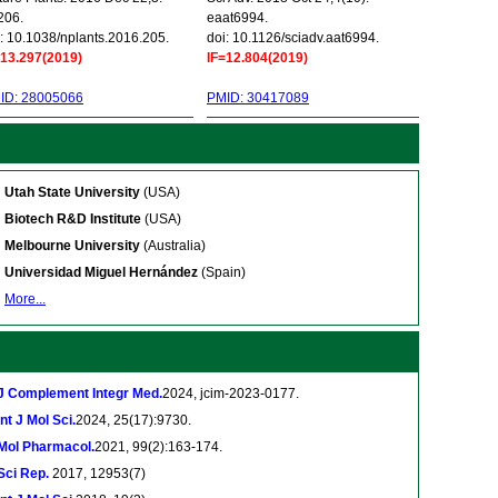
206.
eaat6994.
: 10.1038/nplants.2016.205.
doi: 10.1126/sciadv.aat6994.
=13.297(2019)
IF=12.804(2019)
ID: 28005066
PMID: 30417089
Utah State University
(USA)
Biotech R&D Institute
(USA)
Melbourne University
(Australia)
Universidad Miguel Hernández
(Spain)
More...
J Complement Integr Med.
2024, jcim-2023-0177.
Int J Mol Sci.
2024, 25(17):9730.
Mol Pharmacol.
2021, 99(2):163-174.
Sci Rep.
2017, 12953(7)