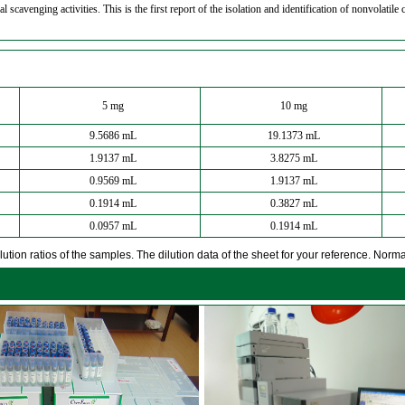
cavenging activities. This is the first report of the isolation and identification of nonvolatile 
5 mg
10 mg
9.5686 mL
19.1373 mL
1.9137 mL
3.8275 mL
0.9569 mL
1.9137 mL
0.1914 mL
0.3827 mL
0.0957 mL
0.1914 mL
ution ratios of the samples. The dilution data of the sheet for your reference. Normall