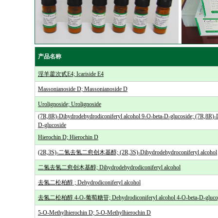
产品名称
淫羊藿次甙E4; Icariside E4
Massonianoside D; Massonianoside D
Urolignoside; Urolignoside
(7R,8R)-Dihydrodehydrodiconiferyl alcohol 9-O-beta-D-glucoside; (7R,8R)-D
D-glucoside
Hierochin D; Hierochin D
(2R,3S)-二氢去氢二愈创木基醇; (2R,3S)-Dihydrodehydroconiferyl alcohol
二氢去氢二愈创木基醇; Dihydrodehydrodiconiferyl alcohol
去氢二松柏醇 ; Dehydrodiconiferyl alcohol
去氢二松柏醇 4-O-葡萄糖苷; Dehydrodiconiferyl alcohol 4-O-beta-D-glucop
5-O-Methylhierochin D; 5-O-Methylhierochin D