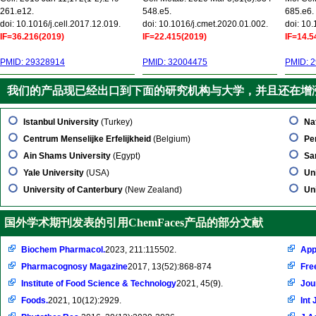
261.e12.
548.e5.
685.e6.
doi: 10.1016/j.cell.2017.12.019.
doi: 10.1016/j.cmet.2020.01.002.
doi: 10
IF=36.216(2019)
IF=22.415(2019)
IF=14.5
PMID: 29328914
PMID: 32004475
PMID: 
我们的产品现已经出口到下面的研究机构与大学，并且还在增
Istanbul University
(Turkey)
Na
Centrum Menselijke Erfelijkheid
(Belgium)
Pe
Ain Shams University
(Egypt)
Sa
Yale University
(USA)
Un
University of Canterbury
(New Zealand)
Un
国外学术期刊发表的引用ChemFaces产品的部分文献
Biochem Pharmacol.
2023, 211:115502.
Appl
Pharmacognosy Magazine
2017, 13(52):868-874
Fre
Institute of Food Science & Technology
2021, 45(9).
Jou
Foods.
2021, 10(12):2929.
Int 