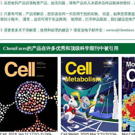
1. 在您收到产品后请检查产品。如无问题，请将产品存入冰霜并且样品瓶保持密封，产
2. 只要有可能，产品溶解后，您应该在同一天应用于您的实验。 但是，如果您需要
密封小瓶中。 通常，这些可用于长达两周。 使用前，打开样品瓶前，我们建议您将
3. 需要更多关于溶解度，使用和处理的建议？ 请发送电子邮件至：service@chemfaces.
ChemFaces的产品在许多优秀和顶级科学期刊中被引用
Cell. 2018 Jan 11;172(1-2):249-
Cell Metab. 2020 Mar 3;31(3):534-
Mol Cel