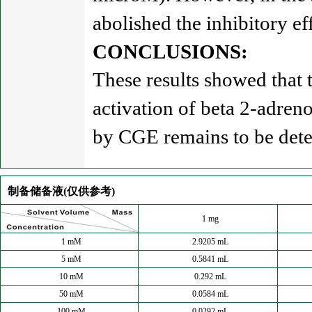
abolished the inhibitory ef
CONCLUSIONS:
These results showed that
activation of beta 2-adren
by CGE remains to be det
制备储备液(仅供参考)
1 mg
1 mM
2.9205 mL
5 mM
0.5841 mL
10 mM
0.292 mL
50 mM
0.0584 mL
100 mM
0.0292 mL