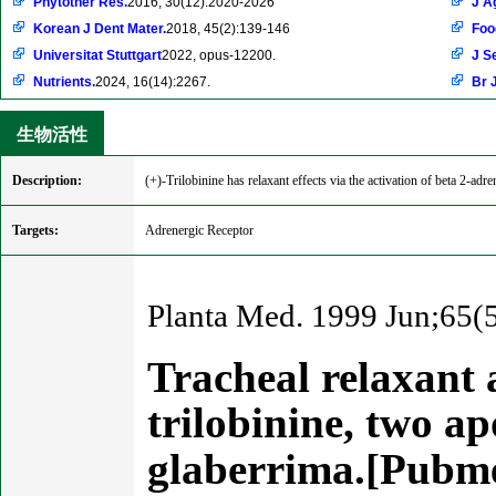
Phytother Res.
2016, 30(12):2020-2026
J A
Korean J Dent Mater.
2018, 45(2):139-146
Foo
Universitat Stuttgart
2022, opus-12200.
J S
Nutrients.
2024, 16(14):2267.
Br 
生物活性
Description:
(+)-Trilobinine has relaxant effects via the activation of beta 2-ad
Targets:
Adrenergic Receptor
Planta Med. 1999 Jun;65(5
Tracheal relaxant 
trilobinine, two a
glaberrima.[Pubm