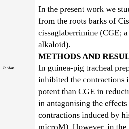
In the present work we stud
from the roots barks of Ci
cissaglaberrimine (CGE; a 
alkaloid).
METHODS AND RESUL
In guinea-pig tracheal pr
In vivo:
inhibited the contraction
potent than CGE in reducin
in antagonising the effect
contractions induced by hi
microM). However, in the 