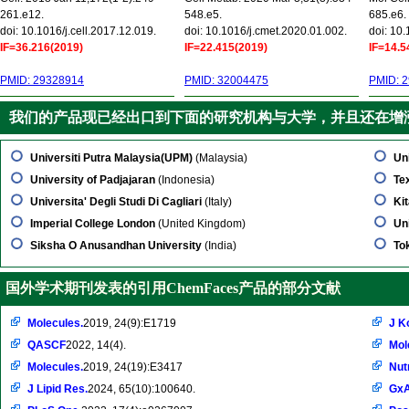
261.e12.
548.e5.
685.e6.
doi: 10.1016/j.cell.2017.12.019.
doi: 10.1016/j.cmet.2020.01.002.
doi: 10
IF=36.216(2019)
IF=22.415(2019)
IF=14.5
PMID: 29328914
PMID: 32004475
PMID: 
我们的产品现已经出口到下面的研究机构与大学，并且还在增
Universiti Putra Malaysia(UPM)
(Malaysia)
Uni
University of Padjajaran
(Indonesia)
Te
Universita' Degli Studi Di Cagliari
(Italy)
Ki
Imperial College London
(United Kingdom)
Uni
Siksha O Anusandhan University
(India)
To
国外学术期刊发表的引用ChemFaces产品的部分文献
Molecules.
2019, 24(9):E1719
J K
QASCF
2022, 14(4).
Mol
Molecules.
2019, 24(19):E3417
Nut
J Lipid Res.
2024, 65(10):100640.
Gx