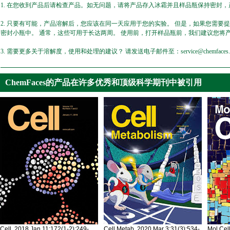
1. 在您收到产品后请检查产品。如无问题，请将产品存入冰霜并且样品瓶保持密封，产
2. 只要有可能，产品溶解后，您应该在同一天应用于您的实验。 但是，如果您需要
密封小瓶中。 通常，这些可用于长达两周。 使用前，打开样品瓶前，我们建议您将
3. 需要更多关于溶解度，使用和处理的建议？ 请发送电子邮件至：service@chemfaces.
ChemFaces的产品在许多优秀和顶级科学期刊中被引用
Cell. 2018 Jan 11;172(1-2):249-
Cell Metab. 2020 Mar 3;31(3):534-
Mol Cel