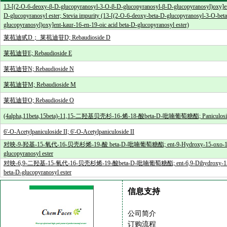
13-[(2-O-6-deoxy-β-D-glucopyranosyl-3-O-β-D-glucopyranosyl-β-D-glucopyranosyl)oxy]ent
D-glucopyranosyl ester; Stevia impurity (13-[(2-O-6-deoxy-beta-D-glucopyranosyl-3-O-bet
glucopyranosyl)oxy]ent-kaur-16-en-19-oic acid beta-D-glucopyranosyl ester)
莱苞迪甙D； 莱苞迪苷D; Rebaudioside D
莱苞迪苷E; Rebaudioside E
莱苞迪苷N; Rebaudioside N
莱苞迪苷M; Rebaudioside M
莱苞迪苷O; Rebaudioside O
(4alpha,11beta,15beta)-11,15-二羟基贝壳杉-16-烯-18-酸beta-D-吡喃葡萄糖酯; Paniculosid
6'-O-Acetylpaniculoside II; 6'-O-Acetylpaniculoside II
对映-9-羟基-15-氧代-16-贝壳杉烯-19-酸 beta-D-吡喃葡萄糖酯; ent-9-Hydroxy-15-oxo-16-kaur
glucopyranosyl ester
对映-6,9-二羟基-15-氧代-16-贝壳杉烯-19-酸beta-D-吡喃葡萄糖酯; ent-6,9-Dihydroxy-15-oxo
beta-D-glucopyranosyl ester
信息支持
公司简介
订购流程