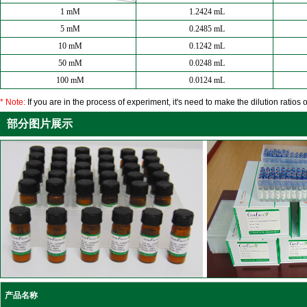
1 mM
1.2424 mL
5 mM
0.2485 mL
10 mM
0.1242 mL
50 mM
0.0248 mL
100 mM
0.0124 mL
* Note:
If you are in the process of experiment, it's need to make the dilution ratios o
部分图片展示
产品名称