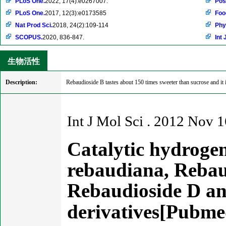
PLoS One.
2022, 17(4):e0267007.
Pos
PLoS One.
2017, 12(3):e0173585
Foo
Nat Prod Sci.
2018, 24(2):109-114
Phy
SCOPUS.
2020, 836-847.
Int 
生物活性
Description:
Rebaudioside B tastes about 150 times sweeter than sucrose and it i
Int J Mol Sci . 2012 Nov 
Catalytic hydrogena
rebaudiana, Rebau
Rebaudioside D and
derivatives[Pubm