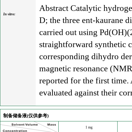
Abstract Catalytic hydroge
In vitro:
D; the three ent-kaurane d
carried out using Pd(OH)(
straightforward synthetic 
corresponding dihydro deri
magnetic resonance (NMR) 
reported for the first time
evaluated against their cor
制备储备液(仅供参考)
1 mg