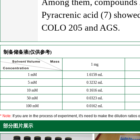
Among them, compounds 2, 
Pyracrenic acid (7) showed 
COLO 205 and AGS.
制备储备液(仅供参考)
1 mg
1 mM
1.6159 mL
5 mM
0.3232 mL
10 mM
0.1616 mL
50 mM
0.0323 mL
100 mM
0.0162 mL
* Note:
If you are in the process of experiment, it's need to make the dilution ratios o
部分图片展示