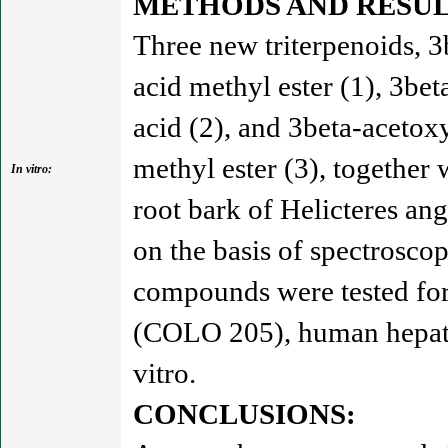
METHODS AND RESUL
Three new triterpenoids, 
acid methyl ester (1), 3b
acid (2), and 3beta-aceto
methyl ester (3), together
In vitro:
root bark of Helicteres an
on the basis of spectrosc
compounds were tested for 
(COLO 205), human hepato
vitro.
CONCLUSIONS: