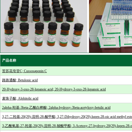
产品名称
苦苏花皂苷C; Cussosaponin C
路路通酸; Betulonic acid
20-Hydroxy-3-oxo-28-lupanoic acid; 20-Hydroxy-3-oxo-28-lupanoic acid
麦珠子酸; Alphitolic acid
2alpha-羟基-3beta-乙酰白桦酸; 2alpha-hydroxy-3beta-acetyloxy-betulic acid
3,27-二羟基-20(29)-流明-28-酸甲酯; 3,27-Dihydroxy-20(29)-lupen-28-oic acid methyl este
3-乙酰氧基-27-羟基-20(29)-流明-28-羧酸甲酯; 3-Acetoxy-27-hydroxy-20(29)-lupen-28-oic a