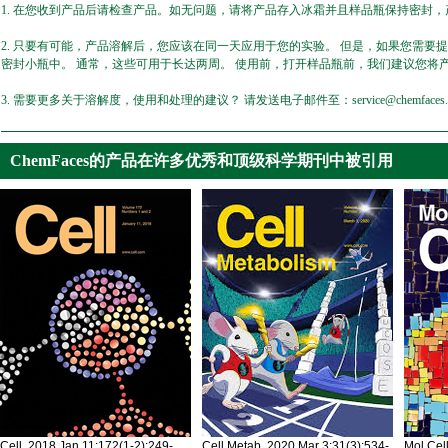
1. 在您收到产品后请检查产品。如无问题，请将产品存入冰霜并且样品瓶保持密封，产
2. 只要有可能，产品溶解后，您应该在同一天应用于您的实验。 但是，如果您需要
密封小瓶中。 通常，这些可用于长达两周。 使用前，打开样品瓶前，我们建议您将
3. 需要更多关于溶解度，使用和处理的建议？ 请发送电子邮件至：service@chemfaces.
ChemFaces的产品在许多优秀和顶级科学期刊中被引用
Cell. 2018 Jan 11;172(1-2):249-
Cell Metab. 2020 Mar 3;31(3):534-
Mol Cel