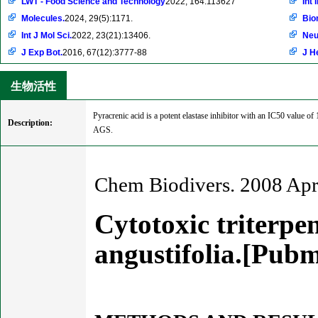
LWT - Food Science and Technology
2022, 164:113627
Int
Molecules.
2024, 29(5):1171.
Bio
Int J Mol Sci.
2022, 23(21):13406.
Neu
J Exp Bot.
2016, 67(12):3777-88
J H
生物活性
Pyracrenic acid is a potent elastase inhibitor with an IC50 value 
Description:
AGS.
Chem Biodivers. 2008 Apr
Cytotoxic triterpe
angustifolia.[Pub