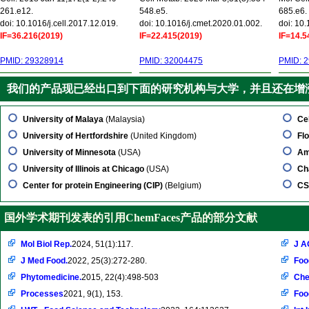
261.e12.
548.e5.
685.e6.
doi: 10.1016/j.cell.2017.12.019.
doi: 10.1016/j.cmet.2020.01.002.
doi: 10
IF=36.216(2019)
IF=22.415(2019)
IF=14.5
PMID: 29328914
PMID: 32004475
PMID: 
我们的产品现已经出口到下面的研究机构与大学，并且还在增
University of Malaya
(Malaysia)
Ce
University of Hertfordshire
(United Kingdom)
Flo
University of Minnesota
(USA)
Am
University of Illinois at Chicago
(USA)
Ch
Center for protein Engineering (CIP)
(Belgium)
CS
国外学术期刊发表的引用ChemFaces产品的部分文献
Mol Biol Rep.
2024, 51(1):117.
J A
J Med Food.
2022, 25(3):272-280.
Foo
Phytomedicine.
2015, 22(4):498-503
Che
Processes
2021, 9(1), 153.
Foo