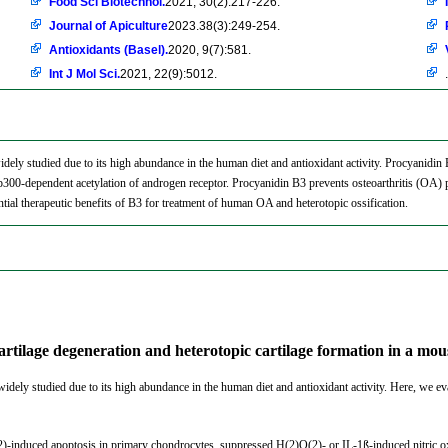
Food Sci Biotechnol.
2021, 30(2):217-226.
Journal of Apiculture
2023.38(3):249-254.
Antioxidants (Basel).
2020, 9(7):581.
Int J Mol Sci.
2021, 22(9):5012.
.
dely studied due to its high abundance in the human diet and antioxidant activity. Procyanidin B
f p300-dependent acetylation of androgen receptor. Procyanidin B3 prevents osteoarthritis (OA) pr
tial therapeutic benefits of B3 for treatment of human OA and heterotopic ossification.
artilage degeneration and heterotopic cartilage formation in a mo
idely studied due to its high abundance in the human diet and antioxidant activity. Here, we ev
)-induced apoptosis in primary chondrocytes, suppressed H(2)O(2)- or IL-1ß-induced nitric 