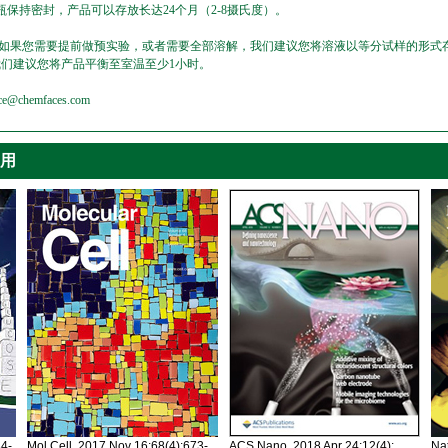
保持密封，产品可以存放长达24个月（2-8摄氏度）。
，如果您需要提前做预实验，或者需要全部溶解，我们建议您将溶液以等分试样的形式存
我们建议您将产品平衡至室温至少1小时。
emfaces.com
引用
34-
Mol Cell. 2017 Nov 16;68(4):673-
ACS Nano. 2018 Apr 24;12(4):
Nat