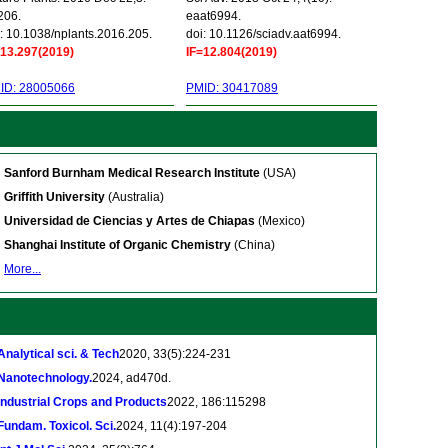
206.
eaat6994.
: 10.1038/nplants.2016.205.
doi: 10.1126/sciadv.aat6994.
=13.297(2019)
IF=12.804(2019)
ID: 28005066
PMID: 30417089
Sanford Burnham Medical Research Institute
(USA)
Griffith University
(Australia)
Universidad de Ciencias y Artes de Chiapas
(Mexico)
Shanghai Institute of Organic Chemistry
(China)
More...
Analytical sci. & Tech
2020, 33(5):224-231
Nanotechnology.
2024, ad470d.
Industrial Crops and Products
2022, 186:115298
Fundam. Toxicol. Sci.
2024, 11(4):197-204