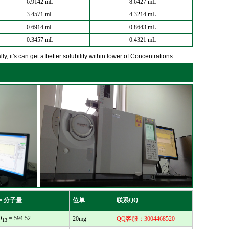
6.9142 mL
8.6427 mL
3.4571 mL
4.3214 mL
0.6914 mL
0.8643 mL
0.3457 mL
0.4321 mL
y, it's can get a better solubility within lower of Concentrations.
= 分子量
位单
联系QQ
O
= 594.52
20mg
QQ客服：3004468520
13