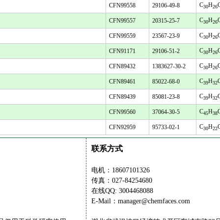
C
H
CFN99558
29106-49-8
30
26
C
H
CFN99557
20315-25-7
30
26
C
H
CFN99559
23567-23-9
30
26
C
H
CFN91171
29106-51-2
30
26
C
H
CFN89432
1383627-30-2
30
26
C
H
CFN89461
85022-68-0
39
32
C
H
CFN89439
85081-23-8
39
32
C
H
CFN99560
37064-30-5
45
38
C
H
CFN92959
95733-02-1
30
22
联系方式
电机：18607101326
传真：027-84254680
在线QQ: 3004468088
E-Mail：manager@chemfaces.com