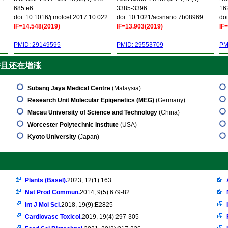
685.e6.
3385-3396.
16
.
doi: 10.1016/j.molcel.2017.10.022.
doi: 10.1021/acsnano.7b08969.
doi
IF=14.548(2019)
IF=13.903(2019)
IF
PMID: 29149595
PMID: 29553709
PM
并且还在增涨
Subang Jaya Medical Centre
(Malaysia)
Research Unit Molecular Epigenetics (MEG)
(Germany)
Macau University of Science and Technology
(China)
Worcester Polytechnic Institute
(USA)
Kyoto University
(Japan)
Plants (Basel).
2023, 12(1):163.
Nat Prod Commun.
2014, 9(5):679-82
Int J Mol Sci.
2018, 19(9):E2825
Cardiovasc Toxicol.
2019, 19(4):297-305