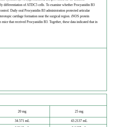
rly differentiation of ATDC5 cells. To examine whether Procyanidin B3
ntrol. Daily oral Procyanidin B3 administration protected articular
rotopic cartilage formation near the surgical region. iNOS protein
 mice that received Procyanidin B3. Together, these data indicated that in
20 mg
25 mg
34.571 mL
43.2137 mL