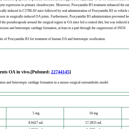
 gene expression in primary chondrocytes. Moreover, Procyanidin B3 treatment enhanced the ea
ically induced in C57BL/6J mice followed by oral administration of Procyanidin B3 or vehicle co
sis in surgically-induced OA joints. Furthermore, Procyanidin B3 administration prevented hete
 the pseudocapsule around the surgical region in OA mice fed a control diet, but was reduced in
ion and heterotopic cartilage formation, at least in a part through the suppression of iNOS.
efits of Procyanidin B3 for treatment of human OA and heterotopic ossification.
vents OA in vivo.[Pubmed:
22744145
]
tion and heterotopic cartilage formation in a mouse surgical osteoarthritis model.
5 mg
10 mg
8.6427 mL
17.2855 mL