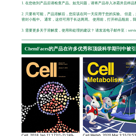
1. 在您收到产品后请检查产品。如无问题，请将产品存入冰霜并且样品瓶
2. 只要有可能，产品溶解后，您应该在同一天应用于您的实验。 但是
密封小瓶中。 通常，这些可用于长达两周。 使用前，打开样品瓶前，
3. 需要更多关于溶解度，使用和处理的建议？ 请发送电子邮件至：service@ch
ChemFaces的产品在许多优秀和顶级科学期刊中被
Cell. 2018 Jan 11;172(1-2):249-
Cell Metab. 2020 Mar 3;31(3):5