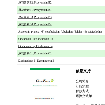
原花青素B2; Procyanidin B2
原花青素B1; Procyanidin B1
原花青素B3; Procyanidin B3
原花青素B4; Procyanidin B4
Afzelechin-(4alpha->8)-epiafzelechin; Afzelechin-(4alpha->8)-epiafzelechin
Cinchonain IIb; Cinchonain IIb
Cinchonain IIa; Cinchonain IIa
原花青素C1; Procyanidin C1
Daphnodorin B; Daphnodorin B
信息支持
公司简介
订购流程
付款方式
退换货政策