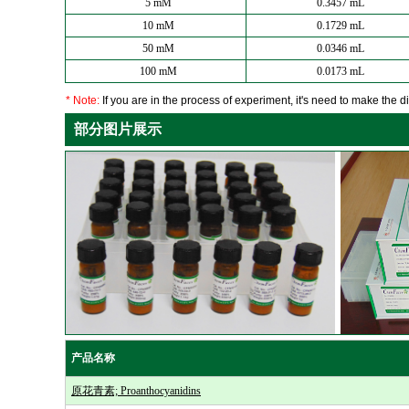
5 mM
0.3457 mL
10 mM
0.1729 mL
50 mM
0.0346 mL
100 mM
0.0173 mL
* Note:
If you are in the process of experiment, it's need to make the dil
部分图片展示
产品名称
原花青素; Proanthocyanidins