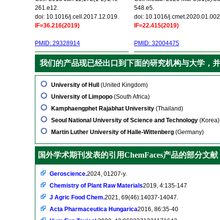
261.e12.
548.e5.
doi: 10.1016/j.cell.2017.12.019.
doi: 10.1016/j.cmet.2020.01.002
IF=36.216(2019)
IF=22.415(2019)
PMID: 29328914
PMID: 32004475
我们的产品现已经出口到下面的研究机构与大学，
University of Hull
(United Kingdom)
University of Limpopo
(South Africa)
Kamphaengphet Rajabhat University
(Thailand)
Seoul National University of Science and Technology
(Korea)
Martin Luther University of Halle-Wittenberg
(Germany)
国外学术期刊发表的引用ChemFaces产品的部分文献
Geroscience.
2024, 01207-y.
Chemistry of Plant Raw Materials
2019, 4:135-147
J Agric Food Chem.
2021, 69(46):14037-14047.
Acta Pharmaceutica Hungarica
2016, 86:35-40