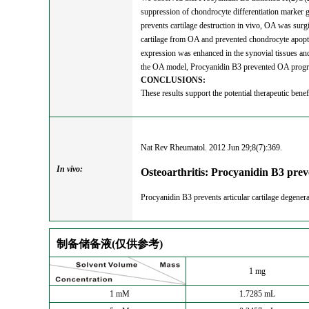
suppression of chondrocyte differentiation marker
prevents cartilage destruction in vivo, OA was surg
cartilage from OA and prevented chondrocyte apopto
expression was enhanced in the synovial tissues and
the OA model, Procyanidin B3 prevented OA progress
CONCLUSIONS:
These results support the potential therapeutic ben
Nat Rev Rheumatol. 2012 Jun 29;8(7):369.
In vivo:
Osteoarthritis: Procyanidin B3 pre
Procyanidin B3 prevents articular cartilage degenera
制备储备液(仅供参考)
1 mg
1 mM
1.7285 mL