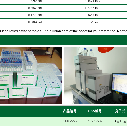
1.7285 mL
3.4571 mL
0.8643 mL
1.7285 mL
0.1729 mL
0.3457 mL
0.0864 mL
0.1729 mL
ution ratios of the samples. The dilution data of the sheet for your reference. Normall
产品编号
CAS编号
分子式 
C
H
CFN99556
4852-22-6
30
26