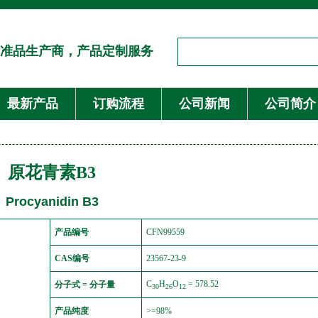
准品生产商，产品定制服务
最新产品
订购流程
公司新闻
公司简介
原花青素B3
Procyanidin B3
产品编号
CFN99559
CAS编号
23567-23-9
C
H
O
= 578.52
分子式 = 分子量
30
26
12
产品纯度
>=98%