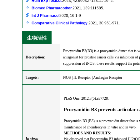
Hum Exp Toxicol.
2023, 42:9603271231171642.
Biomed Pharmacother.
2021, 139:111585.
Int J Pharmacol
2020, 16:1-9
Comparative Clinical Pathology
2021, 30:961-971.
生物活性
Procyanidin B3(B3) is a procyanidin dimer that is wi
Description:
antagonist for prostate cancer cells via inhibition o
suppression of iNOS, these results support the poten
Targets:
NOS | IL Receptor | Androgen Receptor
PLoS One. 2012;7(5):e37728.
Procyanidin B3 prevents articular c
Procyanidin B3 (B3) is a procyanidin dimer that is w
maintenance of chondrocytes in vitro and in vivo.
METHODS AND RESULTS:
In vitro:
We observed that Procyanidin B3 inhibited H(2)O(2