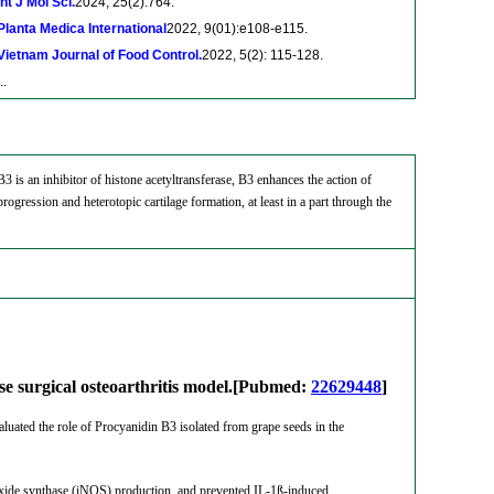
Int J Mol Sci.
2024, 25(2):764.
Planta Medica International
2022, 9(01):e108-e115.
Vietnam Journal of Food Control.
2022, 5(2): 115-128.
..
3 is an inhibitor of histone acetyltransferase, B3 enhances the action of
ogression and heterotopic cartilage formation, at least in a part through the
use surgical osteoarthritis model.[Pubmed:
22629448
]
aluated the role of Procyanidin B3 isolated from grape seeds in the
oxide synthase (iNOS) production, and prevented IL-1ß-induced