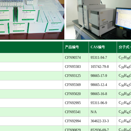
产品编号
CAS编号
分子式 
C
H
CFN90574
95311-94-7
27
38
C
H
CFN95583
105742-79-8
28
40
C
H
CFN93125
98665-17-9
29
40
C
H
CFN95569
98665-12-4
30
42
C
H
CFN95020
98665-16-8
29
38
C
H
CFN92995
95311-96-9
27
40
C
H
CFN95541
N/A
28
42
C
H
CFN92994
364622-33-3
27
40
C
H
CFN90829
852936-69-7
27
36