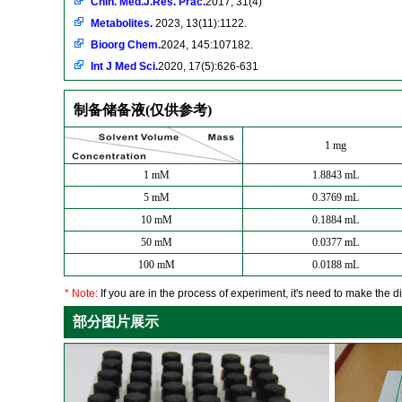
Chin. Med.J.Res. Prac.
2017, 31(4)
Metabolites.
2023, 13(11):1122.
Bioorg Chem.
2024, 145:107182.
Int J Med Sci.
2020, 17(5):626-631
制备储备液(仅供参考)
1 mg
1 mM
1.8843 mL
5 mM
0.3769 mL
10 mM
0.1884 mL
50 mM
0.0377 mL
100 mM
0.0188 mL
* Note:
If you are in the process of experiment, it's need to make the dil
部分图片展示