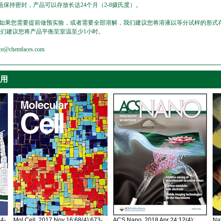
保持密封，产品可以存放长达24个月（2-8摄氏度）。
，如果您需要提前做预实验，或者需要全部溶解，我们建议您将溶液以等分试样的形式存
我们建议您将产品平衡至室温至少1小时。
emfaces.com
引用
34-
Mol Cell. 2017 Nov 16;68(4):673-
ACS Nano. 2018 Apr 24;12(4):
Nat