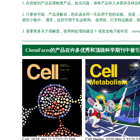
1. 在您收到产品后请检查产品。如无问题，请将产品存入冰霜并且样品瓶
2. 只要有可能，产品溶解后，您应该在同一天应用于您的实验。 但是
密封小瓶中。 通常，这些可用于长达两周。 使用前，打开样品瓶前，
3. 需要更多关于溶解度，使用和处理的建议？ 请发送电子邮件至：service@ch
ChemFaces的产品在许多优秀和顶级科学期刊中被
Cell. 2018 Jan 11;172(1-2):249-
Cell Metab. 2020 Mar 3;31(3):5