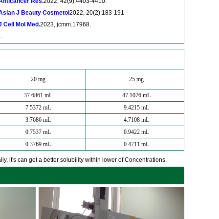
Anticancer Res.
2022, 42(9):4403-4410.
Asian J Beauty Cosmetol
2022, 20(2):183-191
J Cell Mol Med.
2023, jcmm.17968.
..
20 mg
25 mg
37.6861 mL
47.1076 mL
7.5372 mL
9.4215 mL
3.7686 mL
4.7108 mL
0.7537 mL
0.9422 mL
0.3769 mL
0.4711 mL
y, it's can get a better solubility within lower of Concentrations.