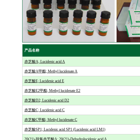
产品名称
赤芝酸A; Lucidenic acid A
赤芝酸A甲酯; Methyl lucidenate A
赤芝酸E; Lucidenic acid E
赤芝酸E2甲酯; Methyl lucidenate E2
赤芝酸D2; Lucidenic acid D2
赤芝酸C; Lucidenic acid C
赤芝酸C甲酯; Methyl lucidenate C
赤芝酸SP1; Lucidenic acid SP1 (Lucidenic acid LM1)
20(21)-脱氢赤芝酸A; 20(21)-Dehydrolucidenic acid A