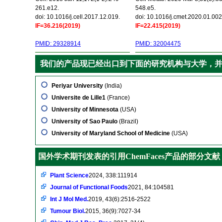
261.e12.
548.e5.
doi: 10.1016/j.cell.2017.12.019.
doi: 10.1016/j.cmet.2020.01.002
IF=36.216(2019)
IF=22.415(2019)
PMID: 29328914
PMID: 32004475
我们的产品现已经出口到下面的研究机构与大学，
Periyar University
(India)
Universite de Lille1
(France)
University of Minnesota
(USA)
University of Sao Paulo
(Brazil)
University of Maryland School of Medicine
(USA)
国外学术期刊发表的引用ChemFaces产品的部分文献
Plant Science
2024, 338:111914
Journal of Functional Foods
2021, 84:104581
Int J Mol Med.
2019, 43(6):2516-2522
Tumour Biol.
2015, 36(9):7027-34