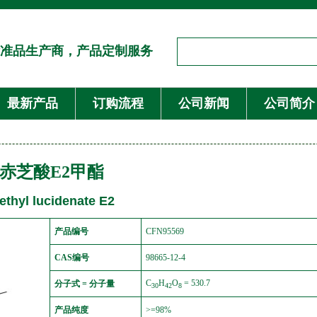
准品生产商，产品定制服务
最新产品
订购流程
公司新闻
公司简介
赤芝酸E2甲酯
ethyl lucidenate E2
产品编号
CFN95569
CAS编号
98665-12-4
C
H
O
= 530.7
分子式 = 分子量
30
42
8
产品纯度
>=98%