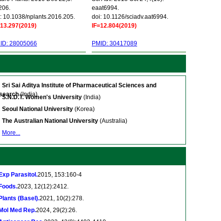
206.
eaat6994.
: 10.1038/nplants.2016.205.
doi: 10.1126/sciadv.aat6994.
=13.297(2019)
IF=12.804(2019)
ID: 28005066
PMID: 30417089
Sri Sai Aditya Institute of Pharmaceutical Sciences and
search
(India)
S.N.D.T. Women's University
(India)
Seoul National University
(Korea)
The Australian National University
(Australia)
More...
Exp Parasitol.
2015, 153:160-4
Foods.
2023, 12(12):2412.
Plants (Basel).
2021, 10(2):278.
Mol Med Rep.
2024, 29(2):26.