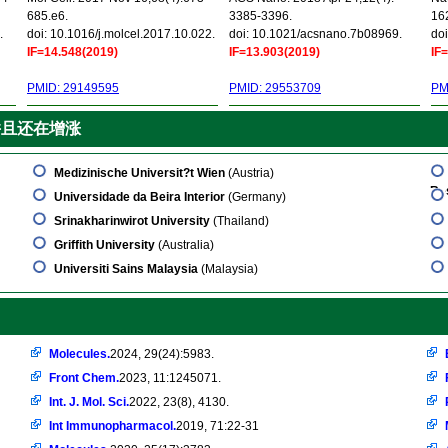
685.e6.
3385-3396.
16
.
doi: 10.1016/j.molcel.2017.10.022.
doi: 10.1021/acsnano.7b08969.
doi
IF=14.548(2019)
IF=13.903(2019)
IF
PMID: 29149595
PMID: 29553709
PM
并且还在增涨
Medizinische Universit?t Wien
(Austria)
Re
Universidade da Beira Interior
(Germany)
Srinakharinwirot University
(Thailand)
Griffith University
(Australia)
Universiti Sains Malaysia
(Malaysia)
Molecules.
2024, 29(24):5983.
Front Chem.
2023, 11:1245071.
Int. J. Mol. Sci.
2022, 23(8), 4130.
Int Immunopharmacol.
2019, 71:22-31