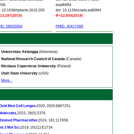
206.
eaat6994.
: 10.1038/nplants.2016.205.
doi: 10.1126/sciadv.aat6994.
=13.297(2019)
IF=12.804(2019)
ID: 28005066
PMID: 30417089
Universitas Airlangga
(Indonesia)
National Research Council of Canada
(Canada)
Nicolaus Copernicus Uniwersity
(Poland)
Utah State University
(USA)
More...
Oxid Med Cell Longev.
2020, 2020:8887251.
Molecules.
2023, 28(5):2376.
Biomed Pharmacother.
2024, 181:117658.
Int J Mol Sci.
2019, 20(11):E2734