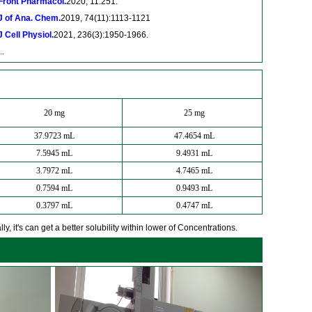
Front Pharmacol.
2020, 11:251.
J of Ana. Chem.
2019, 74(11):1113-1121
J Cell Physiol.
2021, 236(3):1950-1966.
..
20 mg
25 mg
37.9723 mL
47.4654 mL
7.5945 mL
9.4931 mL
3.7972 mL
4.7465 mL
0.7594 mL
0.9493 mL
0.3797 mL
0.4747 mL
y, it's can get a better solubility within lower of Concentrations.