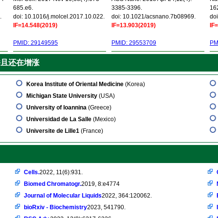
685.e6.
3385-3396.
16
.
doi: 10.1016/j.molcel.2017.10.022.
doi: 10.1021/acsnano.7b08969.
doi
IF=14.548(2019)
IF=13.903(2019)
IF
PMID: 29149595
PMID: 29553709
PM
并且还在增涨
Korea Institute of Oriental Medicine
(Korea)
Michigan State University
(USA)
University of Ioannina
(Greece)
Universidad de La Salle
(Mexico)
Universite de Lille1
(France)
Cells.
2022, 11(6):931.
Biomed Chromatogr.
2019, 8:e4774
Journal of Molecular Liquids
2022, 364:120062.
bioRxiv - Biochemistry
2023, 541790.