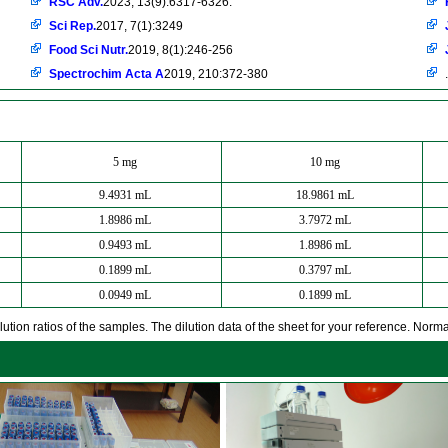
RSC Adv.
2023, 13(9):6317-6326.
Sci Rep.
2017, 7(1):3249
Food Sci Nutr.
2019, 8(1):246-256
Spectrochim Acta A
2019, 210:372-380
.
5 mg
10 mg
9.4931 mL
18.9861 mL
1.8986 mL
3.7972 mL
0.9493 mL
1.8986 mL
0.1899 mL
0.3797 mL
0.0949 mL
0.1899 mL
ution ratios of the samples. The dilution data of the sheet for your reference. Normall