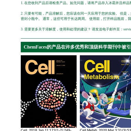
1. 在您收到产品后请检查产品。如无问题，请将产品存入冰霜并且样品瓶
2. 只要有可能，产品溶解后，您应该在同一天应用于您的实验。 但是
密封小瓶中。 通常，这些可用于长达两周。 使用前，打开样品瓶前，
3. 需要更多关于溶解度，使用和处理的建议？ 请发送电子邮件至：service@ch
ChemFaces的产品在许多优秀和顶级科学期刊中被
Cell. 2018 Jan 11;172(1-2):249-
Cell Metab. 2020 Mar 3;31(3):5