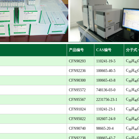
产品编号
CAS编号
分子式 
C
H
CFN90293
110241-19-5
30
42
C
H
CFN92236
100665-40-5
30
42
C
H
CFN90300
100665-43-8
30
40
C
H
CFN95572
748136-03-0
31
42
C
H
CFN95567
2231756-23-1
30
40
C
H
CFN91024
110241-23-1
30
40
C
H
CFN95022
102607-24-9
30
46
C
H
CFN90740
98665-20-4
30
44
C
H
CFN92238
100665-42-7
30
44