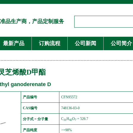
准品生产商，产品定制服务
最新产品
订购流程
公司新闻
公司简介
灵芝烯酸D甲酯
thyl ganoderenate D
产品编号
CFN95572
CAS编号
748136-03-0
C
H
O
= 526.7
分子式 = 分子量
31
42
7
产品纯度
>=98%