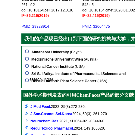
261.e12.
548.e5.
doi: 10.1016/j.cell.2017.12.019.
doi: 10.1016/j.cmet.2020.01.002
IF=36.216(2019)
IF=22.415(2019)
PMID: 29328914
PMID: 32004475
我们的产品现已经出口到下面的研究机构与大学，
Almansora University
(Egypt)
Medizinische Universit?t Wien
(Austria)
National Cancer Institute
(USA)
Sri Sai Aditya Institute of Pharmaceutical Sciences and
Research
(India)
Donald Danforth Plant Science Center
(USA)
国外学术期刊发表的引用ChemFaces产品的部分文献
J Med Food.
2022, 25(3):272-280.
J.Soc.Cosmet.Sci.Korea
2024, 50(3): 261-270
Neurochem Res.
2021, s11064-021-03449-0
Regul Toxicol Pharmacol.
2024, 149:105620.