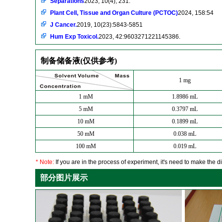
Separations
2023, 10(4), 231.
Plant Cell, Tissue and Organ Culture (PCTOC)
2024, 158:54
J Cancer.
2019, 10(23):5843-5851
Hum Exp Toxicol.
2023, 42:9603271221145386.
制备储备液(仅供参考)
1 mg
1 mM
1.8986 mL
5 mM
0.3797 mL
10 mM
0.1899 mL
50 mM
0.038 mL
100 mM
0.019 mL
* Note:
If you are in the process of experiment, it's need to make the dil
部分图片展示