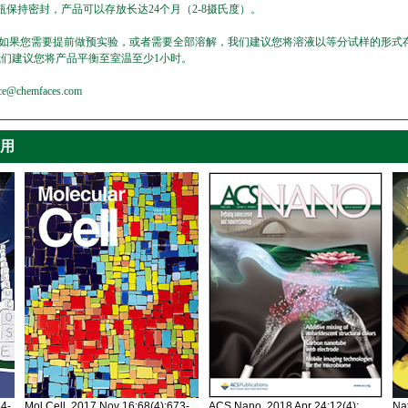
保持密封，产品可以存放长达24个月（2-8摄氏度）。
，如果您需要提前做预实验，或者需要全部溶解，我们建议您将溶液以等分试样的形式存
我们建议您将产品平衡至室温至少1小时。
emfaces.com
引用
34-
Mol Cell. 2017 Nov 16;68(4):673-
ACS Nano. 2018 Apr 24;12(4):
Nat