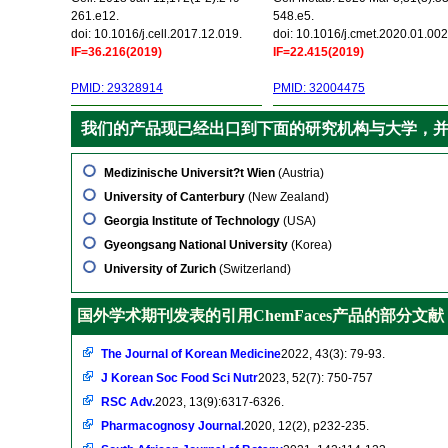
261.e12.
548.e5.
doi: 10.1016/j.cell.2017.12.019.
doi: 10.1016/j.cmet.2020.01.002
IF=36.216(2019)
IF=22.415(2019)
PMID: 29328914
PMID: 32004475
我们的产品现已经出口到下面的研究机构与大学，
Medizinische Universit?t Wien
(Austria)
University of Canterbury
(New Zealand)
Georgia Institute of Technology
(USA)
Gyeongsang National University
(Korea)
University of Zurich
(Switzerland)
国外学术期刊发表的引用ChemFaces产品的部分文献
The Journal of Korean Medicine
2022, 43(3): 79-93.
J Korean Soc Food Sci Nutr
2023, 52(7): 750-757
RSC Adv.
2023, 13(9):6317-6326.
Pharmacognosy Journal.
2020, 12(2), p232-235.