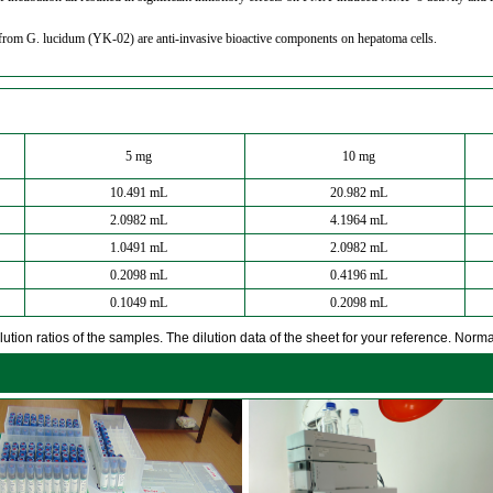
ted from G. lucidum (YK-02) are anti-invasive bioactive components on hepatoma cells.
5 mg
10 mg
10.491 mL
20.982 mL
2.0982 mL
4.1964 mL
1.0491 mL
2.0982 mL
0.2098 mL
0.4196 mL
0.1049 mL
0.2098 mL
ution ratios of the samples. The dilution data of the sheet for your reference. Normall