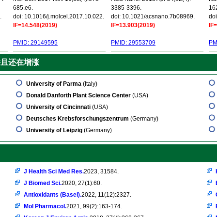
685.e6.
3385-3396.
16
.
doi: 10.1016/j.molcel.2017.10.022.
doi: 10.1021/acsnano.7b08969.
doi
IF=14.548(2019)
IF=13.903(2019)
IF
PMID: 29149595
PMID: 29553709
PM
并且还在增涨
University of Parma
(Italy)
Donald Danforth Plant Science Center
(USA)
University of Cincinnati
(USA)
Deutsches Krebsforschungszentrum
(Germany)
University of Leipzig
(Germany)
J Health Sci Med Res.
2023, 31584.
J Biomed Sci.
2020, 27(1):60.
Antioxidants (Basel).
2022, 11(12):2327.
Mol Pharmacol.
2021, 99(2):163-174.