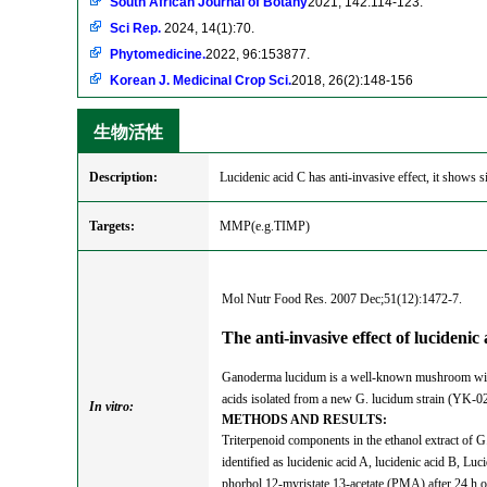
South African Journal of Botany
2021, 142:114-123.
Sci Rep.
2024, 14(1):70.
Phytomedicine.
2022, 96:153877.
Korean J. Medicinal Crop Sci.
2018, 26(2):148-156
生物活性
Description:
Lucidenic acid C has anti-invasive effect, it shows
Targets:
MMP(e.g.TIMP)
Mol Nutr Food Res. 2007 Dec;51(12):1472-7.
The anti-invasive effect of luciden
Ganoderma lucidum is a well-known mushroom with var
acids isolated from a new G. lucidum strain (YK-0
In vitro:
METHODS AND RESULTS:
Triterpenoid components in the ethanol extract of 
identified as lucidenic acid A, lucidenic acid B, L
phorbol 12-myristate 13-acetate (PMA) after 24 h o