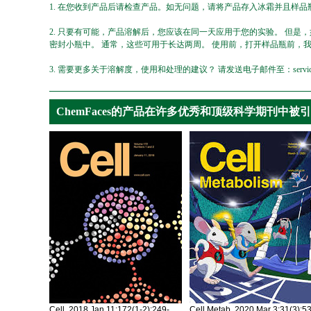
1. 在您收到产品后请检查产品。如无问题，请将产品存入冰霜并且样品瓶
2. 只要有可能，产品溶解后，您应该在同一天应用于您的实验。 但是
密封小瓶中。 通常，这些可用于长达两周。 使用前，打开样品瓶前，
3. 需要更多关于溶解度，使用和处理的建议？ 请发送电子邮件至：service@ch
ChemFaces的产品在许多优秀和顶级科学期刊中被
Cell. 2018 Jan 11;172(1-2):249-
Cell Metab. 2020 Mar 3;31(3):5