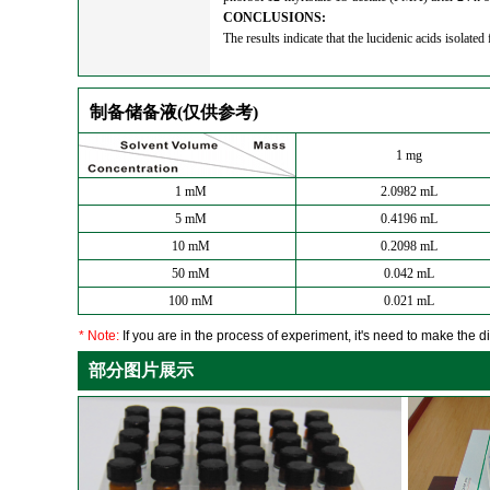
CONCLUSIONS:
The results indicate that the lucidenic acids isola
制备储备液(仅供参考)
1 mg
1 mM
2.0982 mL
5 mM
0.4196 mL
10 mM
0.2098 mL
50 mM
0.042 mL
100 mM
0.021 mL
* Note:
If you are in the process of experiment, it's need to make the dil
部分图片展示