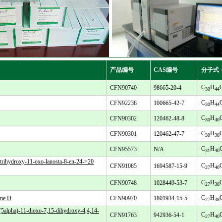
产品编号
CAS编号
分子式 
C
H
CFN90740
98665-20-4
30
44
C
H
CFN92238
100665-42-7
30
44
C
H
CFN90302
120462-48-8
30
40
C
H
CFN90301
120462-47-7
30
38
C
H
CFN95573
N/A
31
40
ydroxy-11-oxo-lanosta-8-en-24->20
C
H
CFN91085
1694587-15-9
27
40
C
H
CFN90748
1028449-53-7
27
38
C
H
ne D
CFN90970
1801934-15-5
27
38
 (5alpha)-11-dioxo-7,15-dihydroxy-4,4,14-
C
H
CFN91763
942936-54-1
27
40