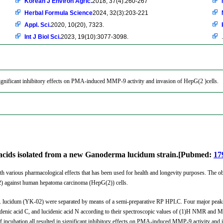
Korean J Environ Agric.
2018, 37(4):260-267
Herbal Formula Science
2024, 32(3):203-221
Appl. Sci.
2020, 10(20), 7323.
Int J Biol Sci.
2023, 19(10):3077-3098.
.
 significant inhibitory effects on PMA-induced MMP-9 activity and invasion of HepG(2 )cells.
ic acids isolated from a new Ganoderma lucidum strain.[Pubmed:
17
ious pharmacological effects that has been used for health and longevity purposes. The objecti
2) against human hepatoma carcinoma (HepG(2)) cells.
G. lucidum (YK-02) were separated by means of a semi-preparative RP HPLC. Four major peaks w
ucidenic acid C, and lucidenic acid N according to their spectroscopic values of (1)H NMR and 
f incubation all resulted in significant inhibitory effects on PMA-induced MMP-9 activity and 