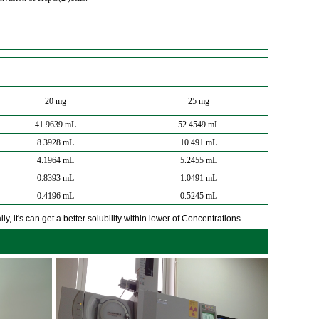
20 mg
25 mg
41.9639 mL
52.4549 mL
8.3928 mL
10.491 mL
4.1964 mL
5.2455 mL
0.8393 mL
1.0491 mL
0.4196 mL
0.5245 mL
y, it's can get a better solubility within lower of Concentrations.