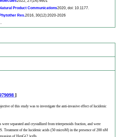
Molecules
2022, 27(14):4601
Natural Product Communications
2020, doi: 10.1177.
Phytother Res.
2016, 30(12):2020-2026
..
979098
]
ve of this study was to investigate the anti-invasive effect of lucidenic
ere separated and crystallized from triterpenoids fraction, and were
MS. Treatment of the lucidenic acids (50 microM) in the presence of 200 nM
invasion of HepG(2 )cells.