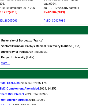
206.
eaat6994.
: 10.1038/nplants.2016.205.
doi: 10.1126/sciadv.aat6994.
=13.297(2019)
IF=12.804(2019)
ID: 28005066
PMID: 30417089
University of Bordeaux
(France)
Sanford Burnham Prebys Medical Discovery Institute
(USA)
University of Padjajaran
(Indonesia)
Periyar University
(India)
More...
Hum. Ecol. Res.
2025, 63(2):165-174
BMC Complement Altern Med.
2014, 14:352
Chem Biol Interact.
2024, 394:110995.
Front Aging Neurosci.
2018, 10:269