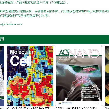
保持密封，产品可以存放长达24个月（2-8摄氏度）。
，如果您需要提前做预实验，或者需要全部溶解，我们建议您将溶液以等分试样的形式存
我们建议您将产品平衡至室温至少1小时。
emfaces.com
引用
34-
Mol Cell. 2017 Nov 16;68(4):673-
ACS Nano. 2018 Apr 24;12(4):
Nat