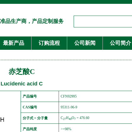
准品生产商，产品定制服务
最新产品
订购流程
公司新闻
公司简介
赤芝酸C
Lucidenic acid C
产品编号
CFN92995
CAS编号
95311-96-9
C
H
O
= 476.60
分子式 = 分子量
27
40
7
产品纯度
>=98%