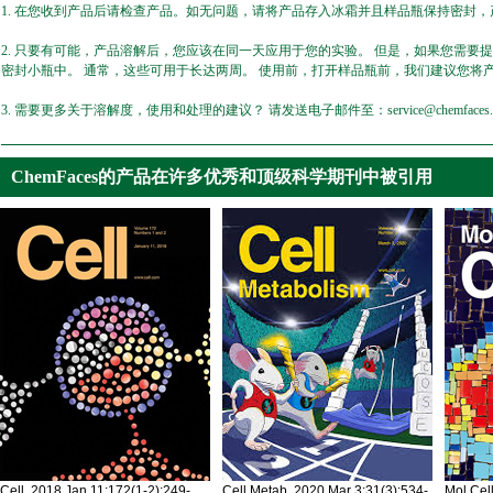
1. 在您收到产品后请检查产品。如无问题，请将产品存入冰霜并且样品瓶保持密封，产
2. 只要有可能，产品溶解后，您应该在同一天应用于您的实验。 但是，如果您需要
密封小瓶中。 通常，这些可用于长达两周。 使用前，打开样品瓶前，我们建议您将
3. 需要更多关于溶解度，使用和处理的建议？ 请发送电子邮件至：service@chemfaces.
ChemFaces的产品在许多优秀和顶级科学期刊中被引用
Cell. 2018 Jan 11;172(1-2):249-
Cell Metab. 2020 Mar 3;31(3):534-
Mol Cel