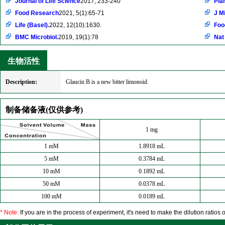
Journal of Life Science
2017, 233-240
Pla
Food Research
2021, 5(1):65-71
J M
Life (Basel).
2022, 12(10):1630.
Foo
BMC Microbiol.
2019, 19(1):78
Nat
生物活性
Description:
Glaucin B is a new bitter limonoid.
制备储备液(仅供参考)
1 mg
1 mM
1.8918 mL
5 mM
0.3784 mL
10 mM
0.1892 mL
50 mM
0.0378 mL
100 mM
0.0189 mL
* Note:
If you are in the process of experiment, it's need to make the dilution ratios o