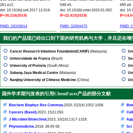
261.e12.
548.e5.
685.e6.
doi: 10.1016/j.cell.2017.12.019.
doi: 10.1016/j.cmet.2020.01.002.
doi: 10
IF=36.216(2019)
IF=22.415(2019)
IF=14.5
PMID: 29328914
PMID: 32004475
PMID: 
我们的产品现已经出口到下面的研究机构与大学，并且还在增
Cancer Research Initatives Foundation(CARIF)
(Malaysia)
Un
Universidade de Franca
(Brazil)
Se
University of Pretoria
(South Africa)
Uni
Subang Jaya Medical Centre
(Malaysia)
Uni
Nanjing University of Chinese Medicine
(China)
Un
国外学术期刊发表的引用ChemFaces产品的部分文献
Biochem Biophys Res Commun.
2020, 522(4):1052-1058
Bio
Cancers (Basel).
2023, 15(1):293.
Cell
J Microbiol Biotechnol.
2023, 33(10):1317-1328.
Appl
Phytomedicine.
2018, 38:45-56
Sci