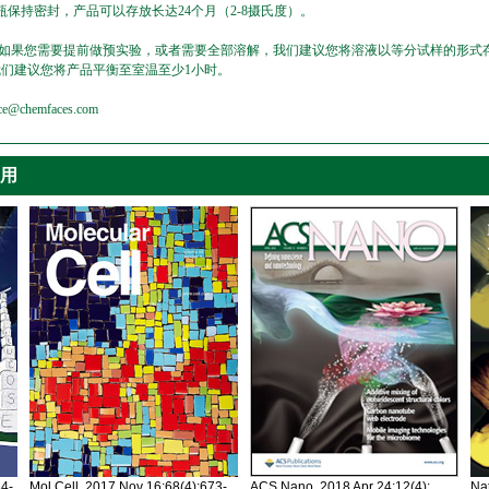
保持密封，产品可以存放长达24个月（2-8摄氏度）。
，如果您需要提前做预实验，或者需要全部溶解，我们建议您将溶液以等分试样的形式存
我们建议您将产品平衡至室温至少1小时。
emfaces.com
引用
34-
Mol Cell. 2017 Nov 16;68(4):673-
ACS Nano. 2018 Apr 24;12(4):
Nat