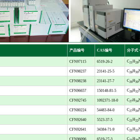
产品编号
CAS编号
分子式 
C
H
CFN97115
6519-26-2
21
28
C
H
CFN98237
23141-25-5
26
30
C
H
CFN98238
23141-27-7
26
30
C
H
CFN96657
150148-81-5
26
32
C
H
CFN92745
1092371-18-0
27
34
C
H
CFN80224
54483-84-0
27
34
C
H
CFN92640
5523-37-5
21
22
C
H
CFN92641
34384-71-9
21
22
C
H
CFN96096
6519-27-3
21
26