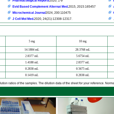
Pharmacological Reports
2020, 1-9
Evid Based Complement Alternat Med.
2015, 2015:165457
Microchemical Journal
2024, 200:110475
J Cell Mol Med.
2020, 24(21):12308-12317.
.
5 mg
10 mg
14.1884 mL
28.3768 mL
2.8377 mL
5.6754 mL
1.4188 mL
2.8377 mL
0.2838 mL
0.5675 mL
0.1419 mL
0.2838 mL
ution ratios of the samples. The dilution data of the sheet for your reference. Normall