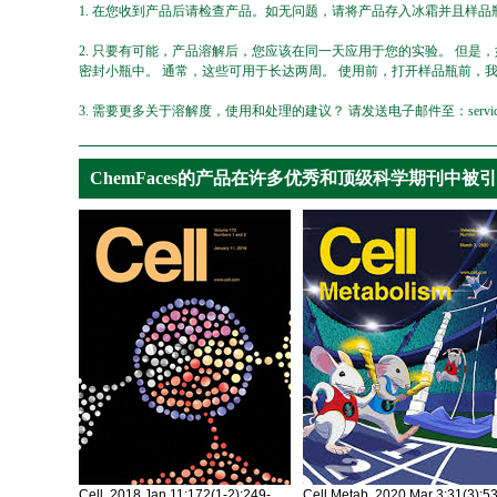
1. 在您收到产品后请检查产品。如无问题，请将产品存入冰霜并且样品瓶
2. 只要有可能，产品溶解后，您应该在同一天应用于您的实验。 但是
密封小瓶中。 通常，这些可用于长达两周。 使用前，打开样品瓶前，
3. 需要更多关于溶解度，使用和处理的建议？ 请发送电子邮件至：service@ch
ChemFaces的产品在许多优秀和顶级科学期刊中被
Cell. 2018 Jan 11;172(1-2):249-
Cell Metab. 2020 Mar 3;31(3):5