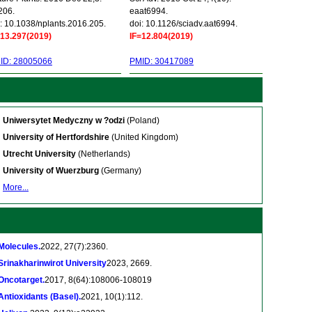
206.
eaat6994.
: 10.1038/nplants.2016.205.
doi: 10.1126/sciadv.aat6994.
=13.297(2019)
IF=12.804(2019)
ID: 28005066
PMID: 30417089
Uniwersytet Medyczny w ?odzi
(Poland)
University of Hertfordshire
(United Kingdom)
Utrecht University
(Netherlands)
University of Wuerzburg
(Germany)
More...
Molecules.
2022, 27(7):2360.
Srinakharinwirot University
2023, 2669.
Oncotarget.
2017, 8(64):108006-108019
Antioxidants (Basel).
2021, 10(1):112.