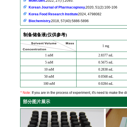
Molecules.
2022, 27(7):2093.
Korean Journal of Pharmacognosy.
2020, 51(2):100-106
Korea Food Research Institute
2024, 4798082
Biochemistry.
2018, 57(40):5886-5896
制备储备液(仅供参考)
1 mg
1 mM
2.8377 mL
5 mM
0.5675 mL
10 mM
0.2838 mL
50 mM
0.0568 mL
100 mM
0.0284 mL
* Note:
If you are in the process of experiment, it's need to make the dil
部分图片展示