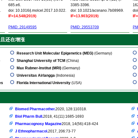
685.e6.
3385-3396.
16
.
doi: 10.1016/j.molcel.2017.10.022.
doi: 10.1021/acsnano.7b08969.
doi
IF=14.548(2019)
IF=13.903(2019)
IF
PMID: 29149595
PMID: 29553709
PM
并且还在增涨
Research Unit Molecular Epigenetics (MEG)
(Germany)
)
Shanghai University of TCM
(China)
Max Rubner-Institut (MRI)
(Germany)
Universitas Airlangga
(Indonesia)
es
Florida International University
(USA)
Biomed Pharmacother.
2020, 128:110318.
Biol Pharm Bull.
2018, 41(11):1685-1693
Pharmacognosy Magazine
2018, 14(56):418-424
J Ethnopharmacol.
2017, 206:73-77