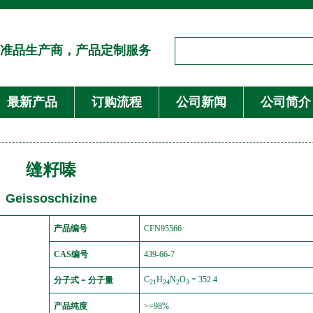
准品生产商，产品定制服务
最新产品
订购流程
公司新闻
公司简介
缝籽嗪
Geissoschizine
产品编号
CFN95566
CAS编号
439-66-7
C
H
N
O
= 352.4
分子式 = 分子量
21
24
2
3
产品纯度
>=98%