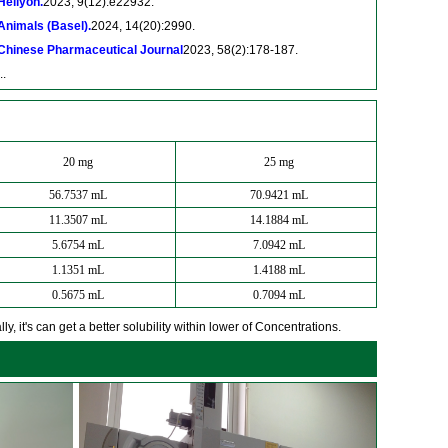
Heliyon.
2023, 9(12):e22932.
Animals (Basel).
2024, 14(20):2990.
Chinese Pharmaceutical Journal
2023, 58(2):178-187.
..
20 mg
25 mg
56.7537 mL
70.9421 mL
11.3507 mL
14.1884 mL
5.6754 mL
7.0942 mL
1.1351 mL
1.4188 mL
0.5675 mL
0.7094 mL
y, it's can get a better solubility within lower of Concentrations.