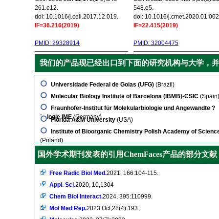
261.e12.
548.e5.
doi: 10.1016/j.cell.2017.12.019.
doi: 10.1016/j.cmet.2020.01.002
IF=36.216(2019)
IF=22.415(2019)
PMID: 29328914
PMID: 32004475
我们的产品现已经出口到下面的研究机构与大学，
Universidade Federal de Goias (UFG)
(Brazil)
Molecular Biology Institute of Barcelona (IBMB)-CSIC
(Spain
Fraunhofer-Institut für Molekularbiologie und Angewandte ?
kologie IME
(Germany)
Florida A&M University
(USA)
Institute of Bioorganic Chemistry Polish Academy of Scienc
(Poland)
国外学术期刊发表的引用ChemFaces产品的部分文献
Free Radic Biol Med.
2021, 166:104-115.
Appl. Sci.
2020, 10,1304
Chem Biol Interact.
2024, 395:110999.
Mol Med Rep.
2023 Oct;28(4):193.