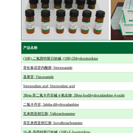
产品名称
(16R)-二氢西特斯日钦碱; (16R)-Dihydrositsirikine
异长春花苷内酰胺; Strictosamide
喜果苷; Vincosamide
Strictosidinic acid; Strictosidinic acid
3Beta-异二氢卡丹宾碱 4-氧化物; 3Beta-Isodihydrocadambine 4-oxide
二氢卡丹宾; 3alpha-dihydrocadambine
瓦来西亚朝它胺; Vallesiachotamine
异瓦来西亚朝它胺; Isovallesiachotamine
16-表-异西特斯日钦碱; (16R)-E-Isositsirikine