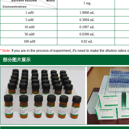
1 mg
1 mM
1.9968 mL
5 mM
0.3994 mL
10 mM
0.1997 mL
50 mM
0.0399 mL
100 mM
0.02 mL
* Note:
If you are in the process of experiment, it's need to make the dilution ratios o
部分图片展示