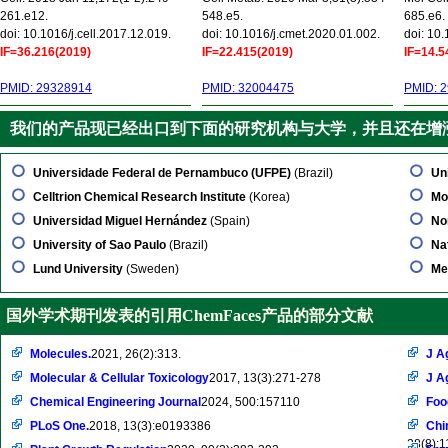
261.e12.
548.e5.
685.e6.
doi: 10.1016/j.cell.2017.12.019.
doi: 10.1016/j.cmet.2020.01.002.
doi: 10
IF=36.216(2019)
IF=22.415(2019)
IF=14.5
PMID: 29328914
PMID: 32004475
PMID: 
我们的产品现已经出口到下面的研究机构与大学，并且还在增
Universidade Federal de Pernambuco (UFPE)
(Brazil)
Un
Celltrion Chemical Research Institute
(Korea)
Mo
Universidad Miguel Hernández
(Spain)
No
University of Sao Paulo
(Brazil)
Nat
Lund University
(Sweden)
Me
国外学术期刊发表的引用ChemFaces产品的部分文献
Molecules.
2021, 26(2):313.
J A
Molecular & Cellular Toxicology
2017, 13(3):271-278
J A
Chemical Engineering Journal
2024, 500:157110
Foo
PLoS One.
2018, 13(3):e0193386
Chi
28(8):1