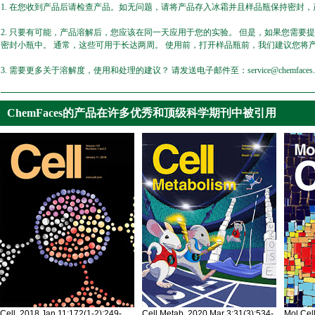
1. 在您收到产品后请检查产品。如无问题，请将产品存入冰霜并且样品瓶保持密封，产
2. 只要有可能，产品溶解后，您应该在同一天应用于您的实验。 但是，如果您需要
密封小瓶中。 通常，这些可用于长达两周。 使用前，打开样品瓶前，我们建议您将
3. 需要更多关于溶解度，使用和处理的建议？ 请发送电子邮件至：service@chemfaces.
ChemFaces的产品在许多优秀和顶级科学期刊中被引用
Cell. 2018 Jan 11;172(1-2):249-
Cell Metab. 2020 Mar 3;31(3):534-
Mol Cel