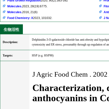
Plant Growth Regulation
2020, 90(2):383-392
Fro
Molecules.
2023, 28(19):6775.
Fito
Molecules.
2016, 21(6)
Ant
Food Chemistry: X
2023, 101032.
J N
生物活性
Delphinidin-3-O-galactoside chloride has anti-obesity and hypolip
Description:
cytotoxicity and ER stress, presumably through up-regulation of a
Targets:
HSP (e.g. HSP90)
J Agric Food Chem . 2002
Characterization, q
anthocyanins in C