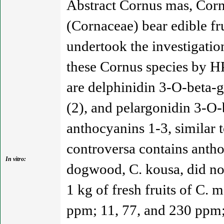
Abstract Cornus mas, Corn
(Cornaceae) bear edible fr
undertook the investigation
these Cornus species by HP
are delphinidin 3-O-beta-
(2), and pelargonidin 3-O-
anthocyanins 1-3, similar t
controversa contains anth
In vitro:
dogwood, C. kousa, did not
1 kg of fresh fruits of C. 
ppm; 11, 77, and 230 ppm;