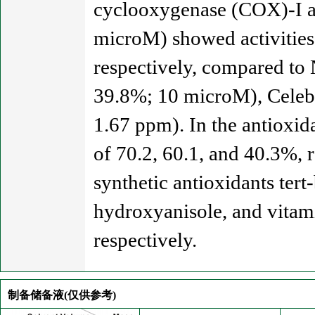
cyclooxygenase (COX)-I an
microM) showed activities
respectively, compared to
39.8%; 10 microM), Celeb
1.67 ppm). In the antioxid
of 70.2, 60.1, and 40.3%, 
synthetic antioxidants ter
hydroxyanisole, and vitami
respectively.
制备储备液(仅供参考)