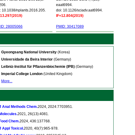
206.
eaat6994.
: 10.1038/nplants.2016.205.
doi: 10.1126/sciadv.aat6994.
=13.297(2019)
IF=12.804(2019)
ID: 28005066
PMID: 30417089
Gyeongsang National University
(Korea)
Universidade da Beira Interior
(Germany)
Leibniz-Institut für Pflanzenbiochemie (IPB)
(Germany)
Imperial College London
(United Kingdom)
More...
J Anal Methods Chem.
2024, 2024:7703951.
Molecules.
2021, 26(13):4081.
Food Chem.
2024, 436:137768.
J Appl Toxicol.
2020, 40(7):965-978.