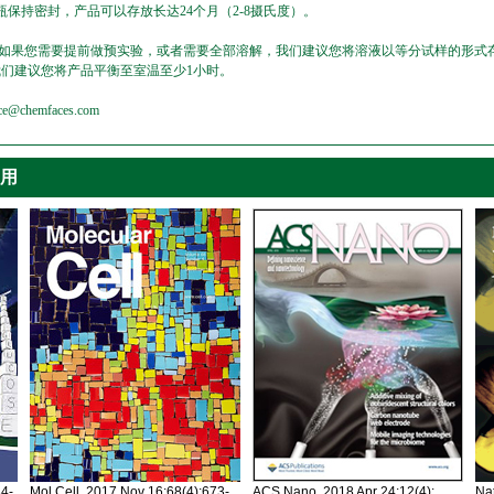
保持密封，产品可以存放长达24个月（2-8摄氏度）。
，如果您需要提前做预实验，或者需要全部溶解，我们建议您将溶液以等分试样的形式存
我们建议您将产品平衡至室温至少1小时。
emfaces.com
引用
34-
Mol Cell. 2017 Nov 16;68(4):673-
ACS Nano. 2018 Apr 24;12(4):
Nat