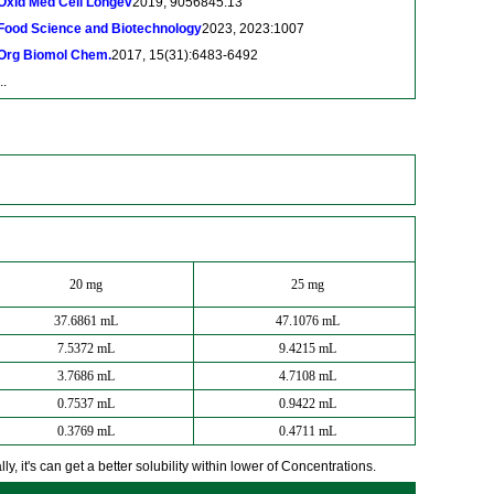
Oxid Med Cell Longev
2019, 9056845:13
Food Science and Biotechnology
2023, 2023:1007
Org Biomol Chem.
2017, 15(31):6483-6492
..
20 mg
25 mg
37.6861 mL
47.1076 mL
7.5372 mL
9.4215 mL
3.7686 mL
4.7108 mL
0.7537 mL
0.9422 mL
0.3769 mL
0.4711 mL
y, it's can get a better solubility within lower of Concentrations.