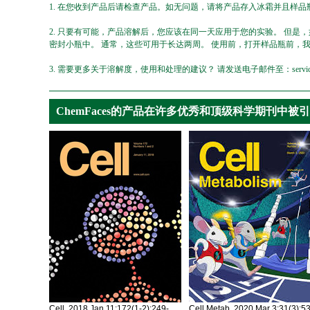
1. 在您收到产品后请检查产品。如无问题，请将产品存入冰霜并且样品瓶
2. 只要有可能，产品溶解后，您应该在同一天应用于您的实验。 但是
密封小瓶中。 通常，这些可用于长达两周。 使用前，打开样品瓶前，
3. 需要更多关于溶解度，使用和处理的建议？ 请发送电子邮件至：service@ch
ChemFaces的产品在许多优秀和顶级科学期刊中被
Cell. 2018 Jan 11;172(1-2):249-
Cell Metab. 2020 Mar 3;31(3):5