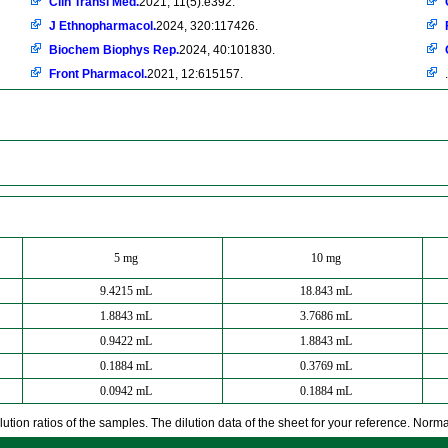
Clin Transl Med.
2021, 11(5):e392.
J Ethnopharmacol.
2024, 320:117426.
Biochem Biophys Rep.
2024, 40:101830.
Front Pharmacol.
2021, 12:615157.
.
5 mg
10 mg
9.4215 mL
18.843 mL
1.8843 mL
3.7686 mL
0.9422 mL
1.8843 mL
0.1884 mL
0.3769 mL
0.0942 mL
0.1884 mL
ution ratios of the samples. The dilution data of the sheet for your reference. Normall