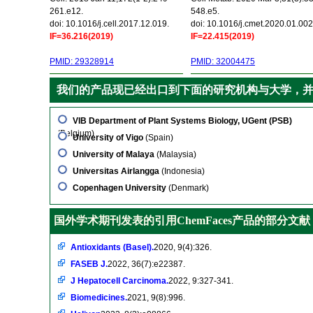
261.e12.
548.e5.
doi: 10.1016/j.cell.2017.12.019.
doi: 10.1016/j.cmet.2020.01.002
IF=36.216(2019)
IF=22.415(2019)
PMID: 29328914
PMID: 32004475
我们的产品现已经出口到下面的研究机构与大学，
VIB Department of Plant Systems Biology, UGent (PSB)
(Belgium)
University of Vigo
(Spain)
University of Malaya
(Malaysia)
Universitas Airlangga
(Indonesia)
Copenhagen University
(Denmark)
国外学术期刊发表的引用ChemFaces产品的部分文献
Antioxidants (Basel).
2020, 9(4):326.
FASEB J.
2022, 36(7):e22387.
J Hepatocell Carcinoma.
2022, 9:327-341.
Biomedicines.
2021, 9(8):996.