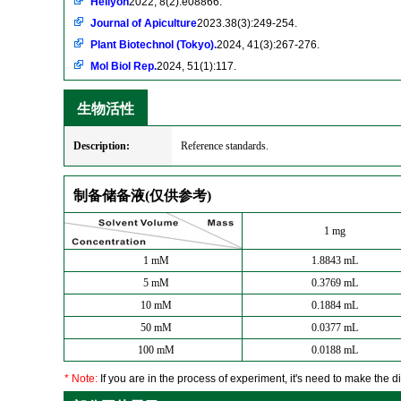
Heliyon
2022, 8(2):e08866.
Journal of Apiculture
2023.38(3):249-254.
Plant Biotechnol (Tokyo).
2024, 41(3):267-276.
Mol Biol Rep.
2024, 51(1):117.
生物活性
Description:
Reference standards.
制备储备液(仅供参考)
1 mg
1 mM
1.8843 mL
5 mM
0.3769 mL
10 mM
0.1884 mL
50 mM
0.0377 mL
100 mM
0.0188 mL
* Note:
If you are in the process of experiment, it's need to make the dil