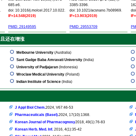
685.e6.
3385-3396.
16
.
doi: 10.1016/j.molcel.2017.10.022.
doi: 10.1021/acsnano.7b08969.
doi
IF=14.548(2019)
IF=13.903(2019)
IF
PMID: 29149595
PMID: 29553709
PM
并且还在增涨
Melbourne University
(Australia)
Sant Gadge Baba Amravati University
(India)
University of Padjajaran
(Indonesia)
Wroclaw Medical University
(Poland)
Indian Institute of Science
(India)
J Appl Biol Chem.
2024, V67:46-53
Pharmaceuticals (Basel).
2024, 17(10):1368.
Korean Journal of Pharmacognosy
2018, 49(1):76-83
Korean Herb. Med. Inf.
2016, 4(1):35-42