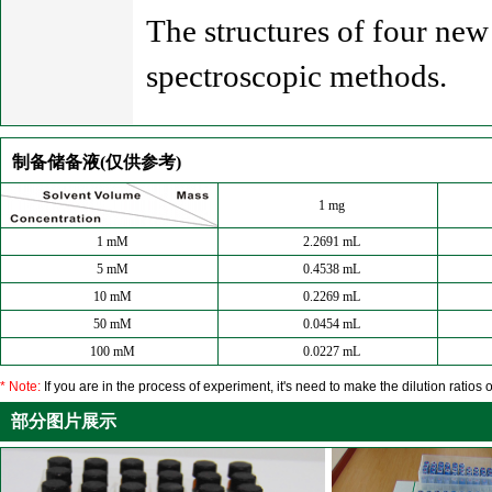
The structures of four new 
spectroscopic methods.
制备储备液(仅供参考)
1 mg
1 mM
2.2691 mL
5 mM
0.4538 mL
10 mM
0.2269 mL
50 mM
0.0454 mL
100 mM
0.0227 mL
* Note:
If you are in the process of experiment, it's need to make the dilution ratios o
部分图片展示