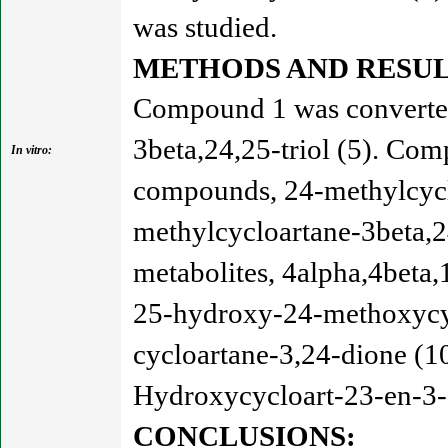
was studied.
METHODS AND RESUL
Compound 1 was converted 
3beta,24,25-triol (5). Co
In vitro:
compounds, 24-methylcyclo
methylcycloartane-3beta,2
metabolites, 4alpha,4beta
25-hydroxy-24-methoxycyc
cycloartane-3,24-dione (1
Hydroxycycloart-23-en-3-o
CONCLUSIONS: