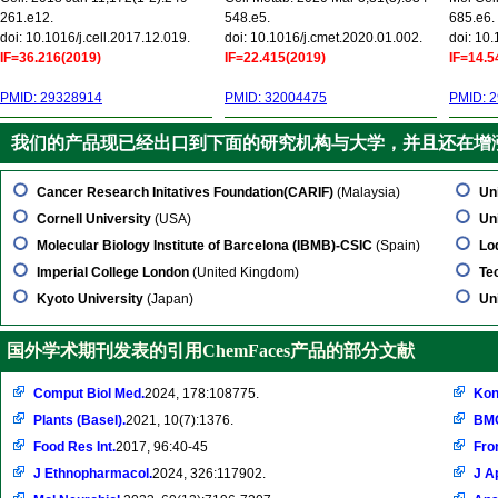
261.e12.
548.e5.
685.e6.
doi: 10.1016/j.cell.2017.12.019.
doi: 10.1016/j.cmet.2020.01.002.
doi: 10
IF=36.216(2019)
IF=22.415(2019)
IF=14.5
PMID: 29328914
PMID: 32004475
PMID: 
我们的产品现已经出口到下面的研究机构与大学，并且还在增
Cancer Research Initatives Foundation(CARIF)
(Malaysia)
Uni
Cornell University
(USA)
Un
Molecular Biology Institute of Barcelona (IBMB)-CSIC
(Spain)
Lo
Imperial College London
(United Kingdom)
Te
Kyoto University
(Japan)
Un
国外学术期刊发表的引用ChemFaces产品的部分文献
Comput Biol Med.
2024, 178:108775.
Kon
Plants (Basel).
2021, 10(7):1376.
BMC
Food Res Int.
2017, 96:40-45
Fro
J Ethnopharmacol.
2024, 326:117902.
J A