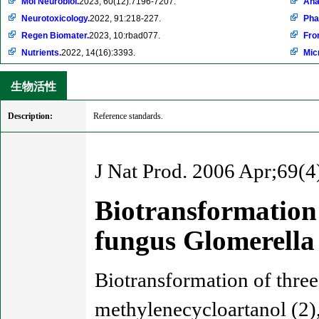
Mol Neurobiol.
2023, 60(12):7196-7207.
Ana
Neurotoxicology.
2022, 91:218-227.
Pha
Regen Biomater.
2023, 10:rbad077.
Fro
Nutrients.
2022, 14(16):3393.
Mic
生物活性
Description:
Reference standards.
J Nat Prod. 2006 Apr;69(4
Biotransformation 
fungus Glomerella
Biotransformation of three 
methylenecycloartanol (2),