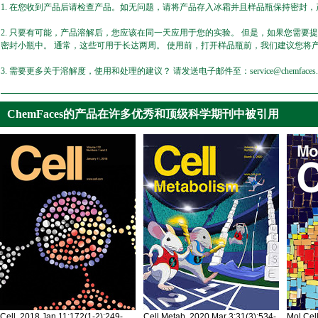
1. 在您收到产品后请检查产品。如无问题，请将产品存入冰霜并且样品瓶保持密封，产
2. 只要有可能，产品溶解后，您应该在同一天应用于您的实验。 但是，如果您需要
密封小瓶中。 通常，这些可用于长达两周。 使用前，打开样品瓶前，我们建议您将
3. 需要更多关于溶解度，使用和处理的建议？ 请发送电子邮件至：service@chemfaces.
ChemFaces的产品在许多优秀和顶级科学期刊中被引用
Cell. 2018 Jan 11;172(1-2):249-
Cell Metab. 2020 Mar 3;31(3):534-
Mol Cel