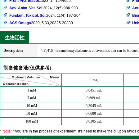
Front Pharmacol.
2023, 14:1244655.
Fron
Adv. Anim. Vet. Sci.
2024, 12(5):986-993.
Anti
Fundam. Toxicol. Sci.
2024, 11(4):197-204
Bio
ACS Omega
2020, 5,33,20825-20830
Uni
生物活性
Description:
4,2′,4′,6′-Tetramethoxychalcone is a flavonoids that can be isolat
制备储备液(仅供参考)
1 mg
1 mM
3.0451 mL
5 mM
0.609 mL
10 mM
0.3045 mL
50 mM
0.0609 mL
100 mM
0.0305 mL
* Note:
If you are in the process of experiment, it's need to make the dilution ratios o