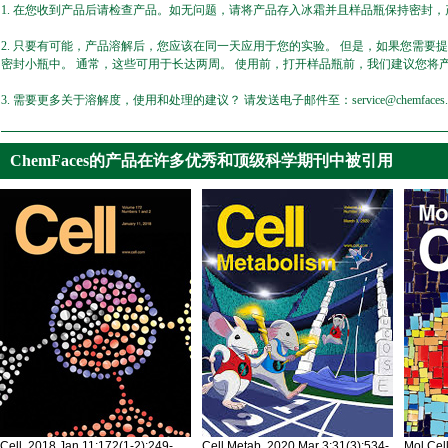
1. 在您收到产品后请检查产品。如无问题，请将产品存入冰霜并且样品瓶保持密封，产
2. 只要有可能，产品溶解后，您应该在同一天应用于您的实验。 但是，如果您需要
密封小瓶中。 通常，这些可用于长达两周。 使用前，打开样品瓶前，我们建议您将
3. 需要更多关于溶解度，使用和处理的建议？ 请发送电子邮件至：service@chemfaces.
ChemFaces的产品在许多优秀和顶级科学期刊中被引用
Cell. 2018 Jan 11;172(1-2):249-
Cell Metab. 2020 Mar 3;31(3):534-
Mol Cel