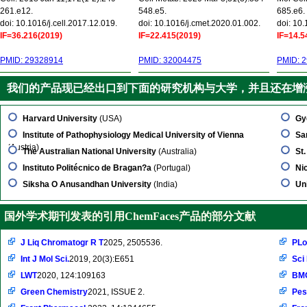
261.e12.
548.e5.
685.e6.
doi: 10.1016/j.cell.2017.12.019.
doi: 10.1016/j.cmet.2020.01.002.
doi: 10
IF=36.216(2019)
IF=22.415(2019)
IF=14.5
PMID: 29328914
PMID: 32004475
PMID: 
我们的产品现已经出口到下面的研究机构与大学，并且还在增
Harvard University
(USA)
Gy
Institute of Pathophysiology Medical University of Vienna
Sa
(Austria)
The Australian National University
(Australia)
St
Instituto Politécnico de Bragan?a
(Portugal)
Ni
Siksha O Anusandhan University
(India)
Un
国外学术期刊发表的引用ChemFaces产品的部分文献
J Liq Chromatogr R T
2025, 2505536.
PLo
Int J Mol Sci.
2019, 20(3):E651
Sci
LWT
2020, 124:109163
BMC
Green Chemistry
2021, ISSUE 2.
Pes