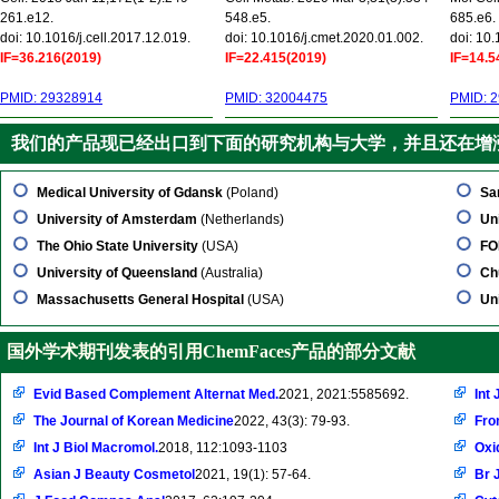
261.e12.
548.e5.
685.e6.
doi: 10.1016/j.cell.2017.12.019.
doi: 10.1016/j.cmet.2020.01.002.
doi: 10
IF=36.216(2019)
IF=22.415(2019)
IF=14.5
PMID: 29328914
PMID: 32004475
PMID: 
我们的产品现已经出口到下面的研究机构与大学，并且还在增
Medical University of Gdansk
(Poland)
Sa
University of Amsterdam
(Netherlands)
Un
The Ohio State University
(USA)
FO
University of Queensland
(Australia)
Ch
Massachusetts General Hospital
(USA)
Un
国外学术期刊发表的引用ChemFaces产品的部分文献
Evid Based Complement Alternat Med.
2021, 2021:5585692.
Int 
The Journal of Korean Medicine
2022, 43(3): 79-93.
Fro
Int J Biol Macromol.
2018, 112:1093-1103
Oxi
Asian J Beauty Cosmetol
2021, 19(1): 57-64.
Br 