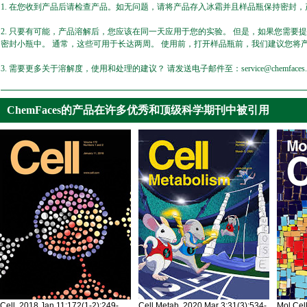
1. 在您收到产品后请检查产品。如无问题，请将产品存入冰霜并且样品瓶保持密封，产
2. 只要有可能，产品溶解后，您应该在同一天应用于您的实验。 但是，如果您需要
密封小瓶中。 通常，这些可用于长达两周。 使用前，打开样品瓶前，我们建议您将
3. 需要更多关于溶解度，使用和处理的建议？ 请发送电子邮件至：service@chemfaces.
ChemFaces的产品在许多优秀和顶级科学期刊中被引用
Cell. 2018 Jan 11;172(1-2):249-
Cell Metab. 2020 Mar 3;31(3):534-
Mol Cel