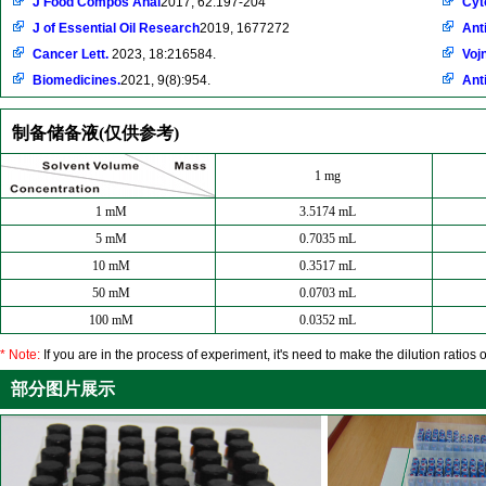
J Food Compos Anal
2017, 62:197-204
Cyt
J of Essential Oil Research
2019, 1677272
Ant
Cancer Lett.
2023, 18:216584.
Voj
Biomedicines.
2021, 9(8):954.
Ant
制备储备液(仅供参考)
1 mg
1 mM
3.5174 mL
5 mM
0.7035 mL
10 mM
0.3517 mL
50 mM
0.0703 mL
100 mM
0.0352 mL
* Note:
If you are in the process of experiment, it's need to make the dilution ratios o
部分图片展示