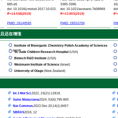
685.e6.
3385-3396.
16
.
doi: 10.1016/j.molcel.2017.10.022.
doi: 10.1021/acsnano.7b08969.
doi
IF=14.548(2019)
IF=13.903(2019)
IF
PMID: 29149595
PMID: 29553709
PM
并且还在增涨
Institute of Bioorganic Chemistry Polish Academy of Sciences
(Poland)
St. Jude Children Research Hospital
(USA)
Biotech R&D Institute
(USA)
Weizmann Institute of Science
(Israel)
University of Otago
(New Zealand)
Int J Mol Sci.
2022, 23(21):12816.
Sains Malaysiana
2024, 53(4):795-805
Nat Commun.
2023 Dec 20;14(1):8457.
SBRAS
2016, 12