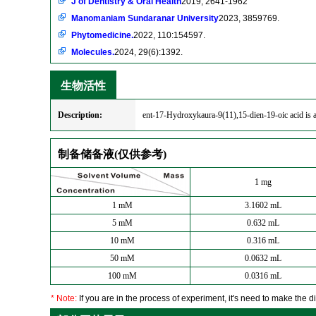
J of Dentistry & Oral Health
2019, 2641-1962
Manomaniam Sundaranar University
2023, 3859769.
Phytomedicine.
2022, 110:154597.
Molecules.
2024, 29(6):1392.
生物活性
Description:
ent-17-Hydroxykaura-9(11),15-dien-19-oic acid is a 
制备储备液(仅供参考)
1 mg
1 mM
3.1602 mL
5 mM
0.632 mL
10 mM
0.316 mL
50 mM
0.0632 mL
100 mM
0.0316 mL
* Note:
If you are in the process of experiment, it's need to make the dil