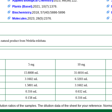
Applied Biological Chemistry
2023, 66(58):112.
Plants (Basel).
2021, 10(7):1376.
Biochemistry.
2018, 57(40):5886-5896
Molecules.
2023, 28(5):2376.
.
natural product from Wedelia trilobata.
5 mg
10 mg
15.8008 mL
31.6016 mL
3.1602 mL
6.3203 mL
1.5801 mL
3.1602 mL
0.316 mL
0.632 mL
0.158 mL
0.316 mL
ution ratios of the samples. The dilution data of the sheet for your reference. Normall