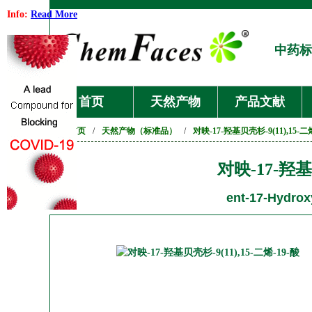
Info:
Read More
中药标
首页
天然产物
产品文献
首页
/
天然产物（标准品）
/
对映-17-羟基贝壳杉-9(11),15-二
对映-17-羟基贝
ent-17-Hydroxy