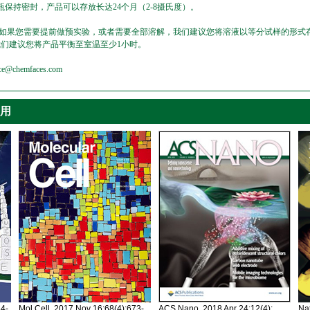
保持密封，产品可以存放长达24个月（2-8摄氏度）。
，如果您需要提前做预实验，或者需要全部溶解，我们建议您将溶液以等分试样的形式存
我们建议您将产品平衡至室温至少1小时。
emfaces.com
引用
34-
Mol Cell. 2017 Nov 16;68(4):673-
ACS Nano. 2018 Apr 24;12(4):
Nat