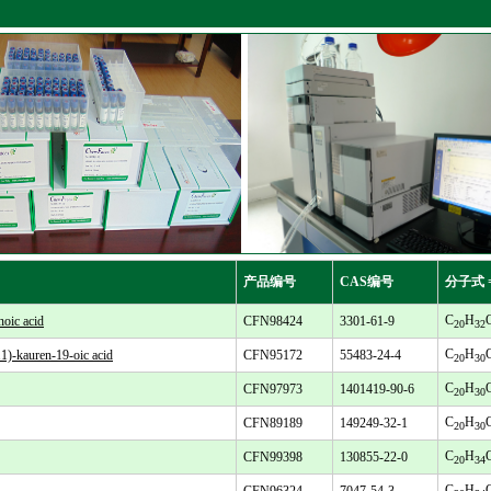
产品编号
CAS编号
分子式 
C
H
ic acid
CFN98424
3301-61-9
20
32
C
H
kauren-19-oic acid
CFN95172
55483-24-4
20
30
C
H
CFN97973
1401419-90-6
20
30
C
H
CFN89189
149249-32-1
20
30
C
H
CFN99398
130855-22-0
20
34
C
H