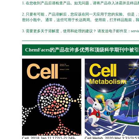
1. 在您收到产品后请检查产品。如无问题，请将产品存入冰霜并且样品瓶
2. 只要有可能，产品溶解后，您应该在同一天应用于您的实验。 但是
密封小瓶中。 通常，这些可用于长达两周。 使用前，打开样品瓶前，
3. 需要更多关于溶解度，使用和处理的建议？ 请发送电子邮件至：service@ch
ChemFaces的产品在许多优秀和顶级科学期刊中被
Cell. 2018 Jan 11;172(1-2):249-
Cell Metab. 2020 Mar 3;31(3):5