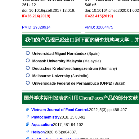
261.e12.
548.e5.
doi: 10.1016/j.cell.2017.12.019.
doi: 10.1016/j.cmet.2020.01.002
IF=36.216(2019)
IF=22.415(2019)
PMID: 29328914
PMID: 32004475
我们的产品现已经出口到下面的研究机构与大学，
Universidad Miguel Hernández
(Spain)
Monash University Malaysia
(Malaysia)
Deutsches Krebsforschungszentrum
(Germany)
Melbourne University
(Australia)
Universidade Federal de Pernambuco (UFPE)
(Brazil)
国外学术期刊发表的引用ChemFaces产品的部分文献
Vietnam Journal of Food Control.
2022, 5(3):pp.488-497.
Phytochemistry
2018, 15:83-92
Aquaculture
2017, 481:94-102
Heliyon
2020, 6(6):e04337.