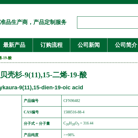
准品生产商，产品定制服务
最新产品
订购流程
公司新闻
公司简介
烯-19-酸
壳杉-9(11),15-二烯-19-酸
kaura-9(11),15-dien-19-oic acid
产品编号
CFN96482
CAS编号
1588516-88-4
C
H
O
= 316.44
分子式 = 分子量
20
28
3
产品纯度
>=98%