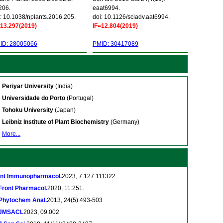
206.
eaat6994.
: 10.1038/nplants.2016.205.
doi: 10.1126/sciadv.aat6994.
=13.297(2019)
IF=12.804(2019)
ID: 28005066
PMID: 30417089
Periyar University
(India)
Universidade do Porto
(Portugal)
Tohoku University
(Japan)
Leibniz Institute of Plant Biochemistry
(Germany)
More...
Int Immunopharmacol.
2023, 7:127:111322.
Front Pharmacol.
2020, 11:251.
Phytochem Anal.
2013, 24(5):493-503
JMSACL
2023, 09.002