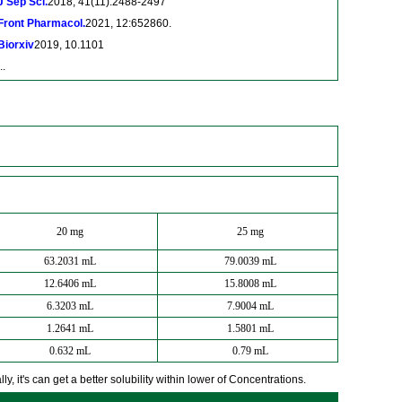
J Sep Sci.
2018, 41(11):2488-2497
Front Pharmacol.
2021, 12:652860.
Biorxiv
2019, 10.1101
..
20 mg
25 mg
63.2031 mL
79.0039 mL
12.6406 mL
15.8008 mL
6.3203 mL
7.9004 mL
1.2641 mL
1.5801 mL
0.632 mL
0.79 mL
y, it's can get a better solubility within lower of Concentrations.