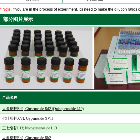
* Note:
If you are in the process of experiment, it's need to make the dilution ratios o
部分图片展示
产品名称
人参皂苷Rd2; Ginsenoside Rd2 (Quinquenoside L10)
七叶胆苷XVI; Gypenoside XVII
三七皂苷L13; Notoginsenoside L13
人参皂苷Rb2; Ginsenoside Rb2