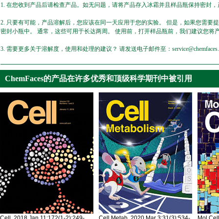
1. 在您收到产品后请检查产品。如无问题，请将产品存入冰霜并且样品瓶保持密封，产
2. 只要有可能，产品溶解后，您应该在同一天应用于您的实验。 但是，如果您需要
密封小瓶中。 通常，这些可用于长达两周。 使用前，打开样品瓶前，我们建议您将
3. 需要更多关于溶解度，使用和处理的建议？ 请发送电子邮件至：service@chemfaces.
ChemFaces的产品在许多优秀和顶级科学期刊中被引用
Cell. 2018 Jan 11;172(1-2):249-
Cell Metab. 2020 Mar 3;31(3):534-
Mol Cel