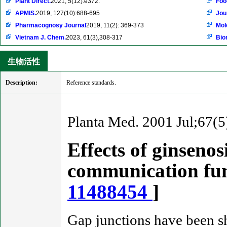
Plant Direct.
2021, 5(12):e372.
Foo
APMIS.
2019, 127(10):688-695
Jou
Pharmacognosy Journal
2019, 11(2): 369-373
Mol
Vietnam J. Chem.
2023, 61(3),308-317
Bio
生物活性
Description:
Reference standards.
Planta Med. 2001 Jul;67(5
Effects of ginsenos
communication fun
11488454
]
Gap junctions have been sh