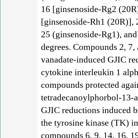
16 [ginsenoside-Rg2 (20R)
[ginsenoside-Rh1 (20R)], 2
25 (ginsenoside-Rg1), and
degrees. Compounds 2, 7, a
vanadate-induced GJIC red
cytokine interleukin 1 alp
compounds protected again
tetradecanoylphorbol-13-a
GJIC reductions induced b
the tyrosine kinase (TK) i
compounds 6, 9, 14, 16, 19