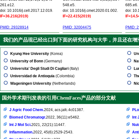
261.e12.
548.e5.
685.e6.
doi: 10.1016/j.cell.2017.12.019.
doi: 10.1016/j.cmet.2020.01.002.
doi: 10
IF=36.216(2019)
IF=22.415(2019)
IF=14.5
PMID: 29328914
PMID: 32004475
PMID: 
我们的产品现已经出口到下面的研究机构与大学，并且还在增
Kyung Hee University
(Korea)
Un
University of Bonn
(Germany)
Na
Universita' Degli Studi Di Cagliari
(Italy)
Lu
Universidad de Antioquia
(Colombia)
Th
Wageningen University
(Netherlands)
Ni
国外学术期刊发表的引用ChemFaces产品的部分文献
J Agric Food Chem.
2024, acs.jafc.4c01387.
PLo
Biomed Chromatogr.
2022, 36(11):e5462.
Int 
Int J Mol Sci.
2021, 22(21):11447.
Nut
Inflammation.
2022, 45(6):2529-2543.
Ant