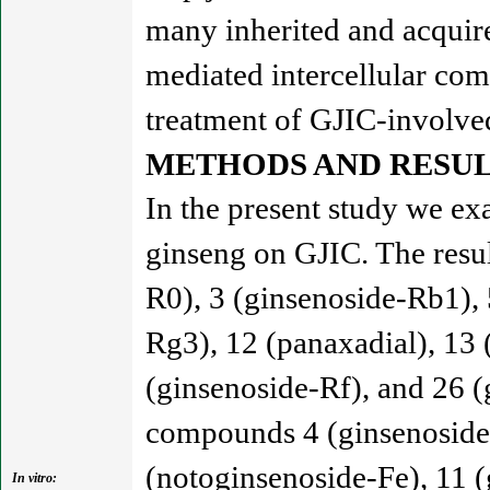
many inherited and acquire
mediated intercellular com
treatment of GJIC-involved
METHODS AND RESUL
In the present study we ex
ginseng on GJIC. The resul
R0), 3 (ginsenoside-Rb1), 
Rg3), 12 (panaxadial), 13
(ginsenoside-Rf), and 26 (
compounds 4 (ginsenoside-
(notoginsenoside-Fe), 11 
In vitro: