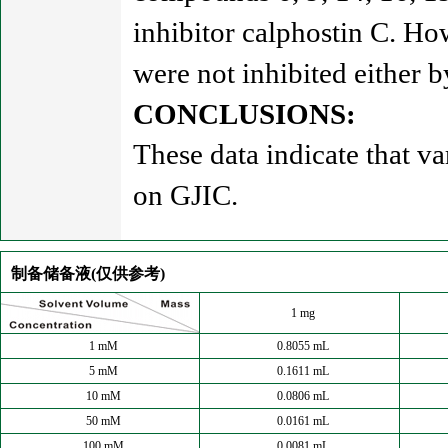
inhibitor calphostin C. H
were not inhibited either b
CONCLUSIONS:
These data indicate that v
on GJIC.
制备储备液(仅供参考)
1 mg
1 mM
0.8055 mL
5 mM
0.1611 mL
10 mM
0.0806 mL
50 mM
0.0161 mL
100 mM
0.0081 mL