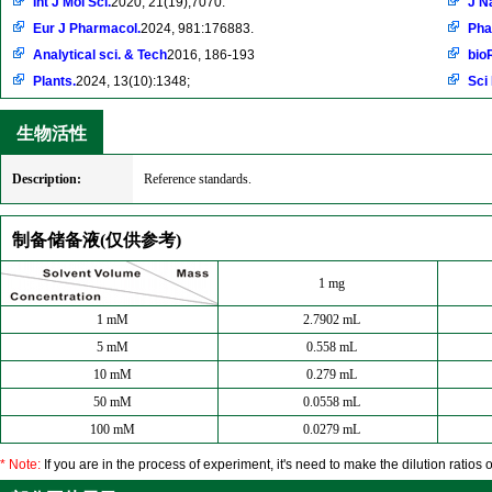
Int J Mol Sci.
2020, 21(19),7070.
J N
Eur J Pharmacol.
2024, 981:176883.
Pha
Analytical sci. & Tech
2016, 186-193
bio
Plants.
2024, 13(10):1348;
Sci
生物活性
Description:
Reference standards.
制备储备液(仅供参考)
1 mg
1 mM
2.7902 mL
5 mM
0.558 mL
10 mM
0.279 mL
50 mM
0.0558 mL
100 mM
0.0279 mL
* Note:
If you are in the process of experiment, it's need to make the dilution ratios o