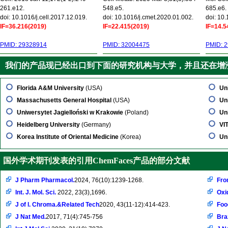
261.e12.
548.e5.
685.e6.
doi: 10.1016/j.cell.2017.12.019.
doi: 10.1016/j.cmet.2020.01.002.
doi: 10
IF=36.216(2019)
IF=22.415(2019)
IF=14.5
PMID: 29328914
PMID: 32004475
PMID: 
我们的产品现已经出口到下面的研究机构与大学，并且还在增
Florida A&M University
(USA)
Un
Massachusetts General Hospital
(USA)
Un
Uniwersytet Jagielloński w Krakowie
(Poland)
Un
Heidelberg University
(Germany)
VI
Korea Institute of Oriental Medicine
(Korea)
Uni
国外学术期刊发表的引用ChemFaces产品的部分文献
J Pharm Pharmacol.
2024, 76(10):1239-1268.
Fro
Int. J. Mol. Sci.
2022, 23(3),1696.
Oxi
J of l. Chroma.&Related Tech
2020, 43(11-12):414-423.
Foo
J Nat Med.
2017, 71(4):745-756
Braz