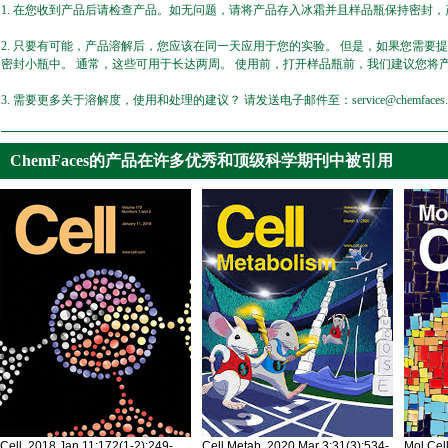
1. 在您收到产品后请检查产品。如无问题，请将产品存入冰霜并且样品瓶保持密封，产
2. 只要有可能，产品溶解后，您应该在同一天应用于您的实验。 但是，如果您需要
密封小瓶中。 通常，这些可用于长达两周。 使用前，打开样品瓶前，我们建议您将
3. 需要更多关于溶解度，使用和处理的建议？ 请发送电子邮件至：service@chemfaces.
ChemFaces的产品在许多优秀和顶级科学期刊中被引用
Cell. 2018 Jan 11;172(1-2):249-
Cell Metab. 2020 Mar 3;31(3):534-
Mol Cel